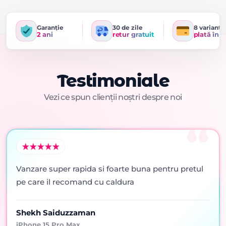
Garanție
30 de zile
8 variante
2 ani
retur gratuit
plată în r
Testimoniale
Vezi ce spun clienții noștri despre noi
Vanzare super rapida si foarte buna pentru pretul
pe care il recomand cu caldura
Shekh Saiduzzaman
iPhone 15 Pro Max