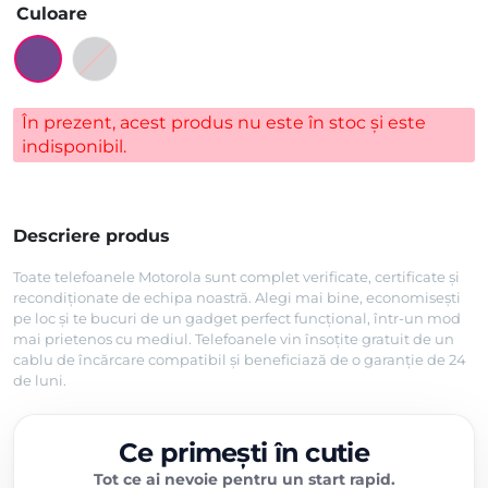
Culoare
În prezent, acest produs nu este în stoc și este
indisponibil.
Descriere produs
Toate telefoanele Motorola sunt complet verificate, certificate și
recondiționate de echipa noastră. Alegi mai bine, economisești
pe loc și te bucuri de un gadget perfect funcțional, într-un mod
mai prietenos cu mediul. Telefoanele vin însoțite gratuit de un
cablu de încărcare compatibil și beneficiază de o garanție de 24
de luni.
Ce primești în cutie
Tot ce ai nevoie pentru un start rapid.