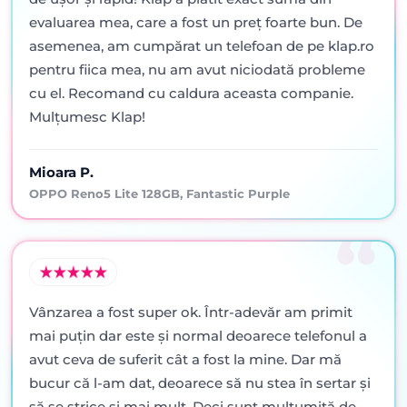
evaluarea mea, care a fost un preț foarte bun. De
asemenea, am cumpărat un telefoan de pe klap.ro
pentru fiica mea, nu am avut niciodată probleme
cu el. Recomand cu caldura aceasta companie.
Mulțumesc Klap!
Mioara P.
OPPO Reno5 Lite 128GB, Fantastic Purple
Vânzarea a fost super ok. Într-adevăr am primit
mai puţin dar este şi normal deoarece telefonul a
avut ceva de suferit cât a fost la mine. Dar mă
bucur că l-am dat, deoarece să nu stea în sertar şi
să se strice şi mai mult. Deci sunt mulţumită de