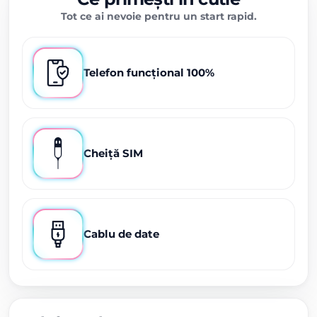
Tot ce ai nevoie pentru un start rapid.
Telefon funcțional 100%
Cheiță SIM
Cablu de date