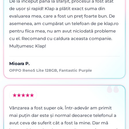
De la început până la sfârșit, procesul a fost atât
de ușor și rapid! Klap a plătit exact suma din
evaluarea mea, care a fost un preț foarte bun. De
asemenea, am cumpărat un telefoan de pe klap.ro
pentru fiica mea, nu am avut niciodată probleme
cu el. Recomand cu caldura aceasta companie.
Mulțumesc Klap!
Mioara P.
OPPO Reno5 Lite 128GB, Fantastic Purple
Vânzarea a fost super ok. Într-adevăr am primit
mai puţin dar este şi normal deoarece telefonul a
avut ceva de suferit cât a fost la mine. Dar mă