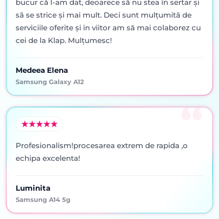
bucur că l-am dat, deoarece să nu stea în sertar şi
să se strice şi mai mult. Deci sunt mulţumită de
serviciile oferite şi in viitor am să mai colaborez cu
cei de la Klap. Mulţumesc!
Medeea Elena
Samsung Galaxy A12
Profesionalism!procesarea extrem de rapida ,o
echipa excelenta!
Luminita
Samsung A14 5g