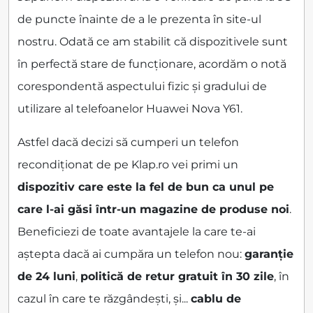
de puncte înainte de a le prezenta în site-ul
nostru. Odată ce am stabilit că dispozitivele sunt
în perfectă stare de funcționare, acordăm o notă
corespondentă aspectului fizic și gradului de
utilizare al telefoanelor Huawei Nova Y61.
Astfel dacă decizi să cumperi un telefon
recondiționat de pe Klap.ro vei primi un
dispozitiv care este la fel de bun ca unul pe
care l-ai găsi într-un magazine de produse noi
.
Beneficiezi de toate avantajele la care te-ai
aștepta dacă ai cumpăra un telefon nou:
garanție
de 24 luni
,
politică de retur gratuit în 30 zile
, în
cazul în care te răzgândești, și...
cablu de