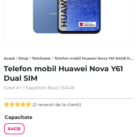
Acasă
Shop
Telefoane
Telefon mobil Huawei Nova Y61 64GB Dual SIM, Sapphire Blue
Telefon mobil Huawei Nova Y61
Dual SIM
Grad A+ | Sapphire Blue | 64GB
(
2
recenzii de la clienți)
Evaluat la
2
Capacitate
5.00
din 5
pe baza a
64GB
evaluări de
la clienți