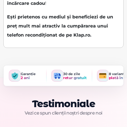
încărcare cadou
!
Ești prietenos cu mediul și beneficiezi de un
preț mult mai atractiv la cumpărarea unui
telefon recondiționat de pe Klap.ro.
Garanție
30 de zile
8 variante
2 ani
retur gratuit
plată în r
Testimoniale
Vezi ce spun clienții noștri despre noi