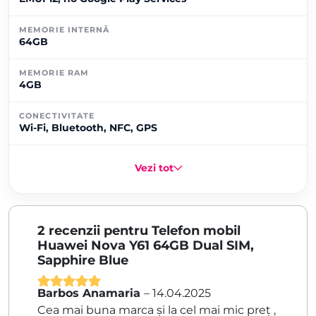
MEMORIE INTERNĂ
64GB
MEMORIE RAM
4GB
CONECTIVITATE
Wi-Fi, Bluetooth, NFC, GPS
Vezi tot
2 recenzii pentru
Telefon mobil
Huawei Nova Y61 64GB Dual SIM,
Sapphire Blue
Barbos Anamaria
–
14.04.2025
Evaluat la
5
Cea mai buna marca și la cel mai mic preț ,
din 5