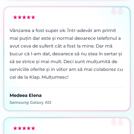
Vânzarea a fost super ok. Într-adevăr am primit
mai puţin dar este şi normal deoarece telefonul a
avut ceva de suferit cât a fost la mine. Dar mă
bucur că l-am dat, deoarece să nu stea în sertar şi
să se strice şi mai mult. Deci sunt mulţumită de
serviciile oferite şi in viitor am să mai colaborez cu
cei de la Klap. Mulţumesc!
Medeea Elena
Samsung Galaxy A12