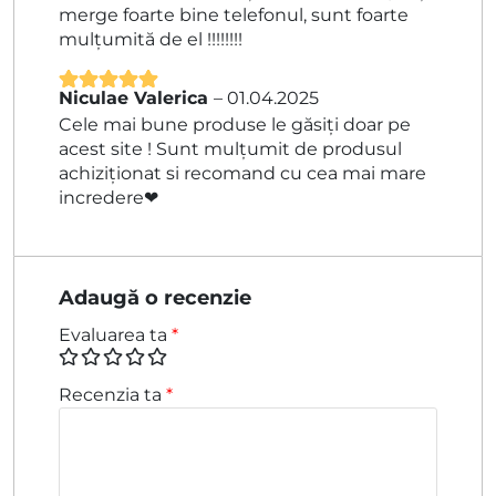
merge foarte bine telefonul, sunt foarte
mulțumită de el !!!!!!!!
Niculae Valerica
–
01.04.2025
Evaluat la
5
Cele mai bune produse le găsiți doar pe
din 5
acest site ! Sunt mulțumit de produsul
achiziționat si recomand cu cea mai mare
incredere❤
Adaugă o recenzie
Evaluarea ta
*
Recenzia ta
*