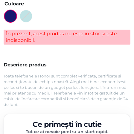
Culoare
În prezent, acest produs nu este în stoc și este
indisponibil.
Descriere produs
Toate telefoanele Honor sunt complet verificate, certificate și
recondiționate de echipa noastră. Alegi mai bine, economisești
pe loc și te bucuri de un gadget perfect funcțional, într-un mod
mai prietenos cu mediul. Telefoanele vin însoțite gratuit de un
cablu de încărcare compatibil și beneficiază de o garanție de 24
de luni.
Ce primești în cutie
Tot ce ai nevoie pentru un start rapid.