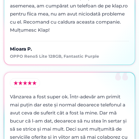
asemenea, am cumpărat un telefoan de pe klap.ro
pentru fiica mea, nu am avut niciodată probleme
cu el. Recomand cu caldura aceasta companie.
Mulțumesc Klap!
Mioara P.
OPPO Reno5 Lite 128GB, Fantastic Purple
Vânzarea a fost super ok. Într-adevăr am primit
mai puţin dar este şi normal deoarece telefonul a
avut ceva de suferit cât a fost la mine. Dar mă
bucur că l-am dat, deoarece să nu stea în sertar şi
să se strice şi mai mult. Deci sunt mulţumită de
serviciile oferite şi in viitor am să mai colaborez cu