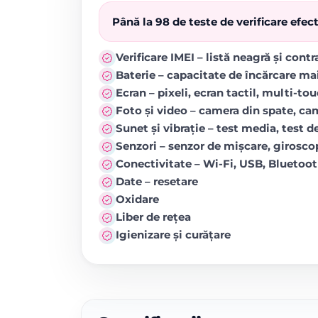
Până la 98 de teste de verificare efe
Verificare IMEI – listă neagră și cont
Baterie – capacitate de încărcare ma
Ecran – pixeli, ecran tactil, multi-to
Foto și video – camera din spate, came
Sunet și vibrație – test media, test de
Senzori – senzor de mișcare, girosc
Conectivitate – Wi-Fi, USB, Blueto
Date – resetare
Oxidare
Liber de rețea
Igienizare și curățare