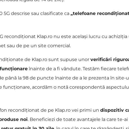
 5G descrise sau clasificate ca
„telefoane recondiționa
recondiționat Klap.ro nu este același lucru cu achiziția 
net sau de pe un site comercial.
ondiționate de Klap.ro sunt supuse unor
verificări rigur
 funcționare
înainte de a fi vândute. Testăm fiecare telef
de până la 98 de puncte înainte de a le prezenta în site-u
de funcționare, acordăm o notă corespondentă aspectului fi
fon recondiționat de pe Klap.ro vei primi un
dispozitiv c
 produse noi
. Beneficiezi de toate avantajele la care te-
 retur gratuit în 30 zile
, în cazul în care te răzgândești, și