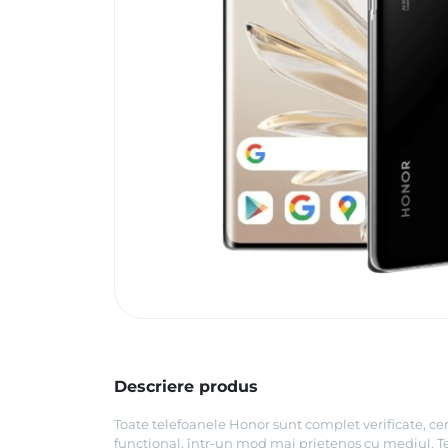
Descriere produs
Toate telefoanele Honor sunt complet verificate, cer
funcțional, într-un mod mai prietenos cu mediul. Tel