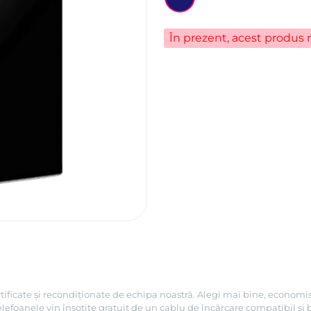
În prezent, acest produs n
tificate și recondiționate de echipa noastră. Alegi mai bine, economis
efoanele vin însoțite gratuit de un cablu de încărcare compatibil și 