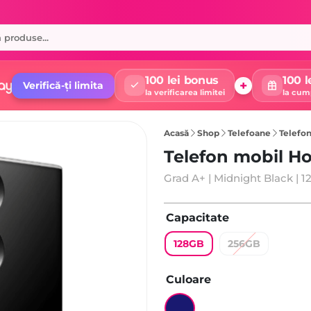
100 lei bonus
100 l
+
Verifică-ți limita
la verificarea limitei
la cum
Acasă
Shop
Telefoane
Telefon
Telefon mobil H
Grad A+ | Midnight Black | 
Capacitate
128GB
256GB
Culoare