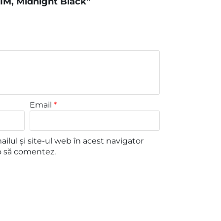
IM, Midnight Black”
Email
*
lul și site-ul web în acest navigator
o să comentez.