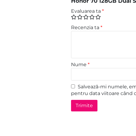
Honor 70 128GB Dual S
Evaluarea ta
*
Recenzia ta
*
Nume
*
Salvează-mi numele, emai
pentru data viitoare când 