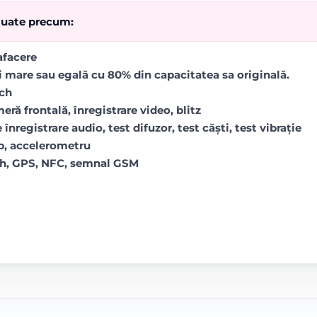
ctuate precum:
rafacere
i mare sau egală cu 80% din capacitatea sa originală.
uch
ră frontală, înregistrare video, blitz
 înregistrare audio, test difuzor, test căști, test vibrație
op, accelerometru
oth, GPS, NFC, semnal GSM