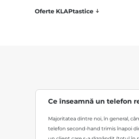
Oferte KLAPtastice
Ce înseamnă un telefon r
Majoritatea dintre noi, în general, c
telefon second-hand trimis înapoi din
un client care s-a răzgândit (totul în 