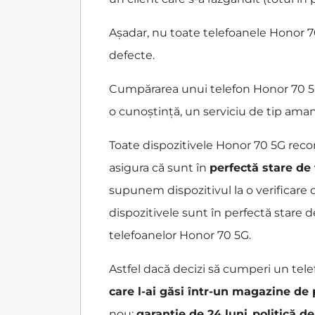
Așadar, nu toate telefoanele Honor 70
defecte.
Cumpărarea unui telefon Honor 70 5G 
o cunoștință, un serviciu de tip ama
Toate dispozitivele Honor 70 5G rec
asigura că sunt în
perfectă stare de
supunem dispozitivul la o verificare 
dispozitivele sunt în perfectă stare 
telefoanelor Honor 70 5G.
Astfel dacă decizi să cumperi un tele
care l-ai găsi într-un magazine de
nou:
garanție de 24 luni
,
politică de