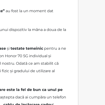
te”
au fost la un moment dat
unui dispozitiv la mâna a doua de la
oase
și
testate temeinic
pentru a ne
on Honor 70 5G individual și
l nostru. Odată ce am stabilit că
zic și gradului de utilizare al
are este la fel de bun ca unul pe
ai aștepta dacă ai cumpăra un telefon
...
cablu de încărcare cadou
!