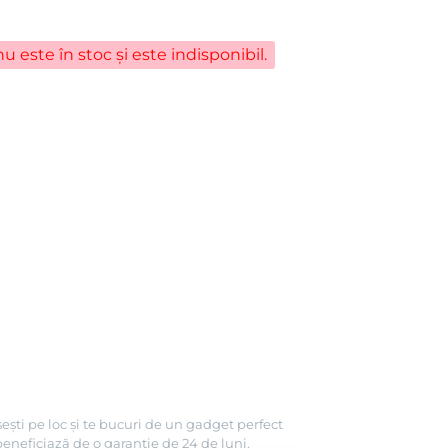
u este în stoc și este indisponibil.
ești pe loc și te bucuri de un gadget perfect
beneficiază de o garanție de 24 de luni.