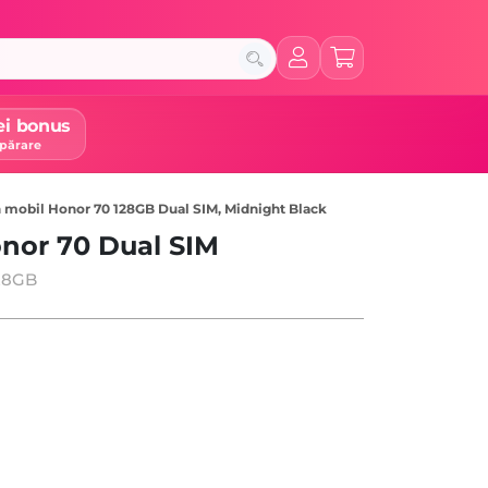
ei bonus
părare
 mobil Honor 70 128GB Dual SIM, Midnight Black
onor 70 Dual SIM
128GB