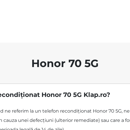
Honor 70 5G
econdiționat Honor 70 5G Klap.ro?
ând ne referim la un telefon recondiționat Honor 70 5G, n
 cauza unei defecțiuni (ulterior remediate) sau care a f
perioada legală de 14 de zile).