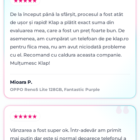
De la început până la sfârșit, procesul a fost atât
de ușor și rapid! Klap a plătit exact suma din
evaluarea mea, care a fost un preț foarte bun. De
asemenea, am cumpărat un telefoan de pe klap.ro
pentru fiica mea, nu am avut niciodată probleme
cu el. Recomand cu caldura aceasta companie.
Mulțumesc Klap!
Mioara P.
OPPO Reno5 Lite 128GB, Fantastic Purple
Vânzarea a fost super ok. Într-adevăr am primit
mai puţin dar este şi normal deoarece telefonul a