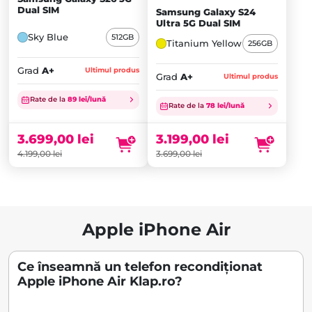
Dual SIM
Samsung Galaxy S24
Ultra 5G Dual SIM
Sky Blue
512GB
Titanium Yellow
256GB
Grad
A+
Ultimul produs
Grad
A+
Ultimul produs
Prețul
Prețul
Rate de la
89 lei/lună
inițial
Prețul
inițial
Prețul
Rate de la
78 lei/lună
a
curent
a
curent
fost:
este:
fost:
este:
3.699,00
lei
3.199,00
lei
4.199,00 lei.
3.699,00 lei.
3.699,00 lei.
3.199,00 lei.
4.199,00
lei
3.699,00
lei
Apple iPhone Air
Ce înseamnă un telefon recondiționat
Apple iPhone Air Klap.ro?