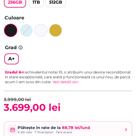
256GB
1TB
512GB
Culoare
Grad
A+
Gradul
A+
:
echivalentul notei 10, o atribuim unui device recondiționat
în stare excepțională, care arată și funcționează ca unul nou, de parcă
acum l-am scos din cutie.
Vezi detalii aici
3.999,00
lei
3.699,00
lei
Prețul
Prețul
inițial
curent
Plătește în rate de la
88,78 lei/lună
3–60
rate ·
7
finanțatori · fără avans