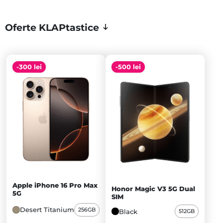
Oferte KLAPtastice
-300 lei
-500 lei
Apple iPhone 16 Pro Max
Honor Magic V3 5G Dual
5G
SIM
Desert Titanium
256GB
Black
512GB