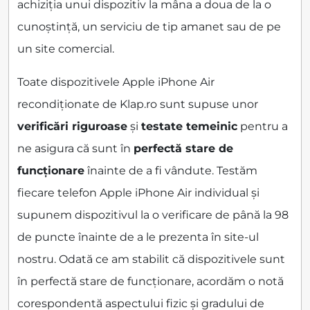
achiziția unui dispozitiv la mâna a doua de la o
cunoștință, un serviciu de tip amanet sau de pe
un site comercial.
Toate dispozitivele Apple iPhone Air
recondiționate de Klap.ro sunt supuse unor
verificări riguroase
și
testate temeinic
pentru a
ne asigura că sunt în
perfectă stare de
funcționare
înainte de a fi vândute. Testăm
fiecare telefon Apple iPhone Air individual și
supunem dispozitivul la o verificare de până la 98
de puncte înainte de a le prezenta în site-ul
nostru. Odată ce am stabilit că dispozitivele sunt
în perfectă stare de funcționare, acordăm o notă
corespondentă aspectului fizic și gradului de