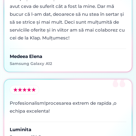
avut ceva de suferit cât a fost la mine. Dar mă
bucur că l-am dat, deoarece să nu stea în sertar şi
să se strice şi mai mult. Deci sunt mulţumită de
serviciile oferite şi in viitor am să mai colaborez cu
cei de la Klap. Mulţumesc!
Medeea Elena
Samsung Galaxy A12
Profesionalism!procesarea extrem de rapida ,o
echipa excelenta!
Luminita