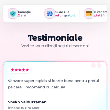
Garanție
30 de zile
8 variante
2 ani
retur gratuit
plată în r
Testimoniale
Vezi ce spun clienții noștri despre noi
Vanzare super rapida si foarte buna pentru pretul
pe care il recomand cu caldura
Shekh Saiduzzaman
iPhone 15 Pro Max