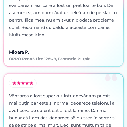
evaluarea mea, care a fost un preț foarte bun. De
asemenea, am cumpărat un telefoan de pe klap.ro
pentru fiica mea, nu am avut niciodată probleme
cu el. Recomand cu caldura aceasta companie.
Mulțumesc Klap!
Mioara P.
OPPO Reno5 Lite 128GB, Fantastic Purple
Vânzarea a fost super ok. Într-adevăr am primit
mai puţin dar este şi normal deoarece telefonul a
avut ceva de suferit cât a fost la mine. Dar mă
bucur că l-am dat, deoarece să nu stea în sertar şi
să se strice şi mai mult. Deci sunt mulţumită de