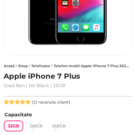
Acasă
Shop
Telefoane
Telefon mobil Apple iPhone 7 Plus 32GB, Jet Black
Apple iPhone 7 Plus
Grad Ben | Jet Black | 32GB
(O recenzie client)
Evaluat la
Capacitate
5.00
din 5
pe baza
32GB
128GB
256GB
unei singure
evaluări