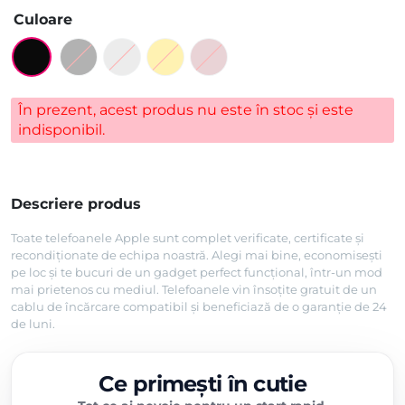
Culoare
În prezent, acest produs nu este în stoc și este
indisponibil.
Descriere produs
Toate telefoanele Apple sunt complet verificate, certificate și
recondiționate de echipa noastră. Alegi mai bine, economisești
pe loc și te bucuri de un gadget perfect funcțional, într-un mod
mai prietenos cu mediul. Telefoanele vin însoțite gratuit de un
cablu de încărcare compatibil și beneficiază de o garanție de 24
de luni.
Ce primești în cutie