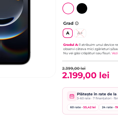
Grad
A
A+
Gradul
A
:
îl atribuim unui device re
observi câteva mici zgârieturi și/sa
Nu vei găsi crăpături sau fisuri.
Vezi
2.399,00
lei
2.199,00
lei
Prețul
Prețul
inițial
curent
Plătește în rate de la
3–60
rate ·
7
finanțatori · fă
a
este:
60 rate ·
55,42 lei
24 rate ·
11
fost:
2.199,00 lei.