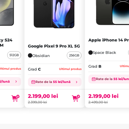
y S24
Apple iPhone 14 P
IM
Google Pixel 9 Pro XL 5G
Space Black
512GB
Obsidian
256GB
Grad
B
Ultim
Ultimul produs
Grad
C
Ultimul produs
Prețul
Prețul
Rate de la
55 lei/lu
inițial
Prețul
inițial
Prețul
ei/lună
Rate de la
55 lei/lună
a
curent
a
curent
fost:
este:
fost:
este:
2.199,00
lei
2.199,00
lei
2.499,00 lei.
2.199,00 lei.
2.399,00 lei.
2.199,00 lei.
2.499,00
lei
2.399,00
lei