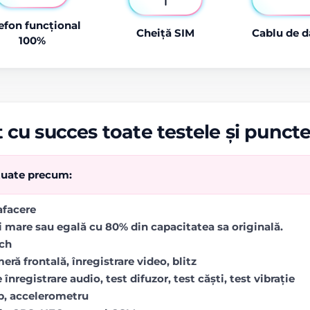
efon funcțional
Cheiță SIM
Cablu de d
100%
 cu succes toate testele și punct
ctuate precum:
rafacere
i mare sau egală cu 80% din capacitatea sa originală.
uch
ră frontală, înregistrare video, blitz
 înregistrare audio, test difuzor, test căști, test vibrație
op, accelerometru