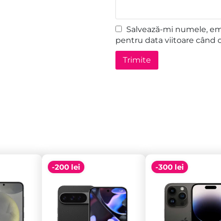
Salvează-mi numele, emai
pentru data viitoare când 
-200 lei
-300 lei