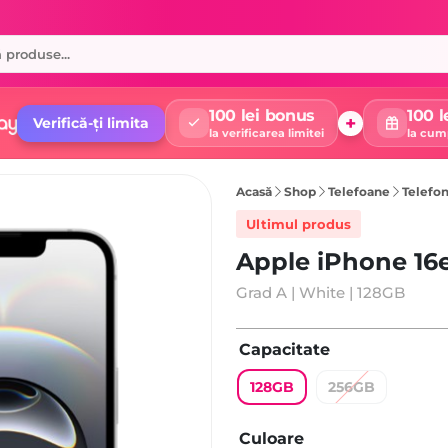
100 lei bonus
100 l
+
Verifică-ți limita
la verificarea limitei
la cum
Acasă
Shop
Telefoane
Telefo
Ultimul produs
Apple iPhone 16
Grad A | White | 128GB
Capacitate
128GB
256GB
Culoare