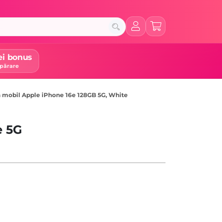
ei bonus
părare
n mobil Apple iPhone 16e 128GB 5G, White
e 5G