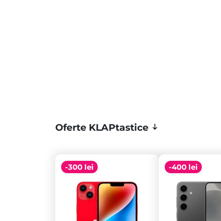
Oferte KLAPtastice
-300 lei
-400 lei