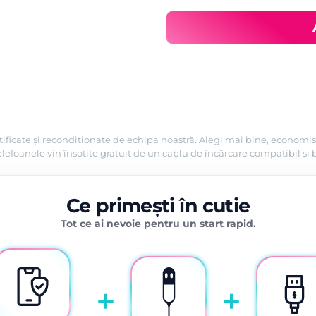
2.399,00 lei.
tificate și recondiționate de echipa noastră. Alegi mai bine, economis
efoanele vin însoțite gratuit de un cablu de încărcare compatibil și 
Ce primești în cutie
Tot ce ai nevoie pentru un start rapid.
+
+