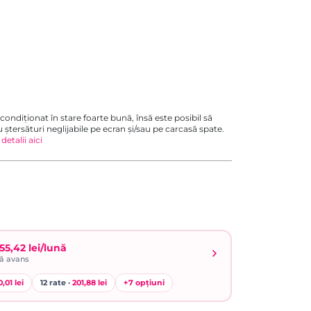
condiționat în stare foarte bună, însă este posibil să
u ștersături neglijabile pe ecran și/sau pe carcasă spate.
 detalii aici
55,42 lei/lună
ră avans
0,01 lei
12 rate ·
201,88 lei
+
7
opțiuni