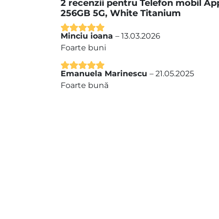
2 recenzii pentru
Telefon mobil Ap
256GB 5G, White Titanium
Minciu ioana
–
13.03.2026
Evaluat la
5
Foarte buni
din 5
Emanuela Marinescu
–
21.05.2025
Evaluat la
5
Foarte bună
din 5