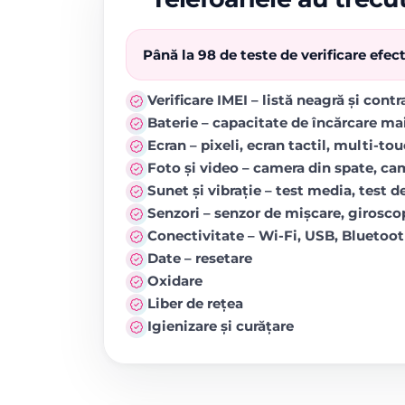
Până la 98 de teste de verificare efe
Verificare IMEI – listă neagră și cont
Baterie – capacitate de încărcare ma
Ecran – pixeli, ecran tactil, multi-to
Foto și video – camera din spate, came
Sunet și vibrație – test media, test de
Senzori – senzor de mișcare, girosc
Conectivitate – Wi-Fi, USB, Blueto
Date – resetare
Oxidare
Liber de rețea
Igienizare și curățare