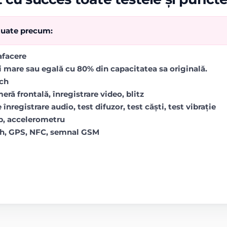
ctuate precum:
rafacere
i mare sau egală cu 80% din capacitatea sa originală.
uch
ră frontală, înregistrare video, blitz
 înregistrare audio, test difuzor, test căști, test vibrație
op, accelerometru
oth, GPS, NFC, semnal GSM