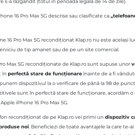
 s-a răzgândit (totul în perioada legală de 14 de zile).
Phone 16 Pro Max 5G descrise sau clasificate ca
„telefoan
16 Pro Max 5G recondiționat Klap.ro nu este același lucr
erviciu de tip amanet sau de pe un site comercial.
 Pro Max 5G recondiționate de Klap.ro sunt supuse unor
v
t în
perfectă stare de funcționare
înainte de a fi vândut
punem dispozitivul la o verificare de până la 98 de puncte
zitivele sunt în perfectă stare de funcționare, acordăm 
or Apple iPhone 16 Pro Max 5G.
fon recondiționat de pe Klap.ro vei primi un
dispozitiv c
 produse noi
. Beneficiezi de toate avantajele la care te-