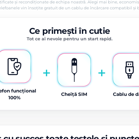
tificate și recondiționate de echipa noastră. Alegi mai bine, economis
efoanele vin însoțite gratuit de un cablu de încărcare compatibil și 
Ce primești în cutie
Tot ce ai nevoie pentru un start rapid.
+
+
efon funcțional
Cheiță SIM
Cablu de d
100%
 cu succes toate testele și punct