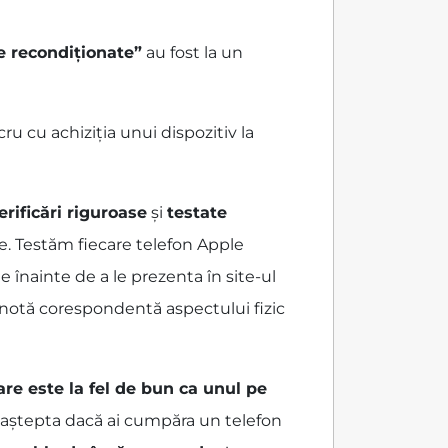
e recondiționate”
au fost la un
u cu achiziția unui dispozitiv la
erificări riguroase
și
testate
e. Testăm fiecare telefon Apple
 înainte de a le prezenta în site-ul
o notă corespondentă aspectului fizic
are este la fel de bun ca unul pe
ai aștepta dacă ai cumpăra un telefon