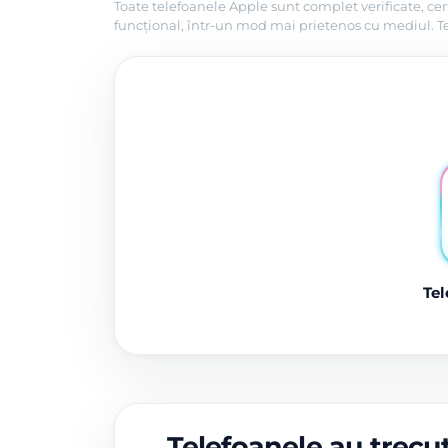
Toate telefoanele Apple sunt complet verificate, cer
funcțional, într-un mod mai prietenos cu mediul. Tel
Tel
Telefoanele au trecut