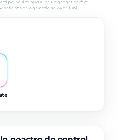
ești pe loc și te bucuri de un gadget perfect
beneficiază de o garanție de 24 de luni.
ate
ele noastre de control