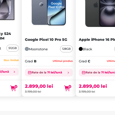
y S24
SIM
Google Pixel 10 Pro 5G
Apple iPhone 16 Pl
t
512GB
Moonstone
Black
128GB
Stoc limitat
Grad
B
Grad
C
Ultimul produs
Ultim
Prețul
Prețul
ei/lună
Rate de la
71 lei/lună
Rate de la
71 lei/lun
inițial
Prețul
inițial
Prețul
a
curent
a
curent
fost:
este:
fost:
este:
2.899,00
lei
2.899,00
lei
3.199,00 lei.
2.899,00 lei.
3.199,00 lei.
2.899,00 lei.
3.199,00
lei
3.199,00
lei