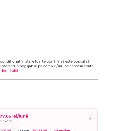
condiționat în stare foarte bună, însă este posibil să
u ștersături neglijabile pe ecran și/sau pe carcasă spate.
 detalii aici
77,66 lei/lună
ră avans
7,09 lei
12 rate ·
290,73 lei
+
7
opțiuni