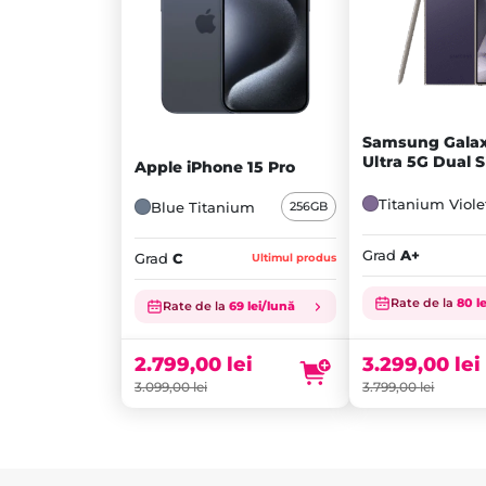
Samsung Galax
Ultra 5G Dual 
Apple iPhone 15 Pro
Titanium Viole
Blue Titanium
256GB
Grad
A+
Grad
C
Ultimul produs
Prețul
Prețul
Rate de la
80 l
Rate de la
69 lei/lună
inițial
Prețul
inițial
Prețul
a
curent
a
curent
fost:
este:
fost:
este:
3.299,00
lei
2.799,00
lei
3.799,00 lei.
3.299,00 lei.
3.099,00 lei.
2.799,00 lei.
3.799,00
lei
3.099,00
lei