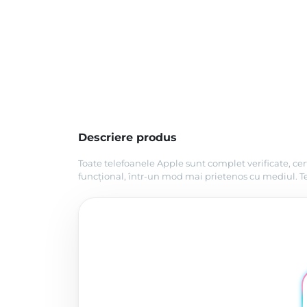
Descriere produs
Toate telefoanele Apple sunt complet verificate, cer
funcțional, într-un mod mai prietenos cu mediul. Tel