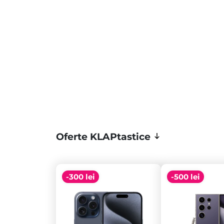
Oferte KLAPtastice
-300 lei
-500 lei