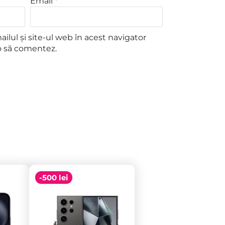
Email
*
lul și site-ul web în acest navigator
o să comentez.
-500 lei