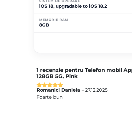
SISTEM DE OPERARE
iOS 18, upgradable to iOS 18.2
MEMORIE RAM
8GB
1 recenzie pentru
Telefon mobil Ap
128GB 5G, Pink
Romanici Daniela
–
27.12.2025
Evaluat la
5
Foarte bun
din 5