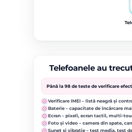
Tel
Telefoanele au trecut
Până la 98 de teste de verificare efe
Verificare IMEI – listă neagră și cont
Baterie – capacitate de încărcare ma
Ecran – pixeli, ecran tactil, multi-to
Foto și video – camera din spate, came
Sunet și vibrație – test media, test de