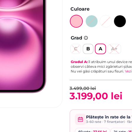
Culoare
Grad
C
B
A
A+
Gradul
A
:
îl atribuim unui device re
observi câteva mici zgârieturi și/sa
Nu vei găsi crăpături sau fisuri.
Vezi
3.499,00
lei
3.199,00
lei
Prețul
Prețul
inițial
curent
Plătește în rate de la
3–60
rate ·
7
finanțatori · fă
a
este:
60 rate ·
77,66 lei
24 rate ·
15