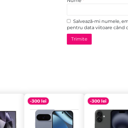
Nume
*
Salvează-mi numele, emai
pentru data viitoare când 
-300 lei
-300 lei