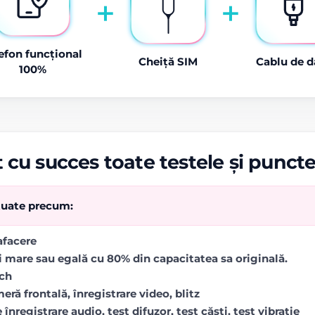
+
+
efon funcțional
Cheiță SIM
Cablu de d
100%
 cu succes toate testele și punct
ctuate precum:
rafacere
i mare sau egală cu 80% din capacitatea sa originală.
uch
ră frontală, înregistrare video, blitz
 înregistrare audio, test difuzor, test căști, test vibrație