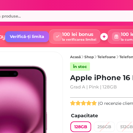
100 lei bonus
100 l
+
Verifică-ți limita
la verificarea limitei
la cum
Acasă
Shop
Telefoane
Telefon
În stoc
Apple iPhone 16 
Grad A | Pink | 128GB
(O recenzie clien
Evaluat la
Capacitate
5.00
din 5
pe baza
128GB
256GB
512GB
unei singure
evaluări