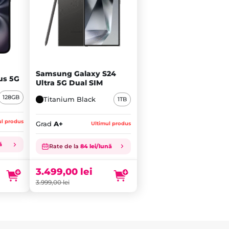
Samsung Galaxy S24
us 5G
Ultra 5G Dual SIM
128GB
Titanium Black
1TB
ul produs
Grad
A+
Ultimul produs
Prețul
ă
inițial
Prețul
Rate de la
84 lei/lună
a
curent
fost:
este:
3.499,00
lei
3.999,00 lei.
3.499,00 lei.
3.999,00
lei