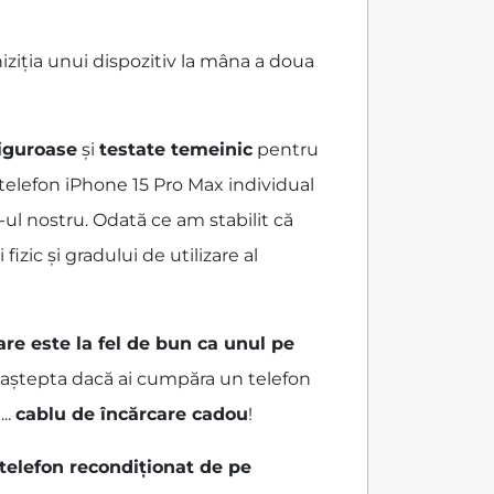
ziția unui dispozitiv la mâna a doua
riguroase
și
testate temeinic
pentru
 telefon iPhone 15 Pro Max individual
-ul nostru. Odată ce am stabilit că
zic și gradului de utilizare al
are este la fel de bun ca unul pe
ai aștepta dacă ai cumpăra un telefon
...
cablu de încărcare cadou
!
 telefon recondiționat de pe