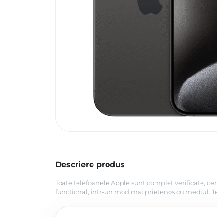
Descriere produs
Toate telefoanele Apple sunt complet verificate, cer
funcțional, într-un mod mai prietenos cu mediul. Tel