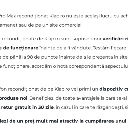
o Max recondiționat Klap.ro nu este același lucru cu achi
p amanet sau de pe un site comercial.
ax recondiționate de Klap.ro sunt supuse unor
verificări 
e de funcționare
înainte de a fi vândute. Testăm fiecare
e de până la 98 de puncte înainte de a le prezenta în site
de funcționare, acordăm o notă corespondentă aspectului fi
fon recondiționat de pe Klap.ro vei primi un
dispozitiv c
 produse noi
. Beneficiezi de toate avantajele la care te-
 retur gratuit în 30 zile
, în cazul în care te răzgândești, și
ciezi de un preț mult mai atractiv la cumpărarea unui