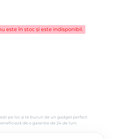
u este în stoc și este indisponibil.
ești pe loc și te bucuri de un gadget perfect
beneficiază de o garanție de 24 de luni.