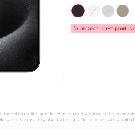
În prezent, acest produs n
tificate și recondiționate de echipa noastră. Alegi mai bine, economis
efoanele vin însoțite gratuit de un cablu de încărcare compatibil și 