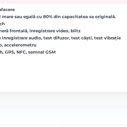
rafacere
i mare sau egală cu 80% din capacitatea sa originală.
uch
ră frontală, înregistrare video, blitz
 înregistrare audio, test difuzor, test căști, test vibrație
op, accelerometru
oth, GPS, NFC, semnal GSM