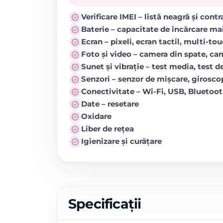
Verificare IMEI – listă neagră și cont
Baterie – capacitate de încărcare ma
Ecran – pixeli, ecran tactil, multi-to
Foto și video – camera din spate, came
Sunet și vibrație – test media, test de
Senzori – senzor de mișcare, girosc
Conectivitate – Wi-Fi, USB, Blueto
Date – resetare
Oxidare
Liber de rețea
Igienizare și curățare
Specificații