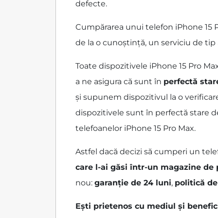
defecte.
Cumpărarea unui telefon iPhone 15 Pr
de la o cunoștință, un serviciu de ti
Toate dispozitivele iPhone 15 Pro M
a ne asigura că sunt în
perfectă star
și supunem dispozitivul la o verificar
dispozitivele sunt în perfectă stare 
telefoanelor iPhone 15 Pro Max.
Astfel dacă decizi să cumperi un tele
care l-ai găsi într-un magazine de
nou:
garanție de 24 luni
,
politică de
Ești prietenos cu mediul și benefi