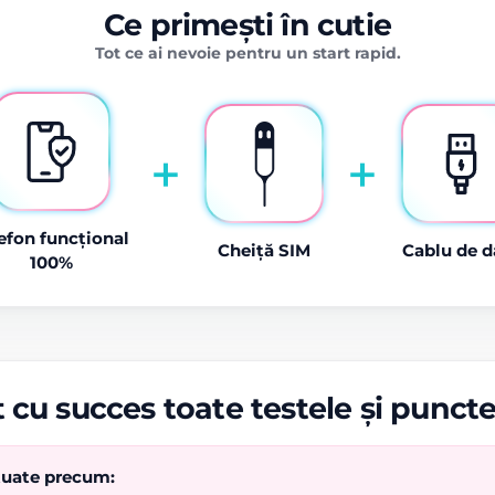
Ce primești în cutie
Tot ce ai nevoie pentru un start rapid.
+
+
efon funcțional
Cheiță SIM
Cablu de d
100%
 cu succes toate testele și punct
ctuate precum: