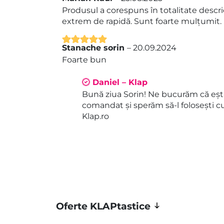
Evaluat la
5
Produsul a corespuns în totalitate descrieri
din 5
extrem de rapidă. Sunt foarte mulțumit.
Stanache sorin
–
20.09.2024
Evaluat la
5
Foarte bun
din 5
Daniel – Klap
Bună ziua Sorin! Ne bucurăm că eșt
comandat și sperăm să-l folosești c
Klap.ro
Oferte KLAPtastice