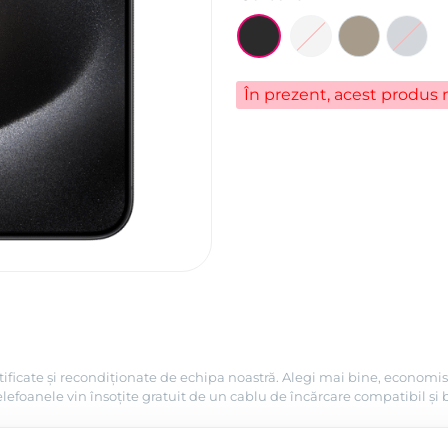
În prezent, acest produs n
tificate și recondiționate de echipa noastră. Alegi mai bine, economis
efoanele vin însoțite gratuit de un cablu de încărcare compatibil și 