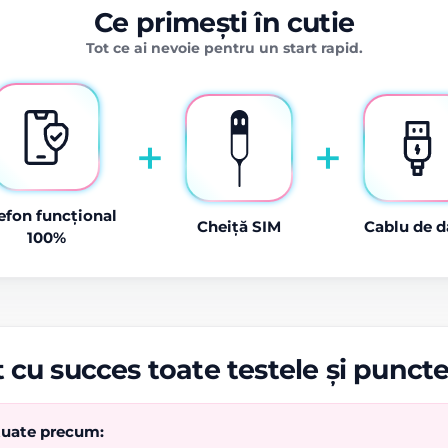
Ce primești în cutie
Tot ce ai nevoie pentru un start rapid.
+
+
efon funcțional
Cheiță SIM
Cablu de d
100%
 cu succes toate testele și punct
ctuate precum: