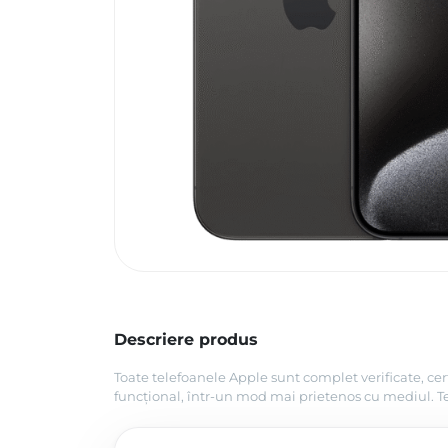
Descriere produs
Toate telefoanele Apple sunt complet verificate, cer
funcțional, într-un mod mai prietenos cu mediul. Tel