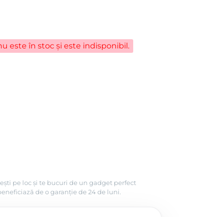
u este în stoc și este indisponibil.
ești pe loc și te bucuri de un gadget perfect
beneficiază de o garanție de 24 de luni.