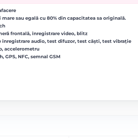
rafacere
i mare sau egală cu 80% din capacitatea sa originală.
uch
ră frontală, înregistrare video, blitz
 înregistrare audio, test difuzor, test căști, test vibrație
op, accelerometru
oth, GPS, NFC, semnal GSM