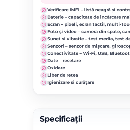
Verificare IMEI – listă neagră și cont
Baterie – capacitate de încărcare ma
Ecran – pixeli, ecran tactil, multi-to
Foto și video – camera din spate, came
Sunet și vibrație – test media, test de
Senzori – senzor de mișcare, girosc
Conectivitate – Wi-Fi, USB, Blueto
Date – resetare
Oxidare
Liber de rețea
Igienizare și curățare
Specificații