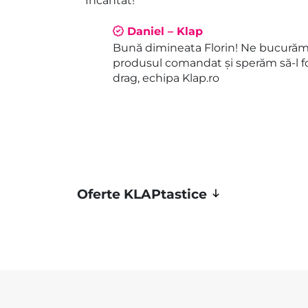
Încântat!
din 5
Daniel – Klap
Bună dimineata Florin! Ne bucurăm 
produsul comandat și sperăm să-l fo
drag, echipa Klap.ro
Oferte KLAPtastice