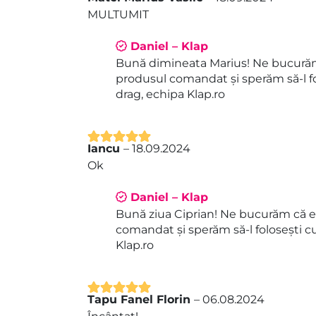
Evaluat la
5
MULTUMIT
din 5
Daniel – Klap
Bună dimineata Marius! Ne bucurăm
produsul comandat și sperăm să-l fo
drag, echipa Klap.ro
Iancu
–
18.09.2024
Evaluat la
5
Ok
din 5
Daniel – Klap
Bună ziua Ciprian! Ne bucurăm că e
comandat și sperăm să-l folosești c
Klap.ro
Tapu Fanel Florin
–
06.08.2024
Evaluat la
5