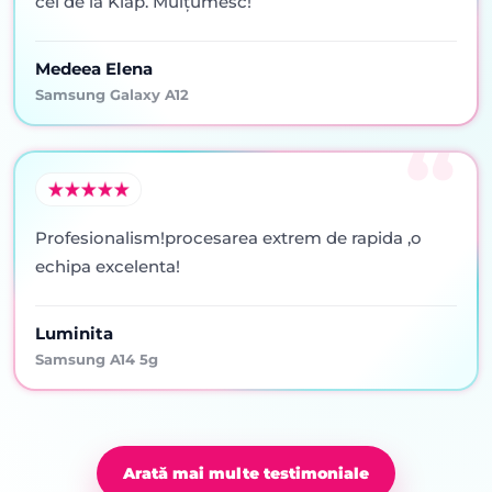
cei de la Klap. Mulţumesc!
Medeea Elena
Samsung Galaxy A12
Profesionalism!procesarea extrem de rapida ,o
echipa excelenta!
Luminita
Samsung A14 5g
Arată mai multe testimoniale