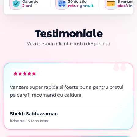
Garanție
30 de zile
8 variante
2 ani
retur gratuit
plată în r
Testimoniale
Vezi ce spun clienții noștri despre noi
Vanzare super rapida si foarte buna pentru pretul
pe care il recomand cu caldura
Shekh Saiduzzaman
iPhone 15 Pro Max