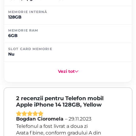
MEMORIE INTERNĂ
128GB
MEMORIE RAM
6GB
SLOT CARD MEMORIE
Nu
Vezi tot
2 recenzii pentru
Telefon mobil
Apple iPhone 14 128GB, Yellow
Bogdan Cioromela
–
29.11.2023
Evaluat la
5
Telefonul a fost livrat a doua zi
din 5
Arata f bine, conform gradului A din