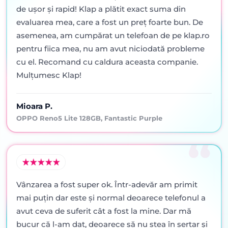
de ușor și rapid! Klap a plătit exact suma din
evaluarea mea, care a fost un preț foarte bun. De
asemenea, am cumpărat un telefoan de pe klap.ro
pentru fiica mea, nu am avut niciodată probleme
cu el. Recomand cu caldura aceasta companie.
Mulțumesc Klap!
Mioara P.
OPPO Reno5 Lite 128GB, Fantastic Purple
Vânzarea a fost super ok. Într-adevăr am primit
mai puţin dar este şi normal deoarece telefonul a
avut ceva de suferit cât a fost la mine. Dar mă
bucur că l-am dat, deoarece să nu stea în sertar şi