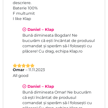
descriere.
Baterie 100%
F multumit
I like Klap
Daniel – Klap
Bună dimineata Bogdan! Ne
bucurăm că ești încântat de produsul
comandat și sperăm să-l folosești cu
plăcere! Cu drag, echipa Klap.ro
Omar
–
11.11.2023
Evaluat la
5
All good
din 5
Daniel – Klap
Bună dimineata Omar! Ne bucurăm
că ești încântat de produsul
comandat și sperăm să-l folosești cu