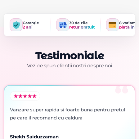
Garanție
30 de zile
8 variante
2 ani
retur gratuit
plată în r
Testimoniale
Vezi ce spun clienții noștri despre noi
Vanzare super rapida si foarte buna pentru pretul
pe care il recomand cu caldura
Shekh Saiduzzaman