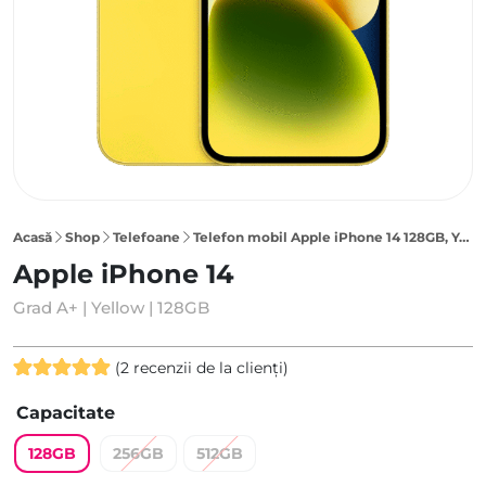
Acasă
Shop
Telefoane
Telefon mobil Apple iPhone 14 128GB, Yellow
Apple iPhone 14
Grad A+ | Yellow | 128GB
(
2
recenzii de la clienți)
Evaluat la
2
Capacitate
5.00
din 5
pe baza a
128GB
256GB
512GB
evaluări de
la clienți