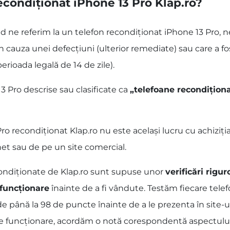
condiționat iPhone 13 Pro Klap.ro?
ând ne referim la un telefon recondiționat iPhone 13 Pro, 
 cauza unei defecțiuni (ulterior remediate) sau care a f
perioada legală de 14 de zile).
3 Pro descrise sau clasificate ca
„telefoane recondițion
 recondiționat Klap.ro nu este același lucru cu achiziția
net sau de pe un site comercial.
condiționate de Klap.ro sunt supuse unor
verificări rigu
 funcționare
înainte de a fi vândute. Testăm fiecare telef
de până la 98 de puncte înainte de a le prezenta în site-u
de funcționare, acordăm o notă corespondentă aspectului fi