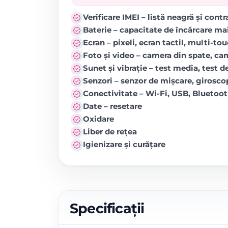
Verificare IMEI – listă neagră și cont
Baterie – capacitate de încărcare ma
Ecran – pixeli, ecran tactil, multi-to
Foto și video – camera din spate, came
Sunet și vibrație – test media, test de
Senzori – senzor de mișcare, girosc
Conectivitate – Wi-Fi, USB, Blueto
Date – resetare
Oxidare
Liber de rețea
Igienizare și curățare
Specificații