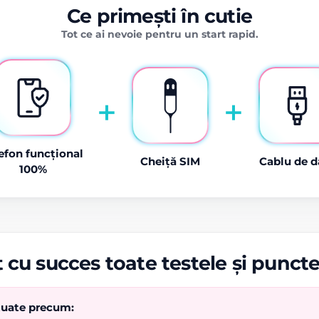
Ce primești în cutie
Tot ce ai nevoie pentru un start rapid.
+
+
efon funcțional
Cheiță SIM
Cablu de d
100%
 cu succes toate testele și punct
ctuate precum: