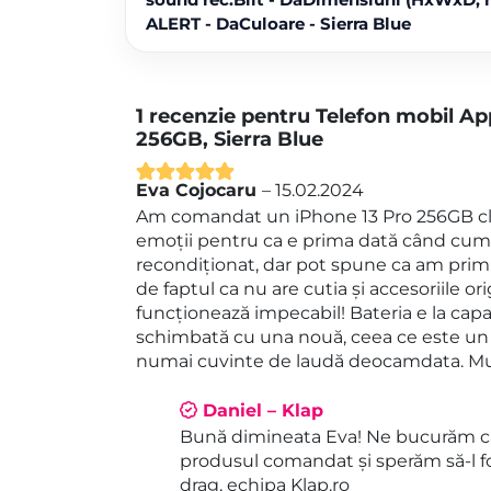
ALERT - DaCuloare - Sierra Blue
1 recenzie pentru
Telefon mobil Ap
256GB, Sierra Blue
Eva Cojocaru
–
15.02.2024
Evaluat la
5
Am comandat un iPhone 13 Pro 256GB cla
din 5
emoții pentru ca e prima dată când cum
recondiționat, dar pot spune ca am primi
de faptul ca nu are cutia și accesoriile ori
funcționează impecabil! Bateria e la capa
schimbată cu una nouă, ceea ce este un plu
numai cuvinte de laudă deocamdata. M
Daniel – Klap
Bună dimineata Eva! Ne bucurăm că
produsul comandat și sperăm să-l fo
drag, echipa Klap.ro