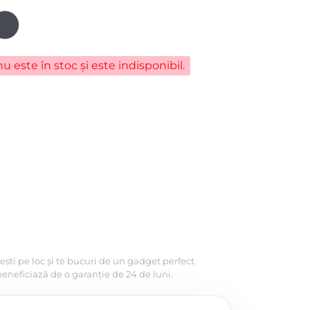
u este în stoc și este indisponibil.
ești pe loc și te bucuri de un gadget perfect
beneficiază de o garanție de 24 de luni.