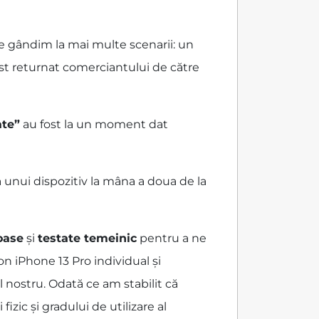
ne gândim la mai multe scenarii: un
ost returnat comerciantului de către
ate”
au fost la un moment dat
 unui dispozitiv la mâna a doua de la
roase
și
testate temeinic
pentru a ne
on iPhone 13 Pro individual și
l nostru. Odată ce am stabilit că
zic și gradului de utilizare al