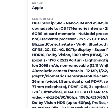
BRAND
Apple
SLOTURI SIM
Dual SIMTip SIM - Nano-SIM and eSIMSist
upgradable to iOS 17Memorie interna -
6GBSlot card memorie - NuModel proceso
nm)Frecventa procesor - 2x3.23 GHz Ava
BlizzardConectivitate - Wi-Fi, Bluetoot
GPRS, 2G, 3G, 4G, 5GTip display - Super
HDR10, Dolby Vision, 1000 nits (HBM), 12
(pixeli) - 1170 x 2532Porturi - LightningTi
Ion 3095 mAh, non-removable (12.11 Wh
4Rezolutie camera frontala - 12 MP, f/2.2
(depth/biometrics sensor)Rezolutie camera
26mm (wide), 1.9µm, dual pixel PDAF, sen
77mm (telephoto), PDAF, OIS, 3x optical
120˚ (ultrawide), PDAFTOF 3D LiDAR sca
video - 4K@24/30/60fps, 1080p@30/60/12
Dolby Vision HDR (up to 60fps), ProRes,
sound rec.Blit - DaDimensiuni (HxWxD, m