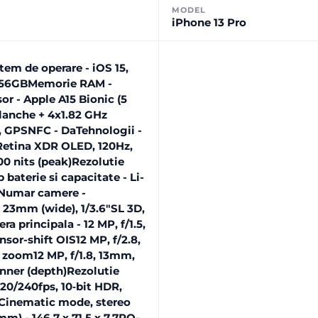
MODEL
iPhone 13 Pro
em de operare - iOS 15,
 256GBMemorie RAM -
r - Apple A15 Bionic (5
lanche + 4x1.82 GHz
h, GPSNFC - DaTehnologii -
 Retina XDR OLED, 120Hz,
00 nits (peak)Rezolutie
p baterie si capacitate - Li-
)Numar camere -
, 23mm (wide), 1/3.6"SL 3D,
 principala - 12 MP, f/1.5,
sor-shift OIS12 MP, f/2.8,
 zoom12 MP, f/1.8, 13mm,
nner (depth)Rezolutie
0/240fps, 10‑bit HDR,
 Cinematic mode, stereo
m) - 146.7 x 71.5 x 7.7RO-