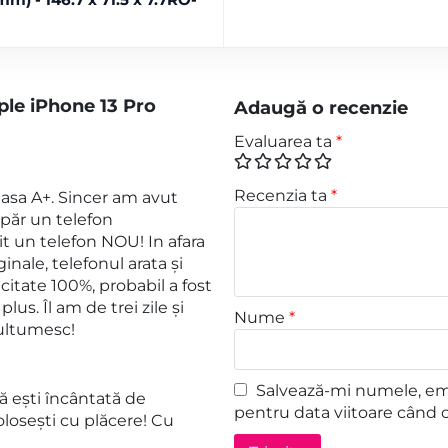
ple iPhone 13 Pro
Adaugă o recenzie
Evaluarea ta
*
Recenzia ta
*
sa A+. Sincer am avut
păr un telefon
t un telefon NOU! In afara
ginale, telefonul arata și
citate 100%, probabil a fost
s. Îl am de trei zile și
Nume
*
ultumesc!
Salvează-mi numele, emai
 ești încântată de
pentru data viitoare când 
losești cu plăcere! Cu