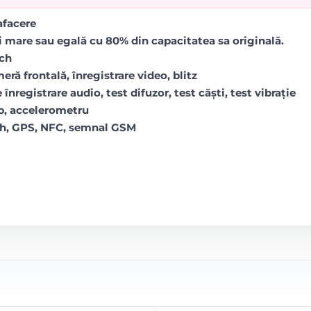
rafacere
i mare sau egală cu 80% din capacitatea sa originală.
uch
ră frontală, înregistrare video, blitz
 înregistrare audio, test difuzor, test căști, test vibrație
op, accelerometru
oth, GPS, NFC, semnal GSM