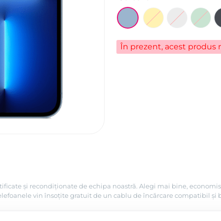
În prezent, acest produs n
tificate și recondiționate de echipa noastră. Alegi mai bine, economis
efoanele vin însoțite gratuit de un cablu de încărcare compatibil și 