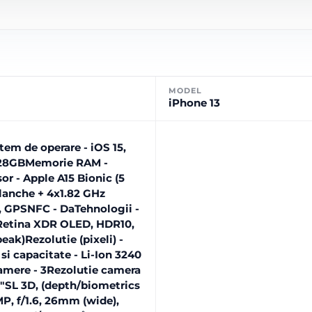
MODEL
iPhone 13
em de operare - iOS 15,
 128GBMemorie RAM -
r - Apple A15 Bionic (5
lanche + 4x1.82 GHz
h, GPSNFC - DaTehnologii -
 Retina XDR OLED, HDR10,
eak)Rezolutie (pixeli) -
 si capacitate - Li-Ion 3240
mere - 3Rezolutie camera
.6"SL 3D, (depth/biometrics
MP, f/1.6, 26mm (wide),