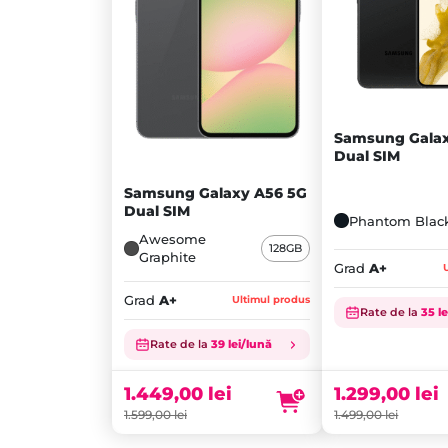
Samsung Galax
Dual SIM
Samsung Galaxy A56 5G
Dual SIM
Phantom Blac
Awesome
128GB
Graphite
Grad
A+
Grad
A+
Ultimul produs
Rate de la
35 l
Prețul
Prețul
inițial
Prețul
inițial
Prețul
Rate de la
39 lei/lună
a
curent
a
curent
fost:
este:
fost:
este:
1.299,00
lei
1.449,00
lei
1.499,00 lei.
1.299,00 lei.
1.599,00 lei.
1.449,00 lei.
1.499,00
lei
1.599,00
lei