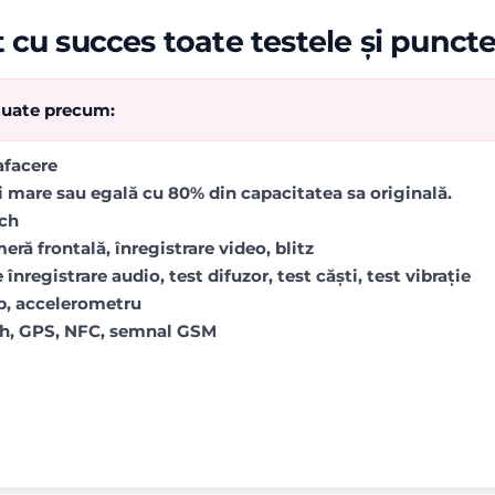
 cu succes toate testele și punct
ctuate precum:
rafacere
i mare sau egală cu 80% din capacitatea sa originală.
uch
ră frontală, înregistrare video, blitz
 înregistrare audio, test difuzor, test căști, test vibrație
op, accelerometru
oth, GPS, NFC, semnal GSM