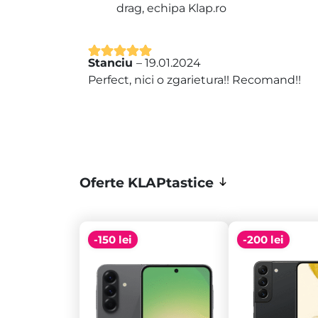
drag, echipa Klap.ro
Stanciu
–
19.01.2024
Evaluat la
5
Perfect, nici o zgarietura!! Recomand!!
din 5
Oferte KLAPtastice
-150 lei
-200 lei