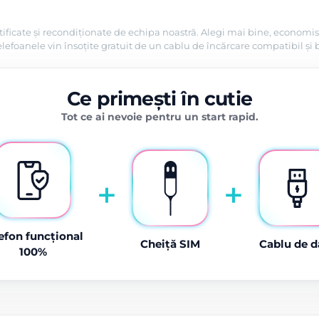
tificate și recondiționate de echipa noastră. Alegi mai bine, economis
efoanele vin însoțite gratuit de un cablu de încărcare compatibil și 
Ce primești în cutie
Tot ce ai nevoie pentru un start rapid.
+
+
efon funcțional
Cheiță SIM
Cablu de d
100%