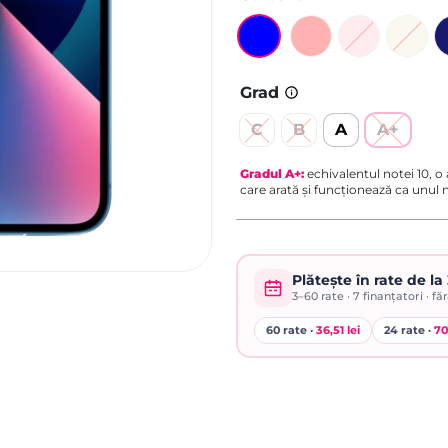
Grad
C
B
A
A+
Gradul
A+
:
echivalentul notei 10, o
care arată și funcționează ca unul
Plătește în rate de la
3–60
rate ·
7
finanțatori · fă
60 rate ·
36,51 lei
24 rate ·
70