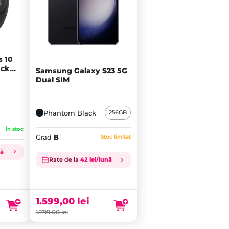
s 10
ack
Samsung Galaxy S23 5G
A+
Dual SIM
Phantom Black
256GB
În stoc
Grad
B
Stoc limitat
nă
Rate de la
42 lei/lună
Prețul
inițial
Prețul
a
curent
fost:
este:
1.599,00
lei
1.799,00 lei.
1.599,00 lei.
1.799,00
lei