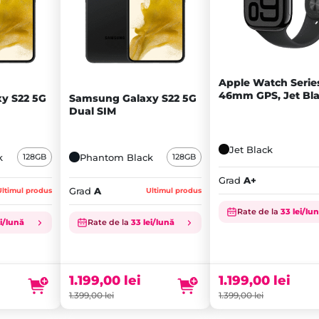
Apple Watch Serie
46mm GPS, Jet Bl
y S22 5G
Samsung Galaxy S22 5G
Aluminium Case - 
Dual SIM
Jet Black
k
Phantom Black
128GB
128GB
Grad
A+
Grad
A
Ultimul produs
Ultimul produs
Rate de la
33 lei/lu
ei/lună
Rate de la
33 lei/lună
Prețul
Prețul
inițial
Prețul
inițial
Prețul
a
curent
a
curent
fost:
este:
fost:
este:
1.199,00
lei
1.199,00
lei
1.399,00 lei.
1.199,00 lei.
1.399,00 lei.
1.199,00 lei.
1.399,00
lei
1.399,00
lei