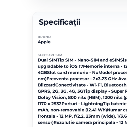
Specificații
BRAND
Apple
SLOTURI SIM
Dual SIMTip SIM - Nano-SIM and eSIMSist
upgradable to iOS 17Memorie interna -
4GBSlot card memorie - NuModel proceso
nm)Frecventa procesor - 2x3.23 GHz Ava
BlizzardConectivitate - Wi-Fi, Bluetoot
GPRS, 2G, 3G, 4G, 5GTip display - Super
Dolby Vision, 800 nits (HBM), 1200 nits (p
1170 x 2532Porturi - LightningTip baterie
mAh, non-removable (12.41 Wh)Numar ca
frontala - 12 MP, f/2.2, 23mm (wide), 1/3
sensor)Rezolutie camera principala - 12 