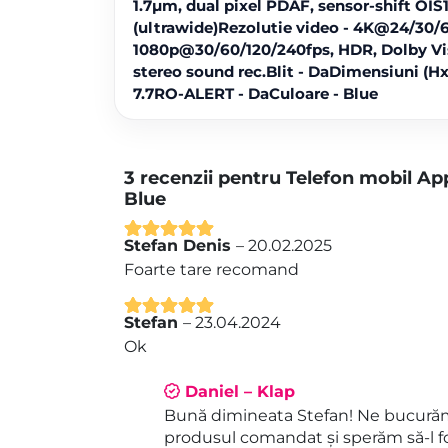
1.7µm, dual pixel PDAF, sensor-shift OIS
(ultrawide)Rezolutie video - 4K@24/30/6
1080p@30/60/120/240fps, HDR, Dolby Vis
stereo sound rec.Blit - DaDimensiuni (Hx
7.7RO-ALERT - DaCuloare - Blue
3 recenzii pentru
Telefon mobil Ap
Blue
Stefan Denis
–
20.02.2025
Evaluat la
5
Foarte tare recomand
din 5
Stefan
–
23.04.2024
Evaluat la
5
Ok
din 5
Daniel – Klap
Bună dimineata Stefan! Ne bucurăm
produsul comandat și sperăm să-l fo