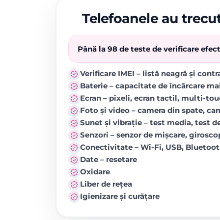
Telefoanele au trecut
Până la 98 de teste de verificare efe
Verificare IMEI – listă neagră și cont
Baterie – capacitate de încărcare ma
Ecran – pixeli, ecran tactil, multi-to
Foto și video – camera din spate, came
Sunet și vibrație – test media, test de
Senzori – senzor de mișcare, girosc
Conectivitate – Wi-Fi, USB, Blueto
Date – resetare
Oxidare
Liber de rețea
Igienizare și curățare