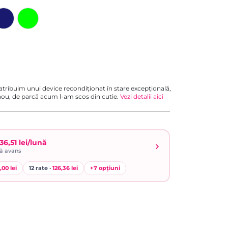
 atribuim unui device recondiționat în stare excepțională,
 nou, de parcă acum l-am scos din cutie.
Vezi detalii aici
36,51 lei/lună
ră avans
,00 lei
12 rate ·
126,36 lei
+
7
opțiuni