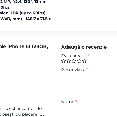
12 MP, f/2.4, 120˚, 13mm
0fps,
ion HDR (up to 60fps),
WxD, mm) - 146.7 x 71.5 x
ple iPhone 13 128GB,
Adaugă o recenzie
Evaluarea ta
*
Recenzia ta
*
Nume
*
 că ești încântat de
losești cu plăcere! Cu