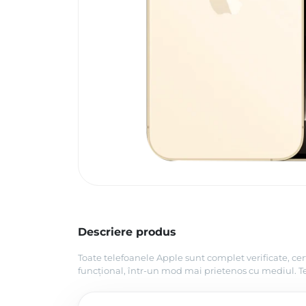
Descriere produs
Toate telefoanele Apple sunt complet verificate, cer
funcțional, într-un mod mai prietenos cu mediul. Tel