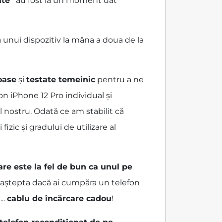
ate”
au fost la un moment dat
 unui dispozitiv la mâna a doua de la
roase
și
testate temeinic
pentru a ne
on iPhone 12 Pro individual și
l nostru. Odată ce am stabilit că
zic și gradului de utilizare al
are este la fel de bun ca unul pe
ai aștepta dacă ai cumpăra un telefon
...
cablu de încărcare cadou
!