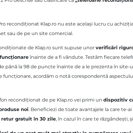
2 Pro descrise sau clasificate ca
„telefoane recondițion
 recondiționat Klap.ro nu este același lucru cu achiziția
net sau de pe un site comercial.
condiționate de Klap.ro sunt supuse unor
verificări rigu
 funcționare
înainte de a fi vândute. Testăm fiecare telef
de până la 98 de puncte înainte de a le prezenta în site-u
de funcționare, acordăm o notă corespondentă aspectului fi
fon recondiționat de pe Klap.ro vei primi un
dispozitiv c
 produse noi
. Beneficiezi de toate avantajele la care te-
 retur gratuit în 30 zile
, în cazul în care te răzgândești, și