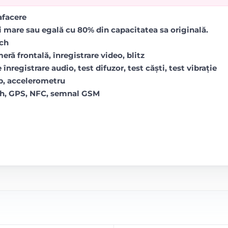
rafacere
i mare sau egală cu 80% din capacitatea sa originală.
uch
ră frontală, înregistrare video, blitz
 înregistrare audio, test difuzor, test căști, test vibrație
op, accelerometru
oth, GPS, NFC, semnal GSM