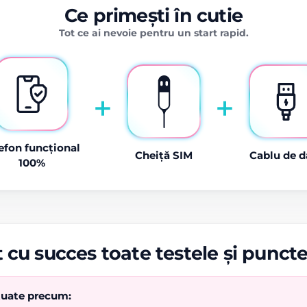
Ce primești în cutie
Tot ce ai nevoie pentru un start rapid.
+
+
efon funcțional
Cheiță SIM
Cablu de d
100%
 cu succes toate testele și punct
ctuate precum: