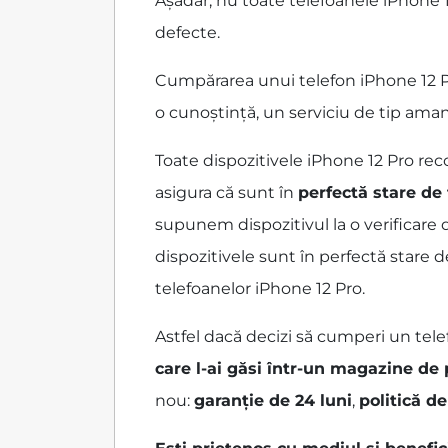
Așadar, nu toate telefoanele iPhone 1
defecte.
Cumpărarea unui telefon iPhone 12 Pro
o cunoștință, un serviciu de tip ama
Toate dispozitivele iPhone 12 Pro re
asigura că sunt în
perfectă stare de
supunem dispozitivul la o verificare 
dispozitivele sunt în perfectă stare 
telefoanelor iPhone 12 Pro.
Astfel dacă decizi să cumperi un tele
care l-ai găsi într-un magazine de
nou:
garanție de 24 luni
,
politică de