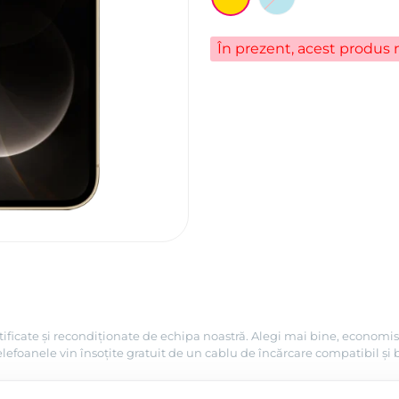
În prezent, acest produs n
tificate și recondiționate de echipa noastră. Alegi mai bine, economis
efoanele vin însoțite gratuit de un cablu de încărcare compatibil și 