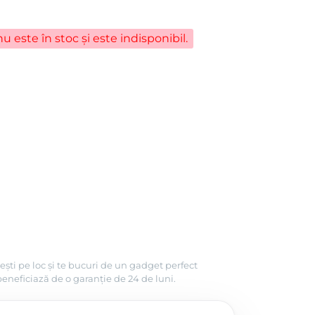
u este în stoc și este indisponibil.
ești pe loc și te bucuri de un gadget perfect
beneficiază de o garanție de 24 de luni.