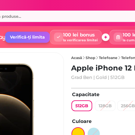
100 lei bonus
100 l
+
Verifică-ți limita
la verificarea limitei
la cum
Acasă
Shop
Telefoane
Telefon
Apple iPhone 12
Grad Ben | Gold | 512GB
Capacitate
512GB
128GB
256GB
Culoare