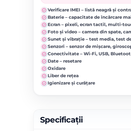
Verificare IMEI – listă neagră și cont
Baterie – capacitate de încărcare ma
Ecran – pixeli, ecran tactil, multi-to
Foto și video – camera din spate, came
Sunet și vibrație – test media, test de
Senzori – senzor de mișcare, girosc
Conectivitate – Wi-Fi, USB, Blueto
Date – resetare
Oxidare
Liber de rețea
Igienizare și curățare
Specificații