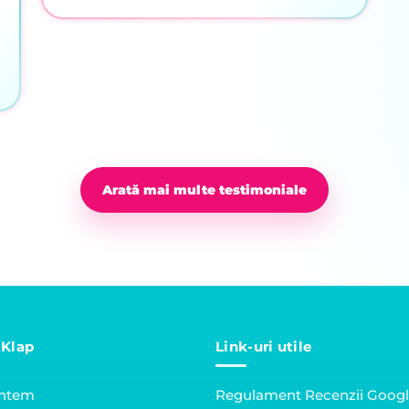
Arată mai multe testimoniale
 Klap
Link-uri utile
untem
Regulament Recenzii Goog