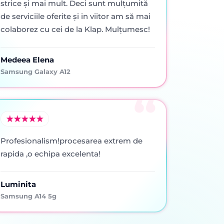
strice şi mai mult. Deci sunt mulţumită
de serviciile oferite şi in viitor am să mai
colaborez cu cei de la Klap. Mulţumesc!
Medeea Elena
Samsung Galaxy A12
Profesionalism!procesarea extrem de
rapida ,o echipa excelenta!
Luminita
Samsung A14 5g