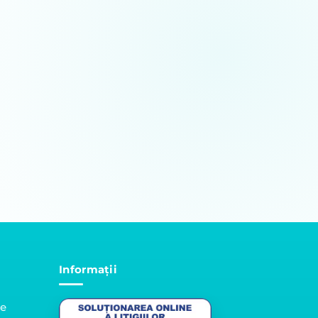
Informații
le