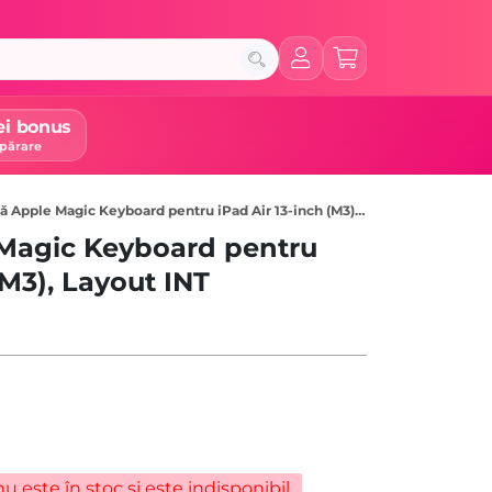
ei bonus
părare
Apple Magic Keyboard pentru iPad Air 13-inch (M3), Layout INT, White
 Magic Keyboard pentru
(M3), Layout INT
u este în stoc și este indisponibil.