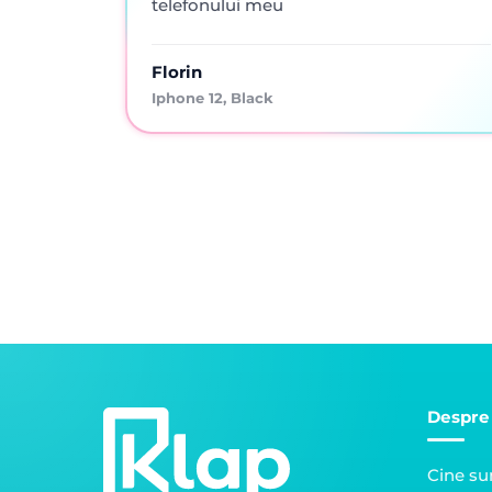
telefonului meu
Florin
Iphone 12, Black
Despre
Cine s