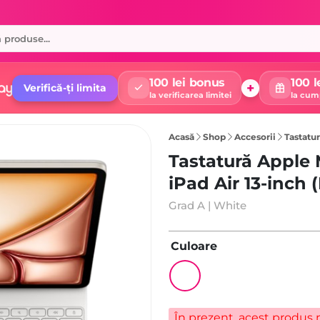
100 lei bonus
100 l
+
Verifică-ți limita
la verificarea limitei
la cum
Acasă
Shop
Accesorii
Tastatură 
Tastatură Apple
iPad Air 13-inch 
Grad A | White
Culoare
În prezent, acest produs n