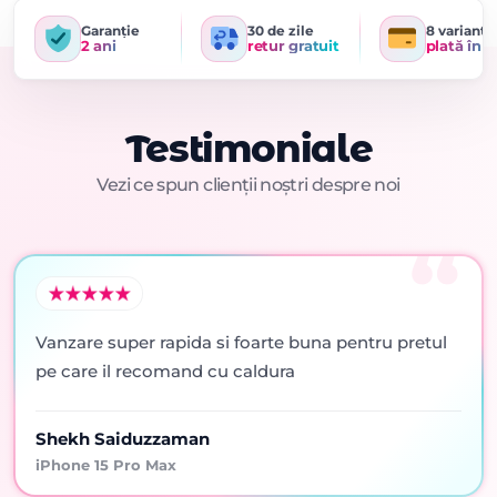
Garanție
30 de zile
8 variante
2 ani
retur gratuit
plată în r
Testimoniale
Vezi ce spun clienții noștri despre noi
Vanzare super rapida si foarte buna pentru pretul
pe care il recomand cu caldura
Shekh Saiduzzaman
iPhone 15 Pro Max