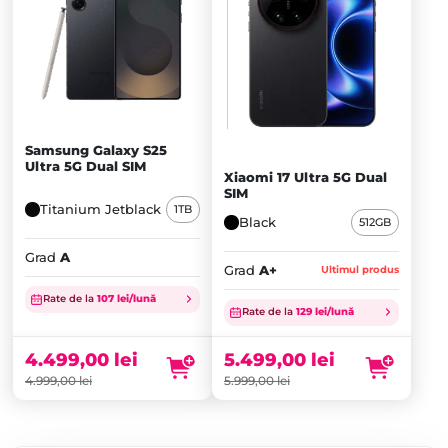
Samsung Galaxy S25
Ultra 5G Dual SIM
Xiaomi 17 Ultra 5G Dual
SIM
Titanium Jetblack
1TB
Black
512GB
Grad
A
Grad
A+
Ultimul produs
Prețul
Prețul
Rate de la
107 lei/lună
inițial
Prețul
inițial
Prețul
Rate de la
129 lei/lună
a
curent
a
curent
fost:
este:
fost:
este:
4.499,00
lei
5.499,00
lei
4.999,00 lei.
4.499,00 lei.
5.999,00 lei.
5.499,00 lei.
4.999,00
lei
5.999,00
lei