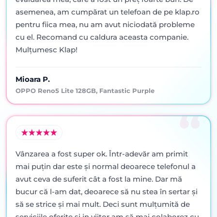
asemenea, am cumpărat un telefoan de pe klap.ro
pentru fiica mea, nu am avut niciodată probleme
cu el. Recomand cu caldura aceasta companie.
Mulțumesc Klap!
Mioara P.
OPPO Reno5 Lite 128GB, Fantastic Purple
Vânzarea a fost super ok. Într-adevăr am primit
mai puţin dar este şi normal deoarece telefonul a
avut ceva de suferit cât a fost la mine. Dar mă
bucur că l-am dat, deoarece să nu stea în sertar şi
să se strice şi mai mult. Deci sunt mulţumită de
serviciile oferite şi in viitor am să mai colaborez cu