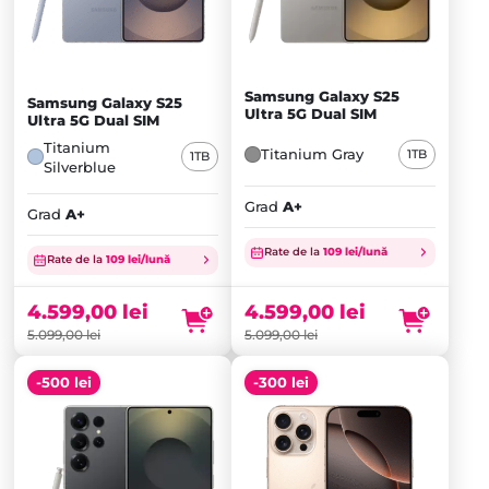
Samsung Galaxy S25
Samsung Galaxy S25
Ultra 5G Dual SIM
Ultra 5G Dual SIM
Titanium
Titanium Gray
1TB
1TB
Silverblue
Grad
A+
Grad
A+
Prețul
Prețul
Rate de la
109 lei/lună
inițial
Prețul
inițial
Prețul
Rate de la
109 lei/lună
a
curent
a
curent
fost:
este:
fost:
este:
4.599,00
lei
4.599,00
lei
5.099,00 lei.
4.599,00 lei.
5.099,00 lei.
4.599,00 lei.
5.099,00
lei
5.099,00
lei
-500 lei
-300 lei