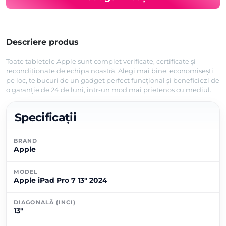
Descriere produs
Toate tabletele Apple sunt complet verificate, certificate și
recondiționate de echipa noastră. Alegi mai bine, economisești
pe loc, te bucuri de un gadget perfect funcțional și beneficiezi de
o garanție de 24 de luni, într-un mod mai prietenos cu mediul.
Specificații
BRAND
Apple
MODEL
Apple iPad Pro 7 13" 2024
DIAGONALĂ (INCI)
13"