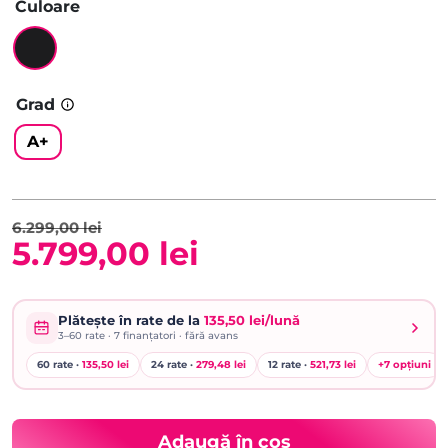
Culoare
Grad
A+
6.299,00
lei
5.799,00
lei
Prețul
Prețul
inițial
curent
Plătește în rate de la
135,50 lei/lună
3–60
rate ·
7
finanțatori · fără avans
a
este:
60 rate ·
135,50 lei
24 rate ·
279,48 lei
12 rate ·
521,73 lei
+
7
opțiuni
fost:
5.799,00 lei.
6.299,00 lei.
Adaugă în coș