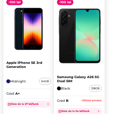
-100 lei
-100 lei
Apple iPhone SE 3rd
Generation
Samsung Galaxy A26 5G
Dual SIM
Midnight
64GB
Black
128GB
Grad
A+
Grad
B
Ultimul produs
Rate de la
27 lei/lună
Prețul
Prețul
inițial
Prețul
inițial
Prețul
Rate de la
24 lei/lună