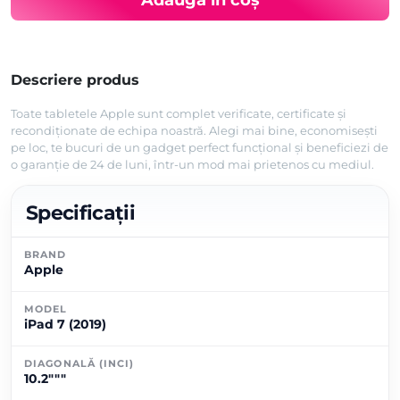
Descriere produs
Toate tabletele Apple sunt complet verificate, certificate și
recondiționate de echipa noastră. Alegi mai bine, economisești
pe loc, te bucuri de un gadget perfect funcțional și beneficiezi de
o garanție de 24 de luni, într-un mod mai prietenos cu mediul.
Specificații
BRAND
Apple
MODEL
iPad 7 (2019)
DIAGONALĂ (INCI)
10.2"""