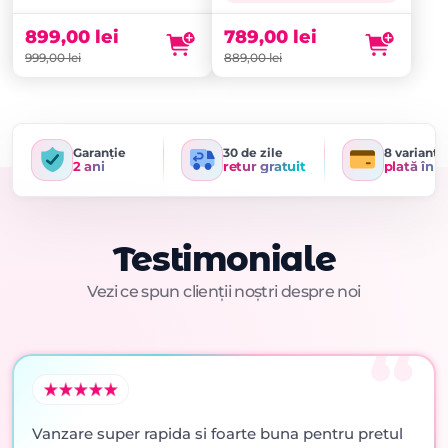
a
curent
a
curent
fost:
este:
fost:
este:
899,00
lei
789,00
lei
999,00 lei.
899,00 lei.
889,00 lei.
789,00 lei.
999,00
lei
889,00
lei
Garanție
30 de zile
8 variante
2 ani
retur gratuit
plată în r
Testimoniale
Vezi ce spun clienții noștri despre noi
Vanzare super rapida si foarte buna pentru pretul