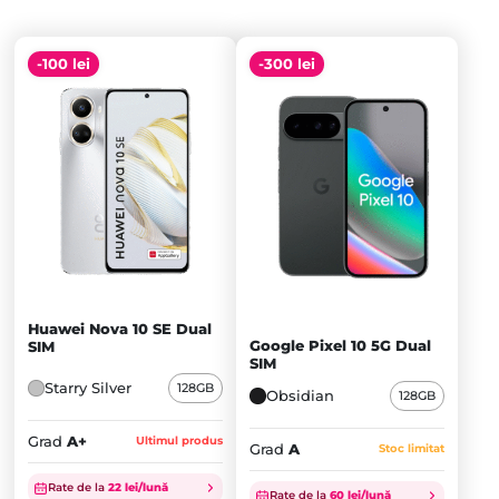
-100 lei
-300 lei
Huawei Nova 10 SE Dual
Google Pixel 10 5G Dual
SIM
SIM
Starry Silver
128GB
Obsidian
128GB
Grad
A+
Ultimul produs
Grad
A
Stoc limitat
Prețul
Prețul
Rate de la
22 lei/lună
inițial
Prețul
inițial
Prețul
Rate de la
60 lei/lună