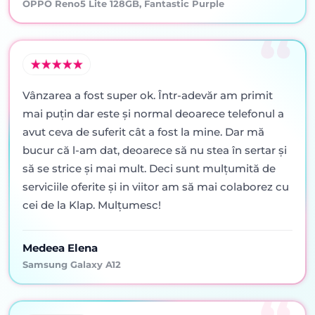
OPPO Reno5 Lite 128GB, Fantastic Purple
Vânzarea a fost super ok. Într-adevăr am primit
mai puţin dar este şi normal deoarece telefonul a
avut ceva de suferit cât a fost la mine. Dar mă
bucur că l-am dat, deoarece să nu stea în sertar şi
să se strice şi mai mult. Deci sunt mulţumită de
serviciile oferite şi in viitor am să mai colaborez cu
cei de la Klap. Mulţumesc!
Medeea Elena
Samsung Galaxy A12