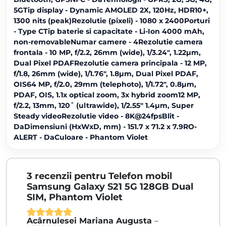
5GTip display - Dynamic AMOLED 2X, 120Hz, HDR10+,
1300 nits (peak)Rezolutie (pixeli) - 1080 x 2400Porturi
- Type CTip baterie si capacitate - Li-Ion 4000 mAh,
non-removableNumar camere - 4Rezolutie camera
frontala - 10 MP, f/2.2, 26mm (wide), 1/3.24", 1.22µm,
Dual Pixel PDAFRezolutie camera principala - 12 MP,
f/1.8, 26mm (wide), 1/1.76", 1.8µm, Dual Pixel PDAF,
OIS64 MP, f/2.0, 29mm (telephoto), 1/1.72", 0.8µm,
PDAF, OIS, 1.1x optical zoom, 3x hybrid zoom12 MP,
f/2.2, 13mm, 120˚ (ultrawide), 1/2.55" 1.4µm, Super
Steady videoRezolutie video - 8K@24fpsBlit -
DaDimensiuni (HxWxD, mm) - 151.7 x 71.2 x 7.9RO-
ALERT - DaCuloare - Phantom Violet
3 recenzii pentru
Telefon mobil
Samsung Galaxy S21 5G 128GB Dual
SIM, Phantom Violet
Acârnulesei Mariana Augusta
–
Evaluat la
5