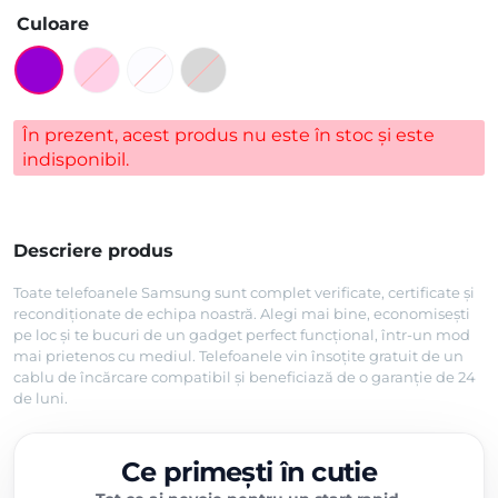
Culoare
În prezent, acest produs nu este în stoc și este
indisponibil.
Descriere produs
Toate telefoanele Samsung sunt complet verificate, certificate și
recondiționate de echipa noastră. Alegi mai bine, economisești
pe loc și te bucuri de un gadget perfect funcțional, într-un mod
mai prietenos cu mediul. Telefoanele vin însoțite gratuit de un
cablu de încărcare compatibil și beneficiază de o garanție de 24
de luni.
Ce primești în cutie