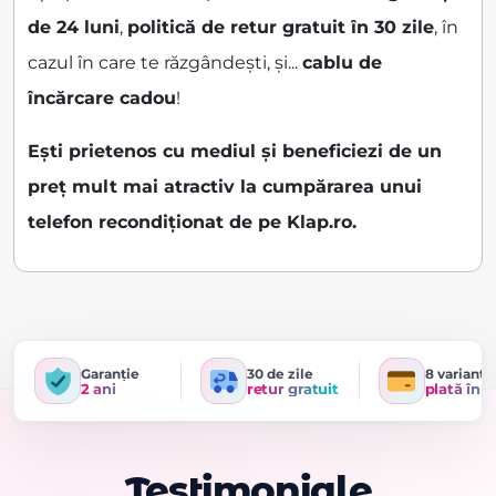
de 24 luni
,
politică de retur gratuit în 30 zile
, în
cazul în care te răzgândești, și...
cablu de
încărcare cadou
!
Ești prietenos cu mediul și beneficiezi de un
preț mult mai atractiv la cumpărarea unui
telefon recondiționat de pe Klap.ro.
Garanție
30 de zile
8 variante
2 ani
retur gratuit
plată în r
Testimoniale