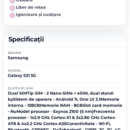
Liber de rețea
Igienizare și curățare
Specificații
BRAND
Samsung
MODEL
Galaxy S21 5G
SLOTURI SIM
Dual SIMTip SIM - 2 Nano-SIMs + eSIM, dual stand-
bySistem de operare - Android 11, One UI 3.1Memorie
interna - 128GBMemorie RAM - 8GBSlot card memorie
- NuModel procesor - Exynos 2100 (5 nm)Frecventa
procesor - 1x2.9 GHz Cortex-X1 & 3x2.80 GHz Cortex-
A78 & 4x2.2 GHz Cortex-A55Conectivitate - Wi-Fi,
Bluetooth, GPSNFC - DaTehnologii - GPRS, 2G, 3G, 4G,