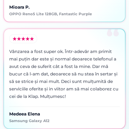
Mioara P.
OPPO Reno5 Lite 128GB, Fantastic Purple
Vânzarea a fost super ok. Într-adevăr am primit
mai puţin dar este şi normal deoarece telefonul a
avut ceva de suferit cât a fost la mine. Dar mă
bucur că l-am dat, deoarece să nu stea în sertar şi
să se strice şi mai mult. Deci sunt mulţumită de
serviciile oferite şi in viitor am să mai colaborez cu
cei de la Klap. Mulţumesc!
Medeea Elena
Samsung Galaxy A12