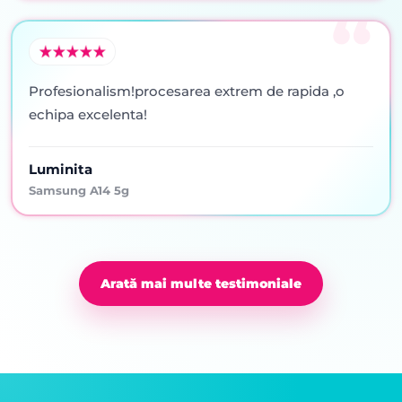
Profesionalism!procesarea extrem de rapida ,o
echipa excelenta!
Luminita
Samsung A14 5g
Arată mai multe testimoniale