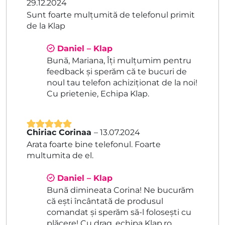
29.12.2024
din 5
Sunt foarte mulțumită de telefonul primit
de la Klap
Daniel – Klap
Bună, Mariana, Îți mulțumim pentru
feedback și sperăm că te bucuri de
noul tau telefon achiziționat de la noi!
Cu prietenie, Echipa Klap.
Chiriac Corinaa
–
13.07.2024
Evaluat la
5
Arata foarte bine telefonul. Foarte
din 5
multumita de el.
Daniel – Klap
Bună dimineata Corina! Ne bucurăm
că ești încântată de produsul
comandat și sperăm să-l folosești cu
plăcere! Cu drag, echipa Klap.ro