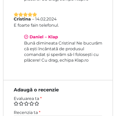
Cristina
–
14.02.2024
Evaluat la
5
E foarte fain telefonul.
din 5
Daniel – Klap
Bună dimineata Cristina! Ne bucurăm
că ești încântată de produsul
comandat și sperăm să-l folosești cu
plăcere! Cu drag, echipa Klap.ro
Adaugă o recenzie
Evaluarea ta
*
Recenzia ta
*