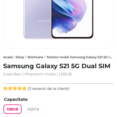
Acasă
Shop
Telefoane
Telefon mobil Samsung Galaxy S21 5G 128GB Dual SIM, Phantom Violet
Samsung Galaxy S21 5G Dual SIM
Grad Ben | Phantom Violet | 128GB
(
3
recenzii de la clienți)
Evaluat la
3
Capacitate
5.00
din 5
pe baza a
128GB
256GB
evaluări de
la clienți