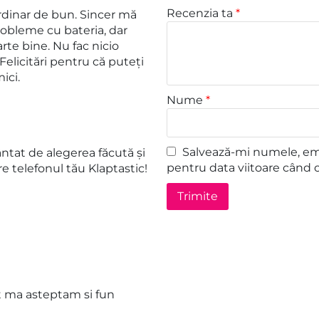
Recenzia ta
*
aordinar de bun. Sincer mă
robleme cu bateria, dar
rte bine. Nu fac nicio
Felicitări pentru că puteți
ici.
Nume
*
Salvează-mi numele, emai
ntat de alegerea făcută și
pentru data viitoare când 
re telefonul tău Klaptastic!
at ma asteptam si fun