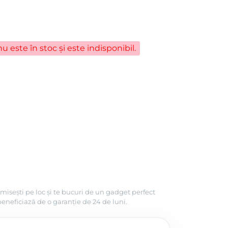
u este în stoc și este indisponibil.
misești pe loc și te bucuri de un gadget perfect
beneficiază de o garanție de 24 de luni.