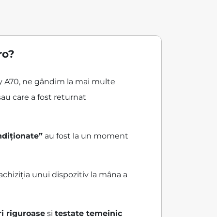
ro?
xy A70, ne gândim la mai multe
au care a fost returnat
ndiționate”
au fost la un moment
hiziția unui dispozitiv la mâna a
ri riguroase
și
testate temeinic