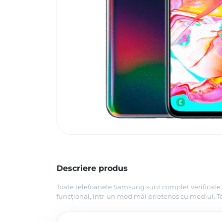
Descriere produs
Toate telefoanele Samsung sunt complet verificate, 
funcțional, într-un mod mai prietenos cu mediul. Tel