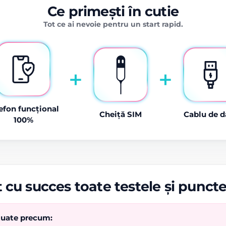
Ce primești în cutie
Tot ce ai nevoie pentru un start rapid.
+
+
efon funcțional
Cheiță SIM
Cablu de d
100%
 cu succes toate testele și punct
ctuate precum: