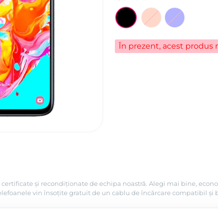
În prezent, acest produs n
certificate și recondiționate de echipa noastră. Alegi mai bine, econo
efoanele vin însoțite gratuit de un cablu de încărcare compatibil și 