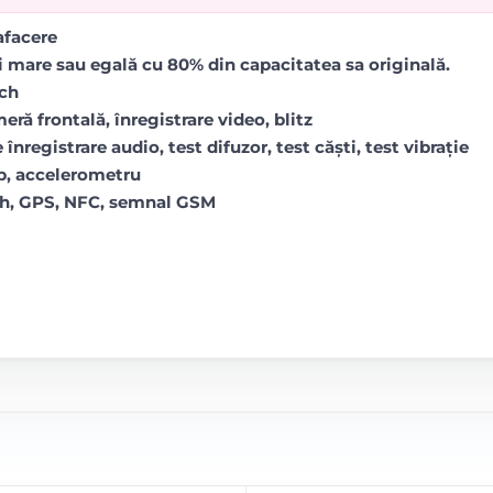
rafacere
i mare sau egală cu 80% din capacitatea sa originală.
uch
ră frontală, înregistrare video, blitz
 înregistrare audio, test difuzor, test căști, test vibrație
op, accelerometru
oth, GPS, NFC, semnal GSM