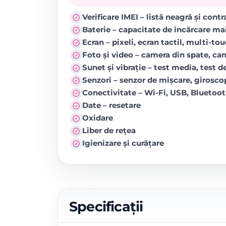
Verificare IMEI – listă neagră și cont
Baterie – capacitate de încărcare ma
Ecran – pixeli, ecran tactil, multi-to
Foto și video – camera din spate, came
Sunet și vibrație – test media, test de
Senzori – senzor de mișcare, girosc
Conectivitate – Wi-Fi, USB, Blueto
Date – resetare
Oxidare
Liber de rețea
Igienizare și curățare
Specificații