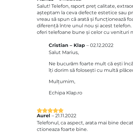
Evaluat la
5
Salut! Telefon, raport preț calitate, extr
din 5
așteptam la ceva defecte estetice sau p
vreau să spun că arată și funcționează foa
diferență între unul nou și acest telefon. 
oferi telefoane bune și celor cu venituri m
Cristian – Klap
–
02.12.2022
Salut Marius,
Ne bucurăm foarte mult că ești încâ
îți dorim să folosești cu multă plăce
Mulțumim,
Echipa Klap.ro
Aurel
–
21.11.2022
Evaluat la
5
Telefonul, ca aspect, arata mai bine dec
din 5
ctioneaza foarte bine.