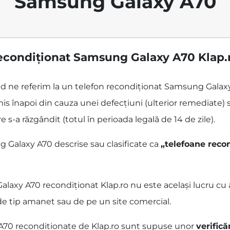
Samsung Galaxy A70
econdiționat Samsung Galaxy A70 Klap.
când ne referim la un telefon recondiționat Samsung Gala
is înapoi din cauza unei defecțiuni (ulterior remediate) s
 s-a răzgândit (totul în perioada legală de 14 de zile).
 Galaxy A70 descrise sau clasificate ca
„telefoane reco
xy A70 recondiționat Klap.ro nu este același lucru cu ac
 de tip amanet sau de pe un site comercial.
A70 recondiționate de Klap.ro sunt supuse unor
verifică