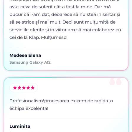
avut ceva de suferit cât a fost la mine. Dar mă
bucur că l-am dat, deoarece să nu stea în sertar şi
să se strice şi mai mult. Deci sunt mulţumită de
serviciile oferite şi in viitor am să mai colaborez cu
cei de la Klap. Mulţumesc!
Medeea Elena
Samsung Galaxy A12
Profesionalism!procesarea extrem de rapida ,o
echipa excelenta!
Luminita