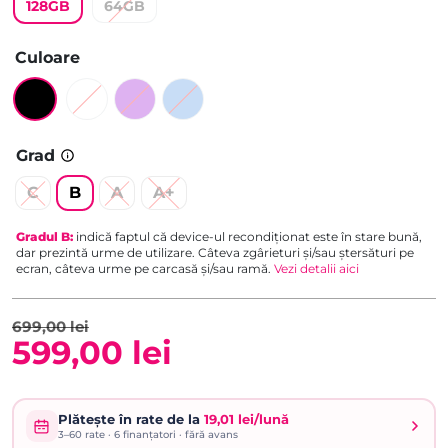
128GB
64GB
evaluări de
la clienți
Culoare
Grad
C
B
A
A+
Gradul
B
:
indică faptul că device-ul recondiționat este în stare bună,
dar prezintă urme de utilizare. Câteva zgârieturi și/sau ștersături pe
ecran, câteva urme pe carcasă și/sau ramă.
Vezi detalii aici
699,00
lei
599,00
lei
Prețul
Prețul
inițial
curent
Plătește în rate de la
19,01 lei/lună
3–60
rate ·
6
finanțatori · fără avans