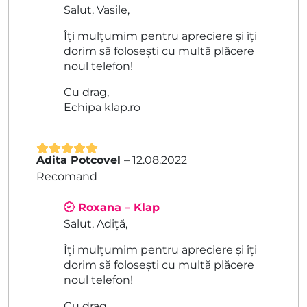
Salut, Vasile,
Îți mulțumim pentru apreciere și îți
dorim să folosești cu multă plăcere
noul telefon!
Cu drag,
Echipa klap.ro
Adita Potcovel
–
12.08.2022
Evaluat la
5
Recomand
din 5
Roxana – Klap
Salut, Adiță,
Îți mulțumim pentru apreciere și îți
dorim să folosești cu multă plăcere
noul telefon!
Cu drag,