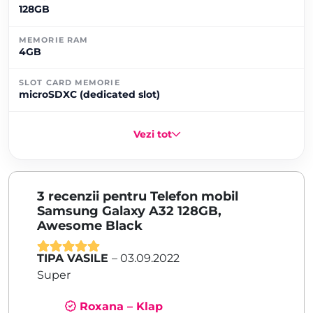
128GB
MEMORIE RAM
4GB
SLOT CARD MEMORIE
microSDXC (dedicated slot)
Vezi tot
3 recenzii pentru
Telefon mobil
Samsung Galaxy A32 128GB,
Awesome Black
TIPA VASILE
–
03.09.2022
Evaluat la
5
Super
din 5
Roxana – Klap