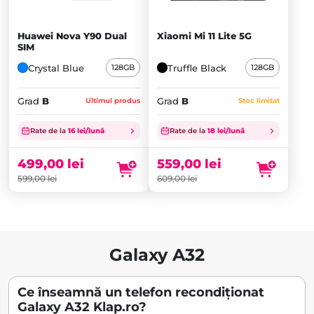
Huawei Nova Y90 Dual
Xiaomi Mi 11 Lite 5G
SIM
Crystal Blue
Truffle Black
128GB
128GB
Grad
B
Grad
B
Ultimul produs
Stoc limitat
Prețul
Prețul
inițial
Prețul
inițial
Prețul
Rate de la
16 lei/lună
Rate de la
18 lei/lună
a
curent
a
curent
fost:
este:
fost:
este:
499,00
lei
559,00
lei
599,00 lei.
499,00 lei.
609,00 lei.
559,00 lei.
599,00
lei
609,00
lei
Galaxy A32
Ce înseamnă un telefon recondiționat
Galaxy A32 Klap.ro?