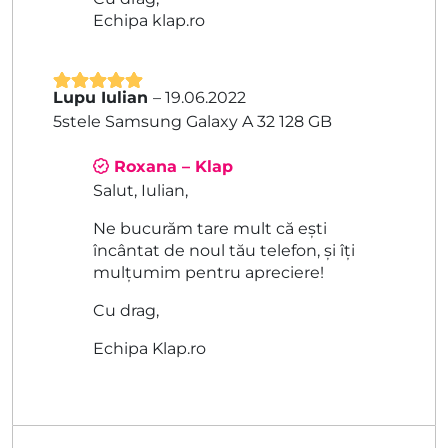
Echipa klap.ro
Lupu Iulian
–
19.06.2022
Evaluat la
5
5stele Samsung Galaxy A 32 128 GB
din 5
Roxana – Klap
Salut, Iulian,
Ne bucurăm tare mult că ești
încântat de noul tău telefon, și îți
mulțumim pentru apreciere!
Cu drag,
Echipa Klap.ro