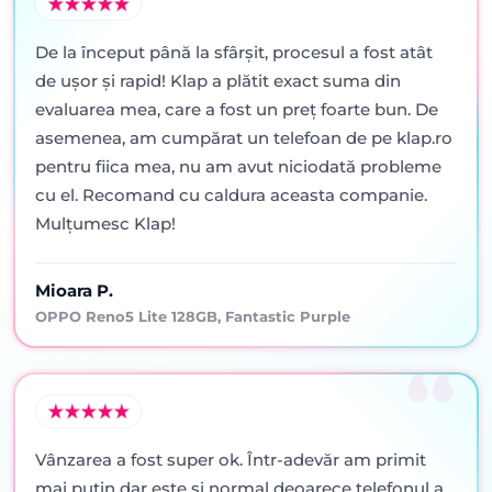
De la început până la sfârșit, procesul a fost atât
de ușor și rapid! Klap a plătit exact suma din
evaluarea mea, care a fost un preț foarte bun. De
asemenea, am cumpărat un telefoan de pe klap.ro
pentru fiica mea, nu am avut niciodată probleme
cu el. Recomand cu caldura aceasta companie.
Mulțumesc Klap!
Mioara P.
OPPO Reno5 Lite 128GB, Fantastic Purple
Vânzarea a fost super ok. Într-adevăr am primit
mai puţin dar este şi normal deoarece telefonul a