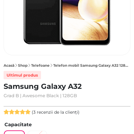
Acasă
Shop
Telefoane
Telefon mobil Samsung Galaxy A32 128GB, Awesome Black
Ultimul produs
Samsung Galaxy A32
Grad B | Awesome Black | 128GB
(
3
recenzii de la clienți)
Evaluat la
3
Capacitate
5.00
din 5
pe baza a