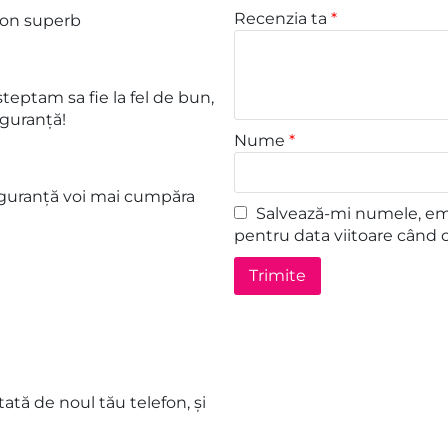
Recenzia ta
*
efon superb
teptam sa fie la fel de bun,
guranță!
Nume
*
 siguranță voi mai cumpăra
Salvează-mi numele, emai
pentru data viitoare când 
ată de noul tău telefon, și