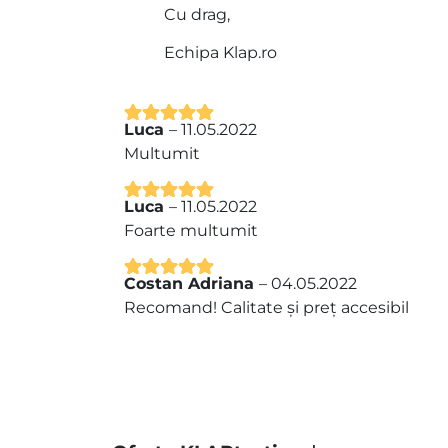
Cu drag,
Echipa Klap.ro
Luca
–
11.05.2022
Evaluat la
5
Multumit
din 5
Luca
–
11.05.2022
Evaluat la
5
Foarte multumit
din 5
Costan Adriana
–
04.05.2022
Evaluat la
5
Recomand! Calitate și preț accesibil
din 5