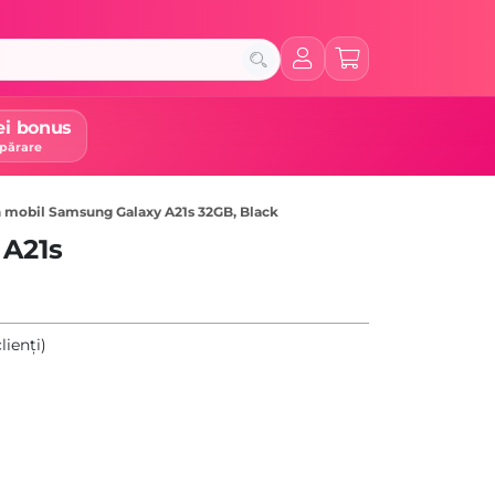
ei bonus
părare
n mobil Samsung Galaxy A21s 32GB, Black
 A21s
lienți)