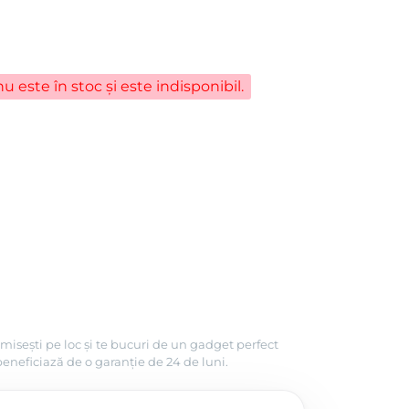
u este în stoc și este indisponibil.
misești pe loc și te bucuri de un gadget perfect
beneficiază de o garanție de 24 de luni.