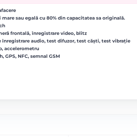
rafacere
i mare sau egală cu 80% din capacitatea sa originală.
uch
ră frontală, înregistrare video, blitz
 înregistrare audio, test difuzor, test căști, test vibrație
op, accelerometru
oth, GPS, NFC, semnal GSM