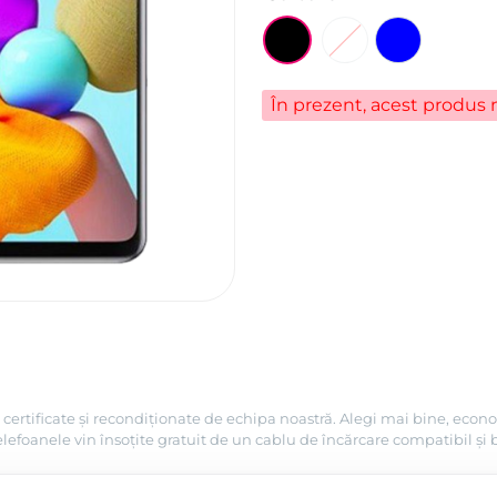
În prezent, acest produs n
certificate și recondiționate de echipa noastră. Alegi mai bine, econo
efoanele vin însoțite gratuit de un cablu de încărcare compatibil și 