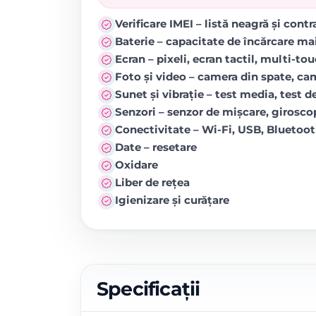
Verificare IMEI – listă neagră și cont
Baterie – capacitate de încărcare ma
Ecran – pixeli, ecran tactil, multi-to
Foto și video – camera din spate, came
Sunet și vibrație – test media, test de
Senzori – senzor de mișcare, girosc
Conectivitate – Wi-Fi, USB, Blueto
Date – resetare
Oxidare
Liber de rețea
Igienizare și curățare
Specificații