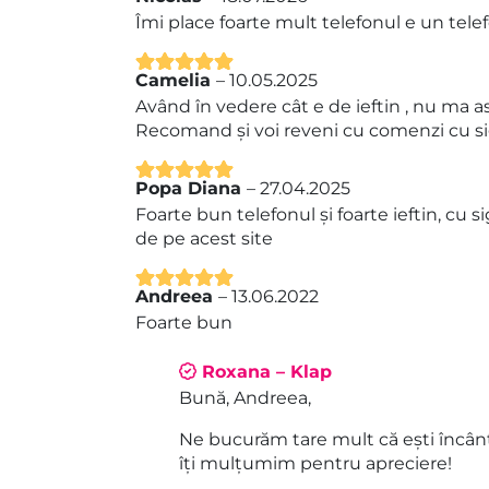
Evaluat la
5
Îmi place foarte mult telefonul e un tel
din 5
Camelia
–
10.05.2025
Evaluat la
5
Având în vedere cât e de ieftin , nu ma as
din 5
Recomand și voi reveni cu comenzi cu si
Popa Diana
–
27.04.2025
Evaluat la
5
Foarte bun telefonul și foarte ieftin, cu
din 5
de pe acest site
Andreea
–
13.06.2022
Evaluat la
5
Foarte bun
din 5
Roxana – Klap
Bună, Andreea,
Ne bucurăm tare mult că ești încânt
îți mulțumim pentru apreciere!