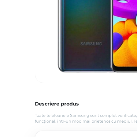
Descriere produs
Toate telefoanele Samsung sunt complet verificate, 
funcțional, într-un mod mai prietenos cu mediul. Tel