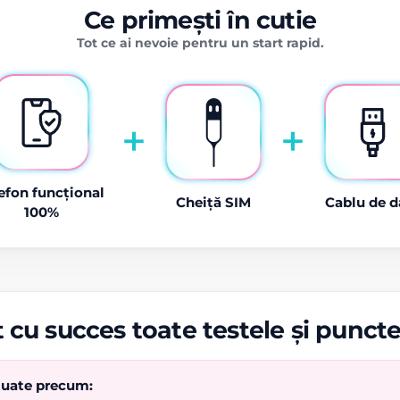
Ce primești în cutie
Tot ce ai nevoie pentru un start rapid.
+
+
efon funcțional
Cheiță SIM
Cablu de d
100%
 cu succes toate testele și punct
ctuate precum: