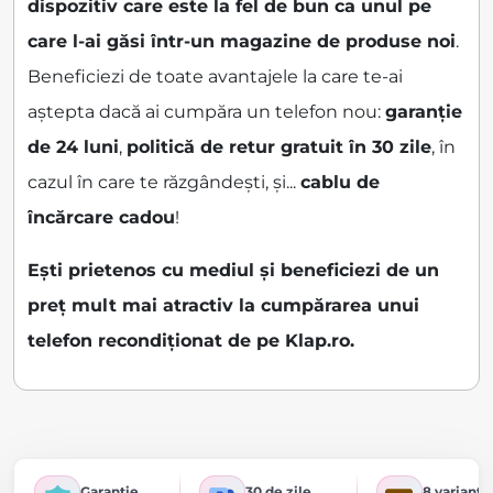
dispozitiv care este la fel de bun ca unul pe
care l-ai găsi într-un magazine de produse noi
.
Beneficiezi de toate avantajele la care te-ai
aștepta dacă ai cumpăra un telefon nou:
garanție
de 24 luni
,
politică de retur gratuit în 30 zile
, în
cazul în care te răzgândești, și...
cablu de
încărcare cadou
!
Ești prietenos cu mediul și beneficiezi de un
preț mult mai atractiv la cumpărarea unui
telefon recondiționat de pe Klap.ro.
Garanție
30 de zile
8 variante