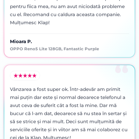
pentru fiica mea, nu am avut niciodată probleme
cu el. Recomand cu caldura aceasta companie.
Mulțumesc Klap!
Mioara P.
OPPO Reno5 Lite 128GB, Fantastic Purple
Vânzarea a fost super ok. Într-adevăr am primit
mai puţin dar este şi normal deoarece telefonul a
avut ceva de suferit cât a fost la mine. Dar mă
bucur că l-am dat, deoarece să nu stea în sertar şi
să se strice şi mai mult. Deci sunt mulţumită de
serviciile oferite şi in viitor am să mai colaborez cu
cei de la Klap. Mulţumesc!