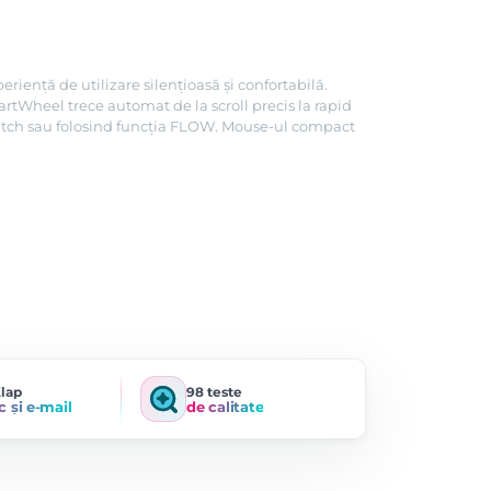
iență de utilizare silențioasă și confortabilă.
rtWheel trece automat de la scroll precis la rapid
Switch sau folosind funcția FLOW. Mouse-ul compact
Klap
98 teste
c și e-mail
de calitate