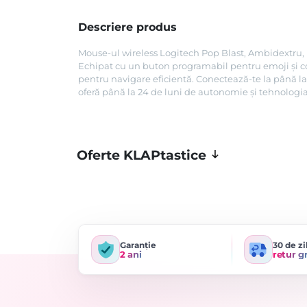
Descriere produs
Mouse-ul wireless Logitech Pop Blast, Ambidextru, Ro
Echipat cu un buton programabil pentru emoji și con
pentru navigare eficientă. Conectează-te la până l
oferă până la 24 de luni de autonomie și tehnologi
Oferte KLAPtastice
Garanție
30 de zi
2 ani
retur g