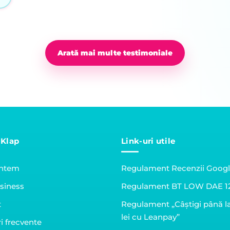
Arată mai multe testimoniale
 Klap
Link-uri utile
untem
Regulament Recenzii Goog
siness
Regulament BT LOW DAE 1
t
Regulament „Câștigi până l
lei cu Leanpay”
i frecvente