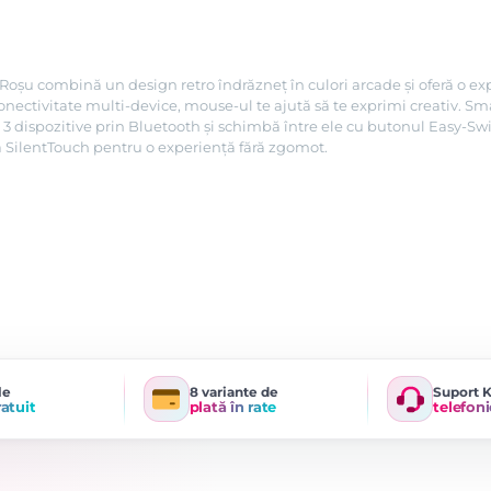
șu combină un design retro îndrăzneț în culori arcade și oferă o exper
ectivitate multi-device, mouse-ul te ajută să te exprimi creativ. Sma
a 3 dispozitive prin Bluetooth și schimbă între ele cu butonul Easy-
a SilentTouch pentru o experiență fără zgomot.
le
8 variante de
Suport 
ratuit
plată în rate
telefoni