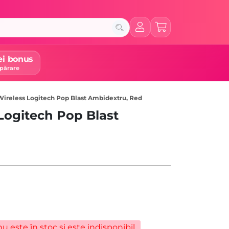
ei bonus
părare
ireless Logitech Pop Blast Ambidextru, Red
Logitech Pop Blast
u este în stoc și este indisponibil.