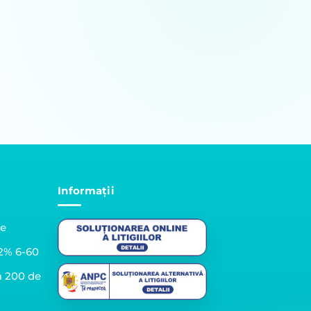
Informații
le
2% 6-60
a 200 de