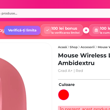
100 lei bonus
100 l
+
Verifică-ți limita
la verificarea limitei
la cum
Acasă
Shop
Accesorii
Mouse W
Mouse Wireless 
Ambidextru
Grad A+ | Red
Culoare
În prezent, acest produs n