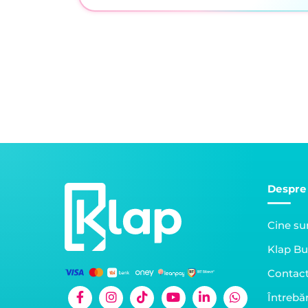
Despre
Cine s
Klap Bu
Contac
Întrebăr