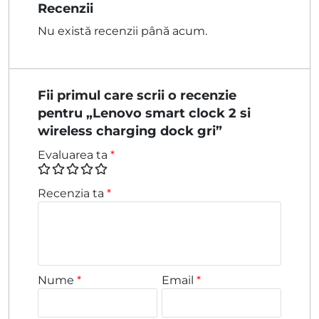
Recenzii
fost:
99,00 lei.
Nu există recenzii până acum.
149,00 lei.
Fii primul care scrii o recenzie
pentru „Lenovo smart clock 2 si
wireless charging dock gri”
Evaluarea ta
*
Recenzia ta
*
Nume
*
Email
*