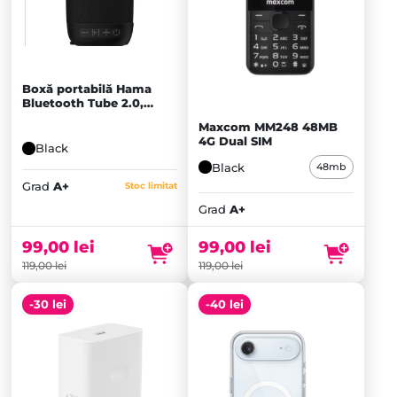
Boxă portabilă Hama
Bluetooth Tube 2.0,
Black - A+
Maxcom MM248 48MB
4G Dual SIM
Black
Black
48mb
Prețul
Prețul
Grad
A+
Stoc limitat
inițial
Prețul
inițial
Prețul
Grad
A+
a
curent
a
curent
fost:
este:
fost:
este:
99,00
lei
99,00
lei
119,00 lei.
99,00 lei.
119,00 lei.
99,00 lei.
119,00
lei
119,00
lei
-30 lei
-40 lei