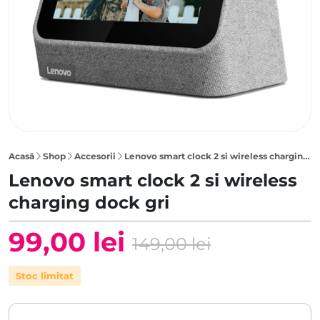
Acasă
Shop
Accesorii
Lenovo smart clock 2 si wireless charging dock gri
Lenovo smart clock 2 si wireless
charging dock gri
99,00
lei
149,00
lei
Prețul
Prețul
Stoc limitat
inițial
curent
a
este: