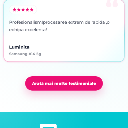
Profesionalism!procesarea extrem de rapida ,o
echipa excelenta!
Luminita
Samsung A14 5g
Arată mai multe testimoniale