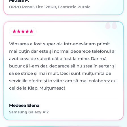
Mioara P.
OPPO Reno5 Lite 128GB, Fantastic Purple
Vânzarea a fost super ok. Într-adevăr am primit
mai puţin dar este şi normal deoarece telefonul a
avut ceva de suferit cât a fost la mine. Dar mă
bucur că l-am dat, deoarece să nu stea în sertar şi
să se strice şi mai mult. Deci sunt mulţumită de
serviciile oferite şi in viitor am să mai colaborez cu
cei de la Klap. Mulţumesc!
Medeea Elena
Samsung Galaxy A12