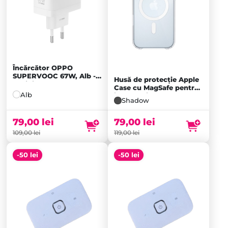
Încărcător OPPO
SUPERVOOC 67W, Alb -
Husă de protecție Apple
Resigilat
Prețul
Case cu MagSafe pentru
Alb
iPhone Air, Frost
inițial
Prețul
Shadow
a
curent
fost:
este:
79,00
lei
79,00
lei
109,00 lei.
79,00 lei.
109,00
lei
119,00
lei
-50 lei
-50 lei