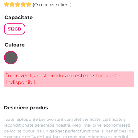
(O recenzie client)
Evaluat la
Capacitate
5.00
din 5
pe baza
512GB
unei singure
evaluări
Culoare
În prezent, acest produs nu este în stoc și este
indisponibil.
Descriere produs
Toate laptopurile Lenovo sunt complet verificate, certificate și
recondiționate de echipa noastră. Alegi mai bine, economisești
pe loc, te bucuri de un gadget perfect funcțional și beneficiezi de
o garanție de 24 de luni, într-un mod mai prietenos cu mediul.