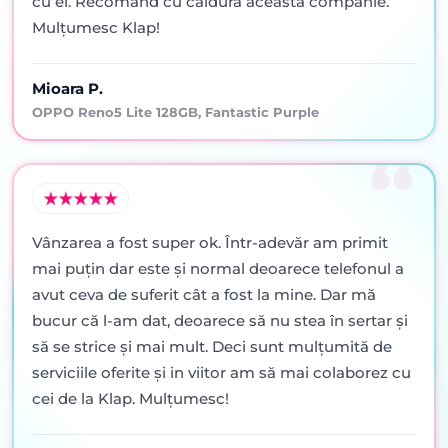
cu el. Recomand cu caldura aceasta companie.
Mulțumesc Klap!
Mioara P.
OPPO Reno5 Lite 128GB, Fantastic Purple
Vânzarea a fost super ok. Într-adevăr am primit
mai puţin dar este şi normal deoarece telefonul a
avut ceva de suferit cât a fost la mine. Dar mă
bucur că l-am dat, deoarece să nu stea în sertar şi
să se strice şi mai mult. Deci sunt mulţumită de
serviciile oferite şi in viitor am să mai colaborez cu
cei de la Klap. Mulţumesc!