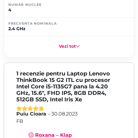
NUMĂR NUCLEE
4
FRECVENTA NOMINALA
2.4 GHz
Vezi tot
1 recenzie pentru
Laptop Lenovo
ThinkBook 15 G2 ITL cu procesor
Intel Core i5-1135G7 pana la 4.20
GHz, 15.6″, FHD IPS, 8GB DDR4,
512GB SSD, Intel Iris Xe
Puiu Cioara
–
30.08.2023
Evaluat la
5
FB
din 5
Roxana – Klap