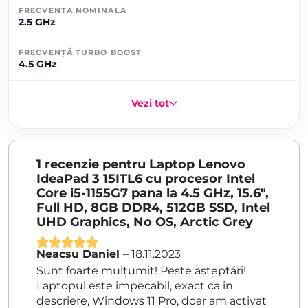
FRECVENTA NOMINALA
2.5 GHz
FRECVENȚĂ TURBO BOOST
4.5 GHz
Vezi tot
1 recenzie pentru
Laptop Lenovo
IdeaPad 3 15ITL6 cu procesor Intel
Core i5-1155G7 pana la 4.5 GHz, 15.6″,
Full HD, 8GB DDR4, 512GB SSD, Intel
UHD Graphics, No OS, Arctic Grey
Neacsu Daniel
–
18.11.2023
Evaluat la
5
Sunt foarte mulțumit! Peste așteptări!
din 5
Laptopul este impecabil, exact ca in
descriere, Windows 11 Pro, doar am activat