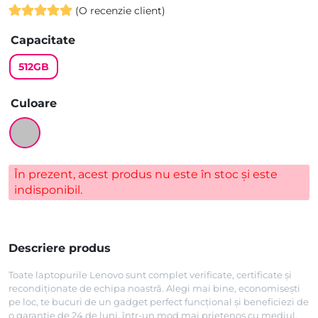
(O recenzie client)
Evaluat la
Capacitate
5.00
din 5
pe baza
512GB
unei singure
evaluări
Culoare
În prezent, acest produs nu este în stoc și este
indisponibil.
Descriere produs
Toate laptopurile Lenovo sunt complet verificate, certificate și
recondiționate de echipa noastră. Alegi mai bine, economisești
pe loc, te bucuri de un gadget perfect funcțional și beneficiezi de
o garanție de 24 de luni, într-un mod mai prietenos cu mediul.