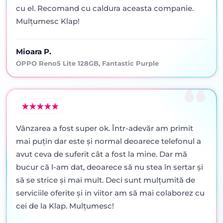
cu el. Recomand cu caldura aceasta companie.
Mulțumesc Klap!
Mioara P.
OPPO Reno5 Lite 128GB, Fantastic Purple
Vânzarea a fost super ok. Într-adevăr am primit
mai puţin dar este şi normal deoarece telefonul a
avut ceva de suferit cât a fost la mine. Dar mă
bucur că l-am dat, deoarece să nu stea în sertar şi
să se strice şi mai mult. Deci sunt mulţumită de
serviciile oferite şi in viitor am să mai colaborez cu
cei de la Klap. Mulţumesc!