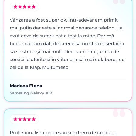
Vânzarea a fost super ok. Într-adevăr am primit
mai puţin dar este şi normal deoarece telefonul a
avut ceva de suferit cât a fost la mine. Dar mă
bucur că l-am dat, deoarece să nu stea în sertar şi
să se strice şi mai mult. Deci sunt mulţumită de
serviciile oferite şi in viitor am să mai colaborez cu
cei de la Klap. Mulţumesc!
Medeea Elena
Samsung Galaxy A12
Profesionalism!procesarea extrem de rapida ,o