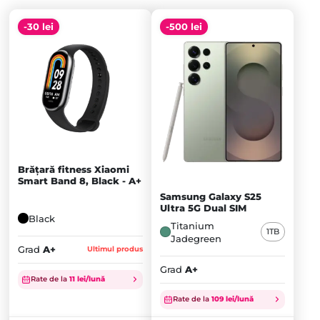
-30 lei
-500 lei
Brățară fitness Xiaomi
Smart Band 8, Black - A+
Samsung Galaxy S25
Ultra 5G Dual SIM
Black
Titanium
1TB
Jadegreen
Grad
A+
Ultimul produs
Grad
A+
Rate de la
11 lei/lună
Prețul
Prețul
inițial
Prețul
inițial
Prețul
Rate de la
109 lei/lună
a
curent
a
curent