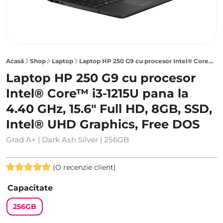
Acasă
Shop
Laptop
Laptop HP 250 G9 cu procesor Intel® Core™ i3-1215U pana la 4.40 GHz, 15.6″ Full HD, 8GB, 256GB SSD, Intel® UHD Graphics, Free DOS, Dark Ash Silver
Laptop HP 250 G9 cu procesor
Intel® Core™ i3-1215U pana la
4.40 GHz, 15.6" Full HD, 8GB, SSD,
Intel® UHD Graphics, Free DOS
Grad A+ | Dark Ash Silver | 256GB
(O recenzie client)
Evaluat la
Capacitate
5.00
din 5
pe baza
256GB
unei singure
evaluări