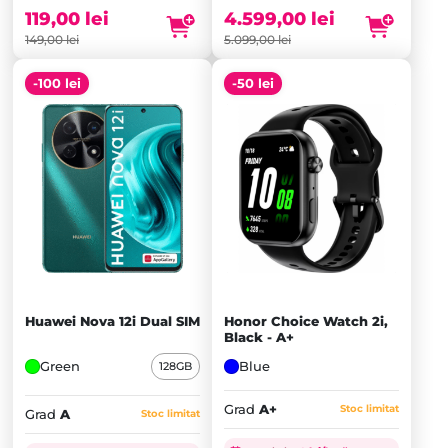
fost:
este:
fost:
este:
119,00
lei
4.599,00
lei
149,00 lei.
119,00 lei.
5.099,00 lei.
4.599,00 lei.
149,00
lei
5.099,00
lei
-100 lei
-50 lei
Huawei Nova 12i Dual SIM
Honor Choice Watch 2i,
Black - A+
Green
Blue
128GB
Grad
A+
Stoc limitat
Grad
A
Stoc limitat
Prețul
Prețul