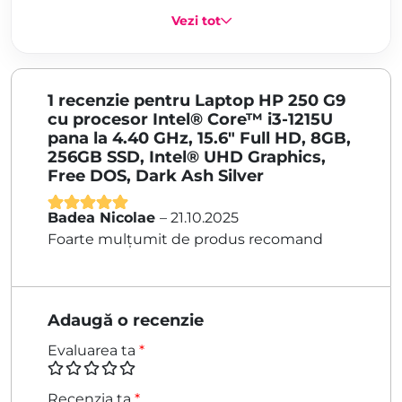
Vezi tot
1 recenzie pentru
Laptop HP 250 G9
cu procesor Intel® Core™ i3-1215U
pana la 4.40 GHz, 15.6″ Full HD, 8GB,
256GB SSD, Intel® UHD Graphics,
Free DOS, Dark Ash Silver
Badea Nicolae
–
21.10.2025
Evaluat la
5
Foarte mulțumit de produs recomand
din 5
Adaugă o recenzie
Evaluarea ta
*
Recenzia ta
*