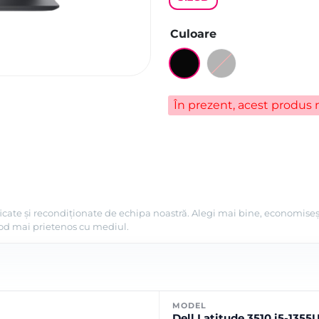
Culoare
În prezent, acest produs n
ificate și recondiționate de echipa noastră. Alegi mai bine, economiseș
 mod mai prietenos cu mediul.
MODEL
Dell Latitude 3510 i5-1355