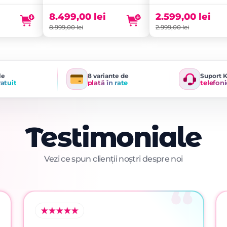
a
curent
a
curent
fost:
este:
fost:
este:
8.499,00
lei
2.599,00
lei
8.999,00 lei.
8.499,00 lei.
2.999,00 lei.
2.599,00 lei.
8.999,00
lei
2.999,00
lei
le
8 variante de
Suport 
ratuit
plată în rate
telefoni
Testimoniale
Vezi ce spun clienții noștri despre noi