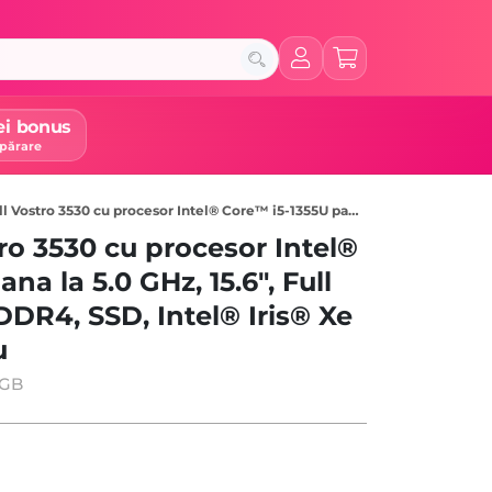
ei bonus
părare
rocesor Intel® Core™ i5-1355U pana la 5.0 GHz, 15.6″, Full HD, 120Hz, 16GB DDR4, 512GB SSD, Intel® Iris® Xe Graphics, Ubuntu, Carbon Black
ro 3530 cu procesor Intel®
na la 5.0 GHz, 15.6", Full
DDR4, SSD, Intel® Iris® Xe
u
2GB