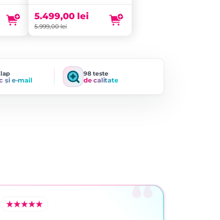
a
curent
fost:
este:
5.499,00
lei
5.999,00 lei.
5.499,00 lei.
5.999,00
lei
Klap
98 teste
c și e-mail
de calitate