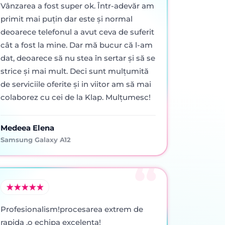
Vânzarea a fost super ok. Într-adevăr am
primit mai puţin dar este şi normal
deoarece telefonul a avut ceva de suferit
cât a fost la mine. Dar mă bucur că l-am
dat, deoarece să nu stea în sertar şi să se
strice şi mai mult. Deci sunt mulţumită
de serviciile oferite şi in viitor am să mai
colaborez cu cei de la Klap. Mulţumesc!
Medeea Elena
Samsung Galaxy A12
Profesionalism!procesarea extrem de
rapida ,o echipa excelenta!