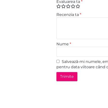
Evaluarea ta
*
Recenzia ta
*
Nume
*
Salvează-mi numele, emai
pentru data viitoare când 