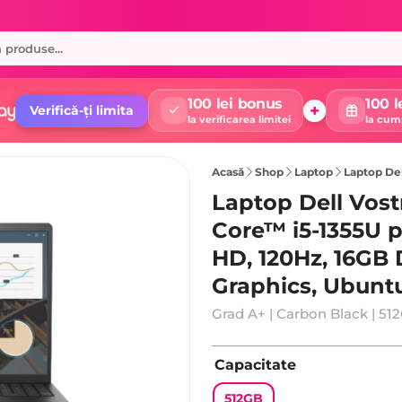
100 lei bonus
100 l
+
Verifică-ți limita
la verificarea limitei
la cum
Acasă
Shop
Laptop
Laptop Dell Vostro 3530 cu p
Laptop Dell Vost
Core™ i5-1355U pa
HD, 120Hz, 16GB 
Graphics, Ubunt
Grad A+ | Carbon Black | 51
Capacitate
512GB