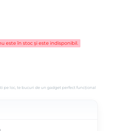
u este în stoc și este indisponibil.
ti pe loc, te bucuri de un gadget perfect funcțional
U