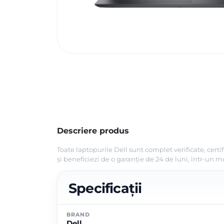
Descriere produs
Toate laptopurile Dell sunt complet verificate, cert
și beneficiezi de o garanție de 24 de luni, într-un
Specificații
BRAND
Dell