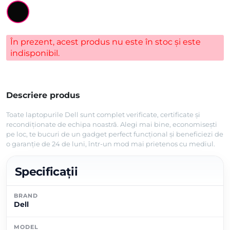
În prezent, acest produs nu este în stoc și este
indisponibil.
Descriere produs
Toate laptopurile Dell sunt complet verificate, certificate și
recondiționate de echipa noastră. Alegi mai bine, economisești
pe loc, te bucuri de un gadget perfect funcțional și beneficiezi de
o garanție de 24 de luni, într-un mod mai prietenos cu mediul.
Specificații
BRAND
Dell
MODEL