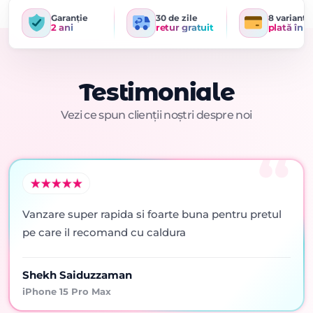
Garanție
30 de zile
8 variante
2 ani
retur gratuit
plată în r
Testimoniale
Vezi ce spun clienții noștri despre noi
Vanzare super rapida si foarte buna pentru pretul
pe care il recomand cu caldura
Shekh Saiduzzaman
iPhone 15 Pro Max