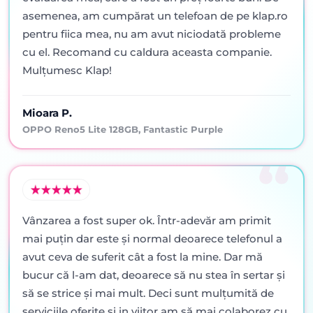
asemenea, am cumpărat un telefoan de pe klap.ro
pentru fiica mea, nu am avut niciodată probleme
cu el. Recomand cu caldura aceasta companie.
Mulțumesc Klap!
Mioara P.
OPPO Reno5 Lite 128GB, Fantastic Purple
Vânzarea a fost super ok. Într-adevăr am primit
mai puţin dar este şi normal deoarece telefonul a
avut ceva de suferit cât a fost la mine. Dar mă
bucur că l-am dat, deoarece să nu stea în sertar şi
să se strice şi mai mult. Deci sunt mulţumită de
serviciile oferite şi in viitor am să mai colaborez cu