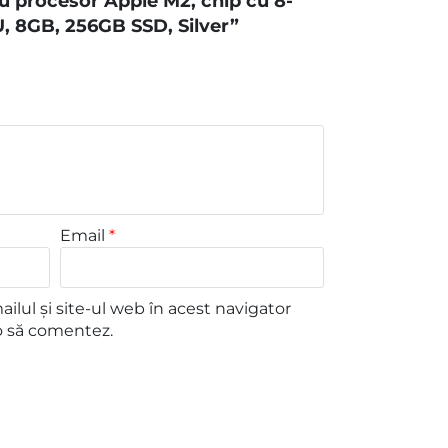
u procesor Apple M2, chip cu 8-
, 8GB, 256GB SSD, Silver”
Email
*
lul și site-ul web în acest navigator
o să comentez.