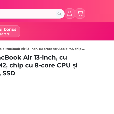
ei bonus
părare
ok Air 13-inch, cu procesor Apple M2, chip cu 8-core CPU și 8-core GPU, 8GB, 256GB SSD, Silver
Book Air 13-inch, cu
2, chip cu 8-core CPU și
, SSD