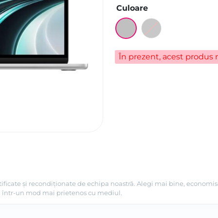
Culoare
În prezent, acest produs n
tificate și recondiționate de echipa noastră. Alegi mai bine, economis
ni, într-un mod mai prietenos cu mediul.