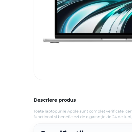
Descriere produs
Toate laptopurile Apple sunt complet verificate, cer
funcțional și beneficiezi de o garanție de 24 de lu