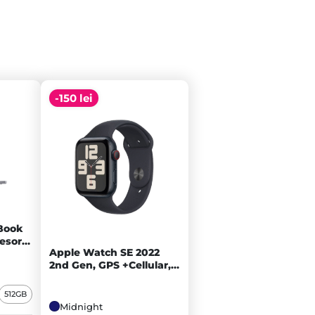
-150 lei
Book
cesor
Apple Watch SE 2022
2nd Gen, GPS +Cellular,
uclee
Carcasă Midnight
12GB
40mm, Sport Band
A
512GB
Midnight - A+
Midnight