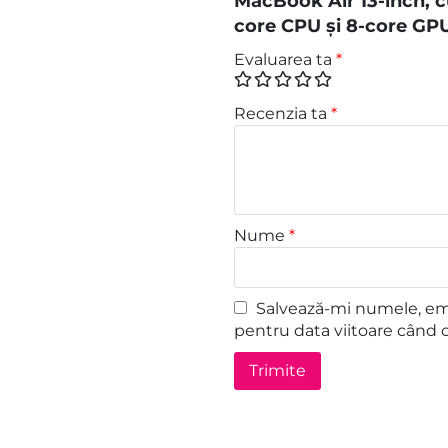
MacBook Air 13-inch, c
core CPU și 8-core GPU
Evaluarea ta
*
Recenzia ta
*
Nume
*
Salvează-mi numele, emai
pentru data viitoare când 