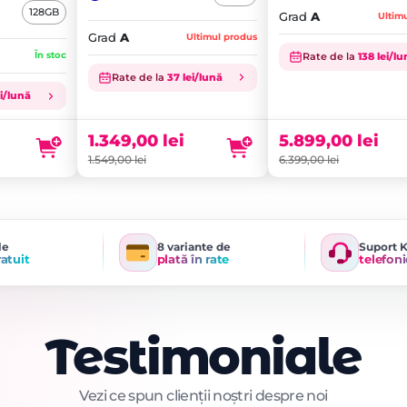
128GB
Grad
A
Ultim
Grad
A
Ultimul produs
În stoc
Rate de la
138 lei/l
Prețul
Prețul
Rate de la
37 lei/lună
inițial
Prețul
inițial
Prețul
ei/lună
a
curent
a
curent
fost:
este:
fost:
este:
1.349,00
lei
5.899,00
lei
1.549,00 lei.
1.349,00 lei.
6.399,00 lei.
5.899,00 lei.
1.549,00
lei
6.399,00
lei
le
8 variante de
Suport 
ratuit
plată în rate
telefoni
Testimoniale
Vezi ce spun clienții noștri despre noi