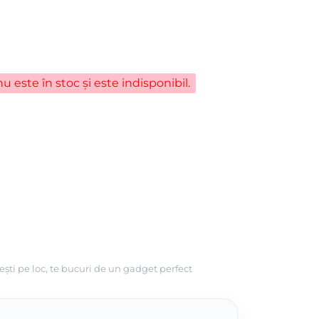
u este în stoc și este indisponibil.
ești pe loc, te bucuri de un gadget perfect