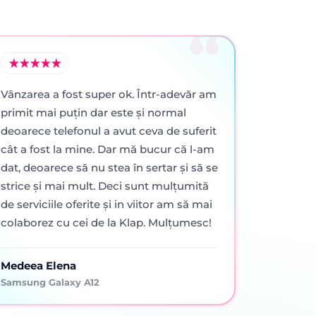
Vânzarea a fost super ok. Într-adevăr am
primit mai puţin dar este şi normal
deoarece telefonul a avut ceva de suferit
cât a fost la mine. Dar mă bucur că l-am
dat, deoarece să nu stea în sertar şi să se
strice şi mai mult. Deci sunt mulţumită
de serviciile oferite şi in viitor am să mai
colaborez cu cei de la Klap. Mulţumesc!
Medeea Elena
Samsung Galaxy A12