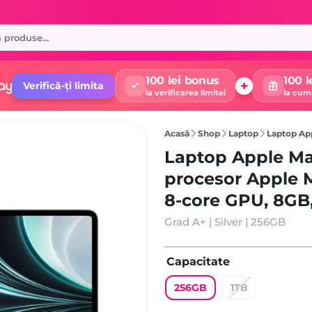
100 lei bonus
100 l
+
Verifică-ți limita
la verificarea limitei
la cum
Acasă
Shop
Laptop
Laptop Apple MacBo
Laptop Apple Mac
procesor Apple M
8-core GPU, 8GB
Grad A+ | Silver | 256GB
Capacitate
256GB
1TB