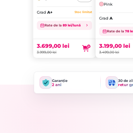
Pink
Grad
A+
Stoc limitat
Grad
A
Prețul
Prețul
Rate de la
89 lei/lună
inițial
Prețul
inițial
Prețul
Rate de la
78 l
a
curent
a
curent
fost:
este:
fost:
este:
3.699,00
lei
3.199,00
lei
3.999,00 lei.
3.699,00 lei.
3.499,00 lei.
3.199,00 lei.
3.999,00
lei
3.499,00
lei
Garanție
30 de zi
2 ani
retur g