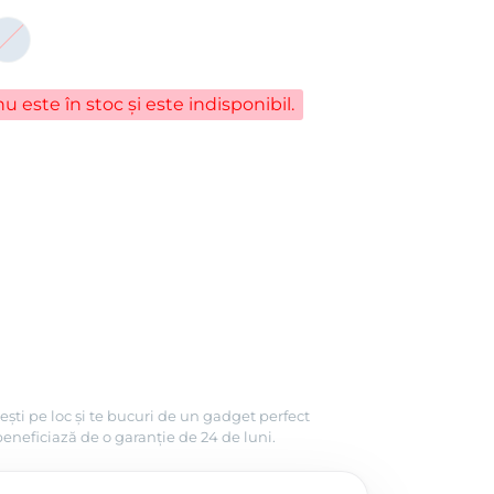
u este în stoc și este indisponibil.
ești pe loc și te bucuri de un gadget perfect
beneficiază de o garanție de 24 de luni.