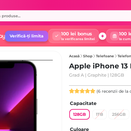
100 lei bonus
100 l
+
Verifică-ți limita
la verificarea limitei
la cum
Acasă
Shop
Telefoane
Telefon
Apple iPhone 13
Grad A | Graphite | 128GB
(
6
recenzii de la c
Evaluat la
6
Capacitate
5.00
din 5
pe baza a
128GB
1TB
256GB
evaluări de
la clienți
Culoare