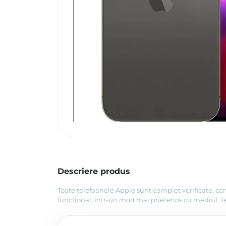
Descriere produs
Toate telefoanele Apple sunt complet verificate, cer
funcțional, într-un mod mai prietenos cu mediul. Tel