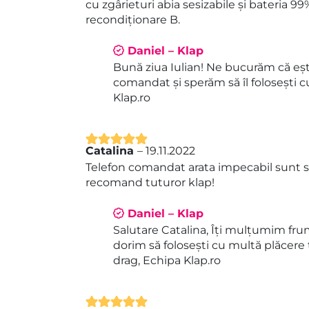
cu zgârieturi abia sesizabile și bateria 9
recondiționare B.
Daniel – Klap
Bună ziua Iulian! Ne bucurăm că eșt
comandat și sperăm să îl folosești c
Klap.ro
Catalina
–
19.11.2022
Evaluat la
5
Telefon comandat arata impecabil sunt 
din 5
recomand tuturor klap!
Daniel – Klap
Salutare Catalina, Îți mulțumim frum
dorim să folosești cu multă plăcere 
drag, Echipa Klap.ro