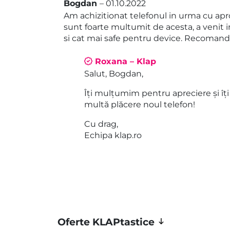
Bogdan
–
01.10.2022
Evaluat la
5
Am achizitionat telefonul in urma cu apr
din 5
sunt foarte multumit de acesta, a venit
si cat mai safe pentru device. Recomand
Roxana – Klap
Salut, Bogdan,
Îți mulțumim pentru apreciere și îți
multă plăcere noul telefon!
Cu drag,
Echipa klap.ro
Oferte KLAPtastice