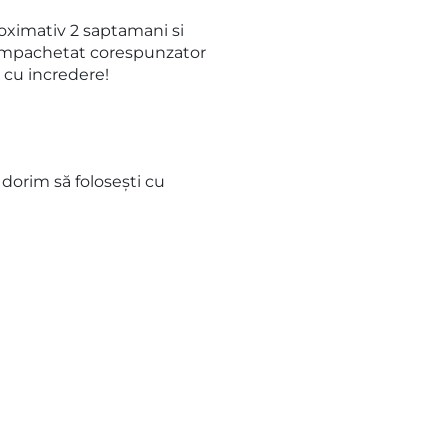
oximativ 2 saptamani si
 impachetat corespunzator
 cu incredere!
 dorim să folosești cu