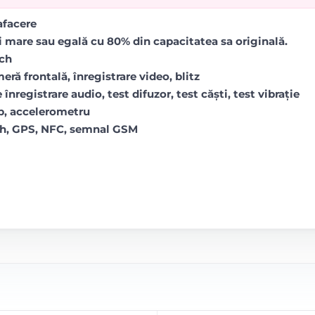
rafacere
i mare sau egală cu 80% din capacitatea sa originală.
uch
ră frontală, înregistrare video, blitz
 înregistrare audio, test difuzor, test căști, test vibrație
op, accelerometru
oth, GPS, NFC, semnal GSM