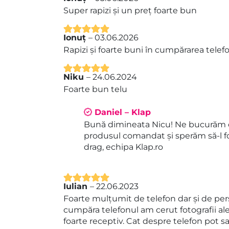
Evaluat la
5
Super rapizi și un preț foarte bun
din 5
Ionuț
–
03.06.2026
Evaluat la
5
Rapizi și foarte buni în cumpărarea tele
din 5
Niku
–
24.06.2024
Evaluat la
5
Foarte bun telu
din 5
Daniel – Klap
Bună dimineata Nicu! Ne bucurăm c
produsul comandat și sperăm să-l fo
drag, echipa Klap.ro
Iulian
–
22.06.2023
Evaluat la
5
Foarte mulțumit de telefon dar și de pers
din 5
cumpăra telefonul am cerut fotografii ale 
foarte receptiv. Cat despre telefon pot sa