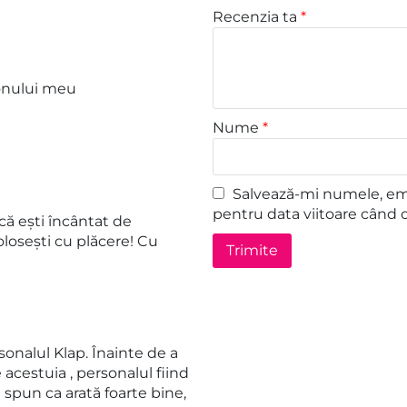
Recenzia ta
*
fonului meu
Nume
*
Salvează-mi numele, emai
pentru data viitoare când 
ă ești încântat de
losești cu plăcere! Cu
onalul Klap. Înainte de a
acestuia , personalul fiind
 spun ca arată foarte bine,