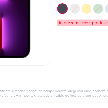
În prezent, acest produs n
tificate și recondiționate de echipa noastră. Alegi mai bine, economis
efoanele vin însoțite gratuit de un cablu de încărcare compatibil și 