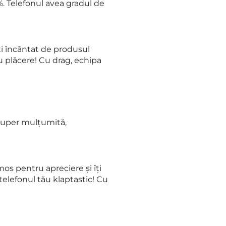
9%. Telefonul avea gradul de
i încântat de produsul
u plăcere! Cu drag, echipa
super mulțumită,
os pentru apreciere și îți
telefonul tău klaptastic! Cu