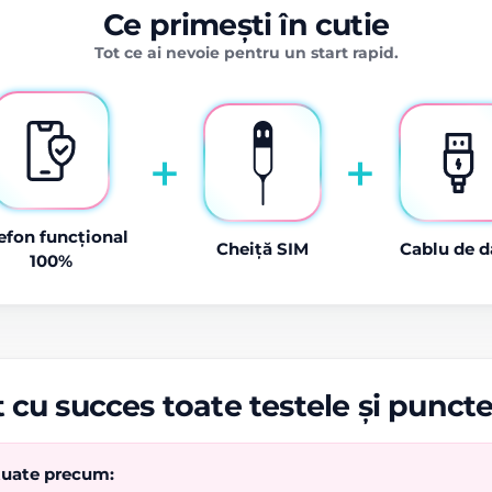
Ce primești în cutie
Tot ce ai nevoie pentru un start rapid.
+
+
efon funcțional
Cheiță SIM
Cablu de d
100%
 cu succes toate testele și punct
ctuate precum: