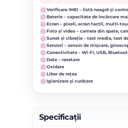
Verificare IMEI – listă neagră și cont
Baterie – capacitate de încărcare ma
Ecran – pixeli, ecran tactil, multi-to
Foto și video – camera din spate, came
Sunet și vibrație – test media, test de
Senzori – senzor de mișcare, girosc
Conectivitate – Wi-Fi, USB, Blueto
Date – resetare
Oxidare
Liber de rețea
Igienizare și curățare
Specificații