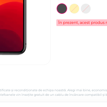
În prezent, acest produs n
tificate și recondiționate de echipa noastră. Alegi mai bine, economis
efoanele vin însoțite gratuit de un cablu de încărcare compatibil și 