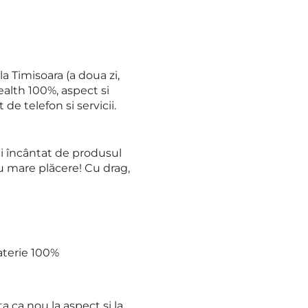
a Timisoara (a doua zi,
ealth 100%, aspect si
e telefon si servicii.
i încântat de produsul
u mare plăcere! Cu drag,
baterie 100%
 ca nou la aspect si la