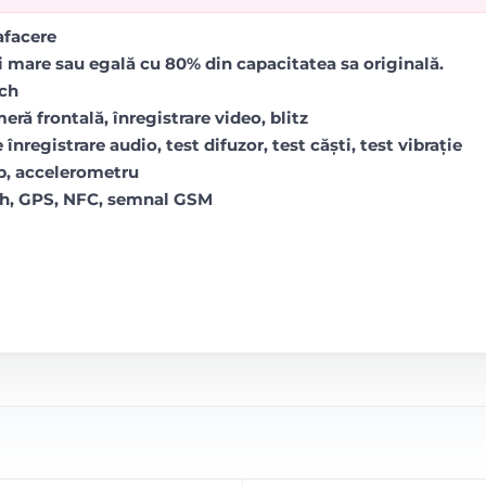
rafacere
i mare sau egală cu 80% din capacitatea sa originală.
uch
ră frontală, înregistrare video, blitz
 înregistrare audio, test difuzor, test căști, test vibrație
op, accelerometru
oth, GPS, NFC, semnal GSM