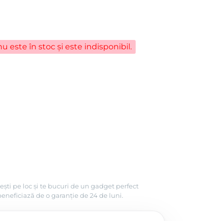
u este în stoc și este indisponibil.
ești pe loc și te bucuri de un gadget perfect
beneficiază de o garanție de 24 de luni.