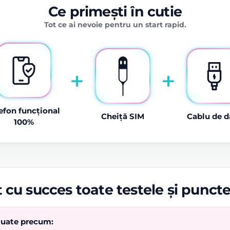
Ce primești în cutie
Tot ce ai nevoie pentru un start rapid.
+
+
efon funcțional
Cheiță SIM
Cablu de d
100%
 cu succes toate testele și punct
ctuate precum: