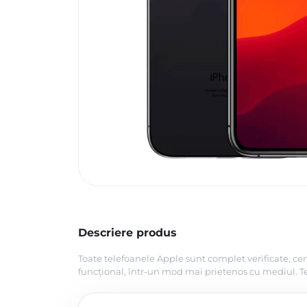
Descriere produs
Toate telefoanele Apple sunt complet verificate, cer
funcțional, într-un mod mai prietenos cu mediul. Tel