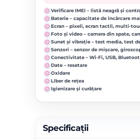
Verificare IMEI – listă neagră și cont
Baterie – capacitate de încărcare ma
Ecran – pixeli, ecran tactil, multi-to
Foto și video – camera din spate, came
Sunet și vibrație – test media, test de
Senzori – senzor de mișcare, girosc
Conectivitate – Wi-Fi, USB, Blueto
Date – resetare
Oxidare
Liber de rețea
Igienizare și curățare
Specificații