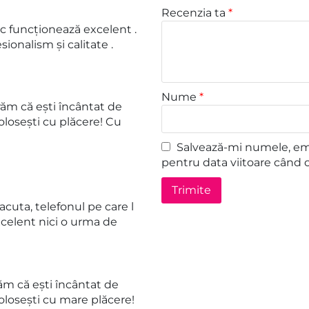
Recenzia ta
*
sc funcționează excelent .
onalism și calitate .
Nume
*
m că ești încântat de
olosești cu plăcere! Cu
Salvează-mi numele, emai
pentru data viitoare când 
uta, telefonul pe care l
elent nici o urma de
m că ești încântat de
olosești cu mare plăcere!