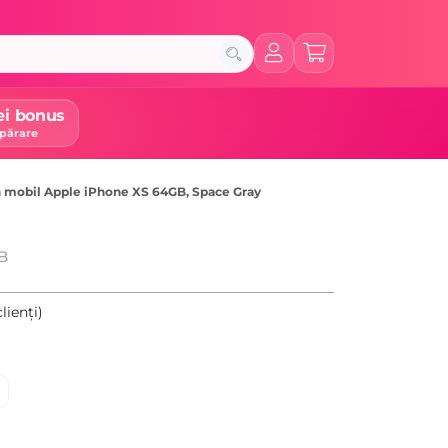
ei bonus
părare
n mobil Apple iPhone XS 64GB, Space Gray
GB
lienți)