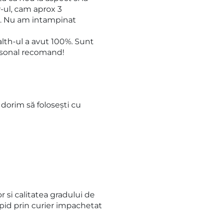
-ul, cam aprox 3
ic. Nu am intampinat
health-ul a avut 100%. Sunt
ersonal recomand!
 dorim să folosești cu
 si calitatea gradului de
apid prin curier impachetat