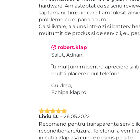
din 5
hardware. Am asteptat ca sa scriu review
saptamani, timp in care l-am folosit ziln
probleme cu el pana acum.
Ca si livrare, a ajuns intr-o zi si battery 
multumit de produs si de servicii, eu p
robert.klap
Salut, Adrian,
Îți mulțumim pentru apreciere și îți
multă plăcere noul telefon!
Cu drag,
Echipa klap.ro
Liviu D.
–
26.05.2022
Evaluat la
5
Recomand pentru transparenta serviciilor
din 5
reconditionare/uzura. Telefonul a venit r
in cutia Klap asa cum e descris pe site.