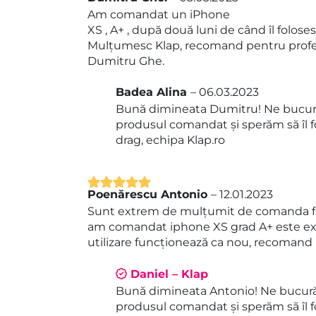
Evaluat la
5
Am comandat un iPhone
din 5
XS , A+ , după două luni de când îl folose
Mulțumesc Klap, recomand pentru profesi
Dumitru Ghe.
Badea Alina
–
06.03.2023
Bună dimineata Dumitru! Ne bucură
produsul comandat și sperăm să îl f
drag, echipa Klap.ro
Poenărescu Antonio
–
12.01.2023
Evaluat la
5
Sunt extrem de mulțumit de comanda fac
din 5
am comandat iphone XS grad A+ este exc
utilizare funcționează ca nou, recomand
Daniel – Klap
Bună dimineata Antonio! Ne bucură
produsul comandat și sperăm să îl f