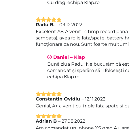
Cu drag, echipa Klap.ro
Radu B.
–
09.12.2022
Evaluat la
5
Excelent A+. A venit in timp record pana l
din 5
sambata), avea folie fata/spate, battery h
funcționare ca nou. Sunt foarte multumit d
Daniel – Klap
Bună ziua Radu! Ne bucurăm că eșt
comandat și sperăm să îl folosești c
echipa Klap.ro
Constantin Ovidiu
–
12.11.2022
Evaluat la
5
Genial, A+ a venit cu triple fata spate și 
din 5
Adrian B
–
27.08.2022
Evaluat la
5
Am comandat un iphone XS grad A+, arata