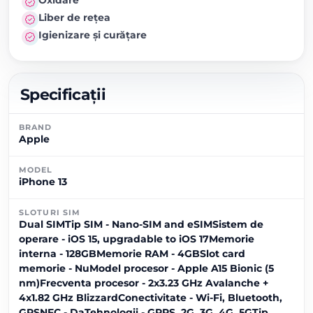
Liber de rețea
Igienizare și curățare
Specificații
BRAND
Apple
MODEL
iPhone 13
SLOTURI SIM
Dual SIMTip SIM - Nano-SIM and eSIMSistem de
operare - iOS 15, upgradable to iOS 17Memorie
interna - 128GBMemorie RAM - 4GBSlot card
memorie - NuModel procesor - Apple A15 Bionic (5
nm)Frecventa procesor - 2x3.23 GHz Avalanche +
4x1.82 GHz BlizzardConectivitate - Wi-Fi, Bluetooth,
GPSNFC - DaTehnologii - GPRS, 2G, 3G, 4G, 5GTip