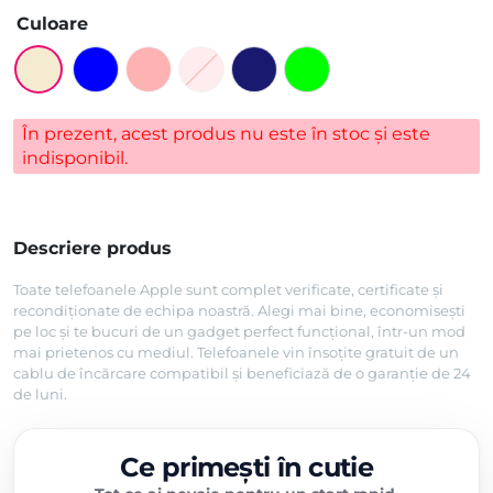
Culoare
În prezent, acest produs nu este în stoc și este
indisponibil.
Descriere produs
Toate telefoanele Apple sunt complet verificate, certificate și
recondiționate de echipa noastră. Alegi mai bine, economisești
pe loc și te bucuri de un gadget perfect funcțional, într-un mod
mai prietenos cu mediul. Telefoanele vin însoțite gratuit de un
cablu de încărcare compatibil și beneficiază de o garanție de 24
de luni.
Ce primești în cutie