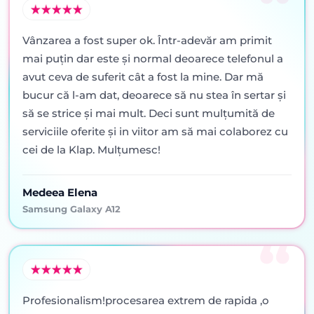
Vânzarea a fost super ok. Într-adevăr am primit
mai puţin dar este şi normal deoarece telefonul a
avut ceva de suferit cât a fost la mine. Dar mă
bucur că l-am dat, deoarece să nu stea în sertar şi
să se strice şi mai mult. Deci sunt mulţumită de
serviciile oferite şi in viitor am să mai colaborez cu
cei de la Klap. Mulţumesc!
Medeea Elena
Samsung Galaxy A12
Profesionalism!procesarea extrem de rapida ,o