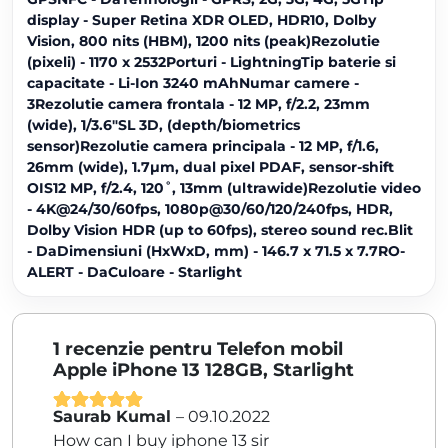
display - Super Retina XDR OLED, HDR10, Dolby
Vision, 800 nits (HBM), 1200 nits (peak)Rezolutie
(pixeli) - 1170 x 2532Porturi - LightningTip baterie si
capacitate - Li-Ion 3240 mAhNumar camere -
3Rezolutie camera frontala - 12 MP, f/2.2, 23mm
(wide), 1/3.6"SL 3D, (depth/biometrics
sensor)Rezolutie camera principala - 12 MP, f/1.6,
26mm (wide), 1.7µm, dual pixel PDAF, sensor-shift
OIS12 MP, f/2.4, 120˚, 13mm (ultrawide)Rezolutie video
- 4K@24/30/60fps, 1080p@30/60/120/240fps, HDR,
Dolby Vision HDR (up to 60fps), stereo sound rec.Blit
- DaDimensiuni (HxWxD, mm) - 146.7 x 71.5 x 7.7RO-
ALERT - DaCuloare - Starlight
1 recenzie pentru
Telefon mobil
Apple iPhone 13 128GB, Starlight
Saurab Kumal
–
09.10.2022
Evaluat la
5
How can I buy iphone 13 sir
din 5