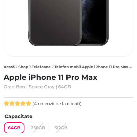
Acasă
Shop
Telefoane
Telefon mobil Apple iPhone 11 Pro Max 64GB, Space Gray
Apple iPhone 11 Pro Max
Grad Ben | Space Gray | 64GB
(
4
recenzii de la clienți)
Evaluat la
4
Capacitate
5.00
din 5
pe baza a
64GB
256GB
512GB
evaluări de
la clienți