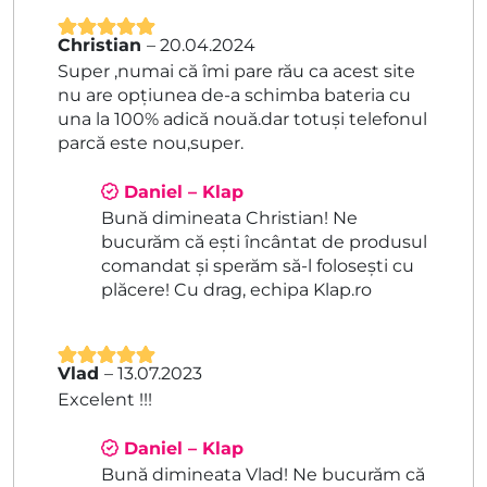
Christian
–
20.04.2024
Evaluat la
5
Super ,numai că îmi pare rău ca acest site
din 5
nu are opțiunea de-a schimba bateria cu
una la 100% adică nouă.dar totuși telefonul
parcă este nou,super.
Daniel – Klap
Bună dimineata Christian! Ne
bucurăm că ești încântat de produsul
comandat și sperăm să-l folosești cu
plăcere! Cu drag, echipa Klap.ro
Vlad
–
13.07.2023
Evaluat la
5
Excelent !!!
din 5
Daniel – Klap
Bună dimineata Vlad! Ne bucurăm că