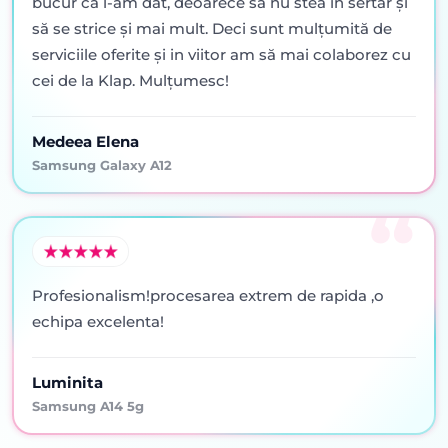
bucur că l-am dat, deoarece să nu stea în sertar şi
să se strice şi mai mult. Deci sunt mulţumită de
serviciile oferite şi in viitor am să mai colaborez cu
cei de la Klap. Mulţumesc!
Medeea Elena
Samsung Galaxy A12
Profesionalism!procesarea extrem de rapida ,o
echipa excelenta!
Luminita
Samsung A14 5g