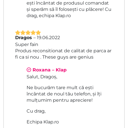
ești încântat de produsul comandat
și sperăm să îl folosești cu plăcere! Cu
drag, echipa Klap.ro
Dragos
–
19.06.2022
Evaluat la
5
Super fain
din 5
Produs reconsitionat de calitat de parca ar
fi ca si nou . These guys are genius
Roxana – Klap
Salut, Dragoș,
Ne bucurăm tare mult că ești
încântat de noul tău telefon, și îți
mulțumim pentru apreciere!
Cu drag,
Echipa Klap.ro