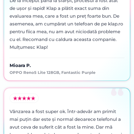
De la început până la sfârșit, procesul a fost atât
de ușor și rapid! Klap a plătit exact suma din
evaluarea mea, care a fost un preț foarte bun. De
asemenea, am cumpărat un telefoan de pe klap.ro
pentru fiica mea, nu am avut niciodată probleme
cu el. Recomand cu caldura aceasta companie.
Mulțumesc Klap!
Mioara P.
OPPO Reno5 Lite 128GB, Fantastic Purple
Vânzarea a fost super ok. Într-adevăr am primit
mai puţin dar este şi normal deoarece telefonul a
avut ceva de suferit cât a fost la mine. Dar mă