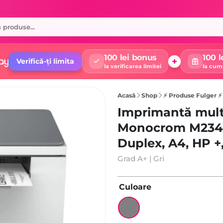
100 lei bonus
100 l
+
Verifică-ți limita
la verificarea limitei
la cum
Acasă
Shop
⚡ Produse Fulger ⚡
Imprimantă mult
Monocrom M234d
Duplex, A4, HP +
Grad A+ | Gri
Culoare