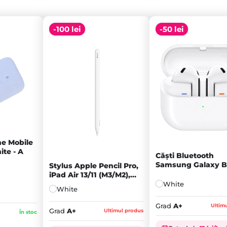
-100 lei
-50 lei
ne Mobile
ite - A
Căști Bluetooth
Samsung Galaxy B
Stylus Apple Pencil Pro,
White - A+
iPad Air 13/11 (M3/M2),
iPad mini 7, iPad Pro
White
White
13/11 (M5/M4) 2024,
White - A+
Grad
A+
Ultim
Grad
A+
Ultimul produs
În stoc
Prețul
Prețul