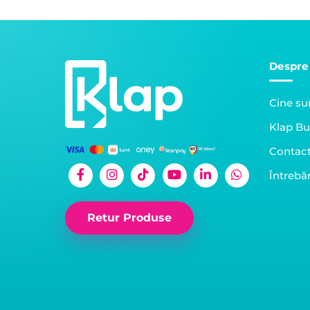
Despre
Cine s
Klap Bu
Contac
Întrebăr
Retur Produse