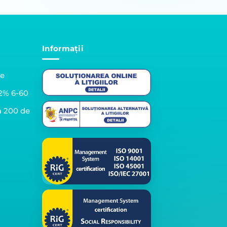
Informații
le
2% 6-60
a 200 de