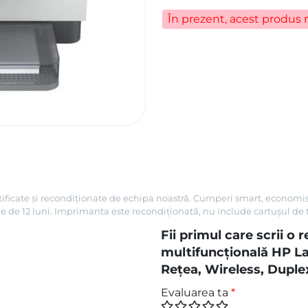
În prezent, acest produs n
ificate și recondiționate de echipa noastră. Cumperi smart, economiseș
ție de 12 luni. Imprimanta este recondiționată, nu include cartușul de 
Fii primul care scrii o
multifuncțională HP 
Rețea, Wireless, Duplex
Evaluarea ta
*