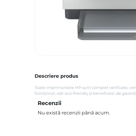
Descriere produs
Toate imprimantele HP sunt complet verificate, cert
funcțional, ești eco-friendly și beneficiezi de garan
Recenzii
Nu există recenzii până acum.