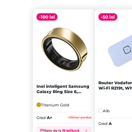
-100 lei
-50 lei
Router Vodafo
Inel inteligent Samsung
Wi-Fi R219t, Wh
Galaxy Ring Size 6,
Titanium Gold - A+
Titanium Gold
Alb
Grad
A+
Ultimul produs
Grad
A
Prețul
Prețul
Rate de la
19 lei/lună