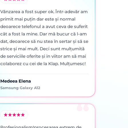
Vânzarea a fost super ok. Într-adevăr am
primit mai puţin dar este şi normal
deoarece telefonul a avut ceva de suferit
cât a fost la mine. Dar mă bucur că l-am
dat, deoarece să nu stea în sertar şi să se
strice şi mai mult. Deci sunt mulţumită
de serviciile oferite şi in viitor am să mai
colaborez cu cei de la Klap. Mulţumesc!
Medeea Elena
Samsung Galaxy A12
Profesionalism!procesarea extrem de