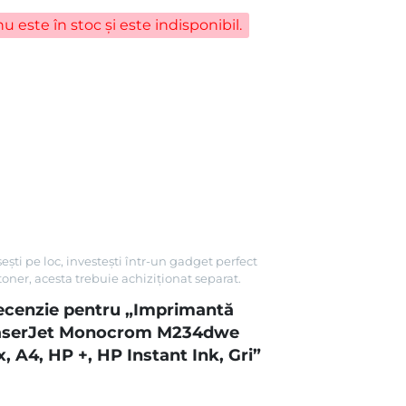
u este în stoc și este indisponibil.
ti pe loc, investești într-un gadget perfect
toner, acesta trebuie achiziționat separat.
 recenzie pentru „Imprimantă
LaserJet Monocrom M234dwe
, A4, HP +, HP Instant Ink, Gri”