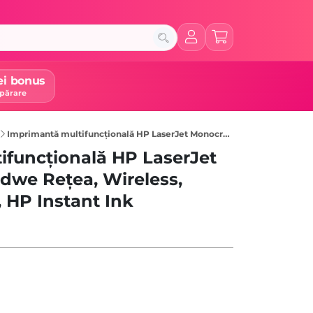
ei bonus
părare
Imprimantă multifuncțională HP LaserJet Monocrom M234dwe Rețea, Wireless, Duplex, A4, HP +, HP Instant Ink, Gri
ifuncțională HP LaserJet
we Rețea, Wireless,
, HP Instant Ink