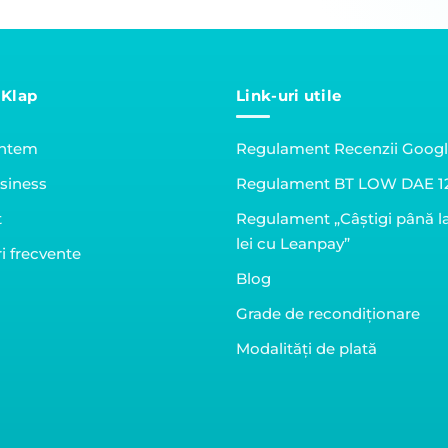
 Klap
Link-uri utile
untem
Regulament Recenzii Goog
siness
Regulament BT LOW DAE 1
t
Regulament „Câștigi până l
lei cu Leanpay”
i frecvente
Blog
Grade de recondiționare
Modalități de plată