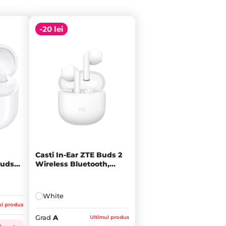
-20 lei
Casti In-Ear ZTE Buds 2
uds3,
Wireless Bluetooth,
White - A
White
ul produs
Grad
A
Ultimul produs
Prețul