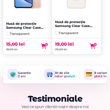
Husă de protecție
Husă de protecție
Samsung Clear Case
Samsung Clear Case
pentru Galaxy S23 FE,
pentru Galaxy A34,
Transparent
Transparentă
Transparent
Transparentă
19,00
lei
15,00
lei
29,00
lei
19,00
lei
Garanție
30 de zile
8 variante
2 ani
retur gratuit
plată în r
Testimoniale
Vezi ce spun clienții noștri despre noi