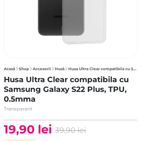
Acasă
Shop
Accesorii
Husă
Husa Ultra Clear compatibila cu Samsung Galaxy S22 Plus, TPU, 0.5mm, Transparenta
Husa Ultra Clear compatibila cu
Samsung Galaxy S22 Plus, TPU,
0.5mma
Transparent
19,90
lei
39,90
lei
Prețul
Prețul