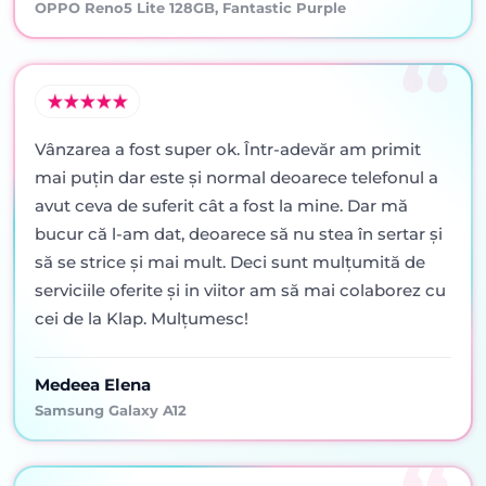
OPPO Reno5 Lite 128GB, Fantastic Purple
Vânzarea a fost super ok. Într-adevăr am primit
mai puţin dar este şi normal deoarece telefonul a
avut ceva de suferit cât a fost la mine. Dar mă
bucur că l-am dat, deoarece să nu stea în sertar şi
să se strice şi mai mult. Deci sunt mulţumită de
serviciile oferite şi in viitor am să mai colaborez cu
cei de la Klap. Mulţumesc!
Medeea Elena
Samsung Galaxy A12