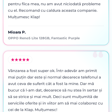
pentru fiica mea, nu am avut niciodată probleme
cu el. Recomand cu caldura aceasta companie.
Mulțumesc Klap!
Mioara P.
OPPO Reno5 Lite 128GB, Fantastic Purple
Vânzarea a fost super ok. Într-adevăr am primit
mai puţin dar este şi normal deoarece telefonul a
avut ceva de suferit cât a fost la mine. Dar mă
bucur că l-am dat, deoarece să nu stea în sertar şi
să se strice şi mai mult. Deci sunt mulţumită de
serviciile oferite şi in viitor am să mai colaborez cu
cei de la Klap. Mulţumesc!