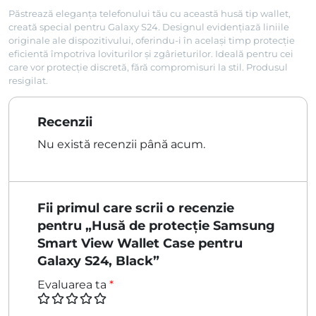
fost:
79,00 lei.
Păstrează eleganța telefonului tău cu această husă tip wallet,
119,00 lei.
creată special pentru Galaxy S24. Designul evidențiază liniile
originale ale dispozitivului, oferindu-i în același timp protecție
eficientă împotriva loviturilor și zgârieturilor. Ideală pentru cei
care vor protecție discretă, fără compromisuri la stil. Produsul
resigilat.
Recenzii
Nu există recenzii până acum.
Fii primul care scrii o recenzie
pentru „Husă de protecție Samsung
Smart View Wallet Case pentru
Galaxy S24, Black”
Evaluarea ta
*