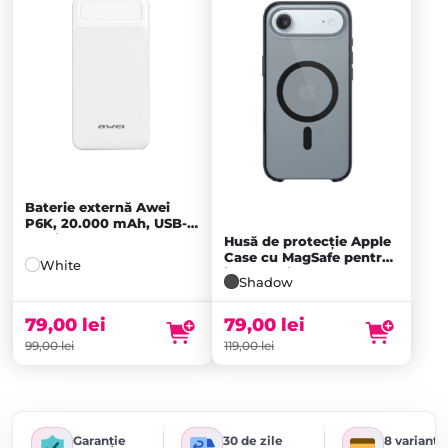
Baterie externă Awei
P6K, 20.000 mAh, USB-
C, Micro-USB, 2x USB-A,
Husă de protecție Apple
White
Case cu MagSafe pentru
White
iPhone Air, Shadow
Shadow
79,00
lei
79,00
lei
99,00
lei
119,00
lei
Garanție
30 de zile
8 variante