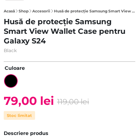
Acasă
Shop
Accesorii
Husă de protecție Samsung Smart View Wallet Case pentru Galaxy S24, Black
Husă de protecție Samsung
Smart View Wallet Case pentru
Galaxy S24
Black
Culoare
79,00
lei
119,00
lei
Prețul
Prețul
Stoc limitat
inițial
curent
a
este:
Descriere produs