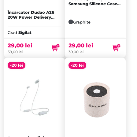
Samsung Silicone Case
pentru Galaxy S23 FE,
Încărcător Dudao A26
Graphite
20W Power Delivery
Graphite
USB-C, Alb
Grad
Sigilat
29,00
lei
29,00
lei
39,00
lei
39,00
lei
-20 lei
-20 lei