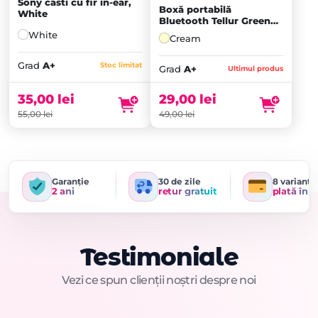
Sony casti cu fir in-ear,
Boxă portabilă
White
Bluetooth Tellur Green
ECO, Cream
White
Cream
Grad
A+
Stoc limitat
Grad
A+
Ultimul produs
35,00
lei
29,00
lei
55,00
lei
49,00
lei
Garanție
30 de zile
8 variante
2 ani
retur gratuit
plată în r
Testimoniale
Vezi ce spun clienții noștri despre noi