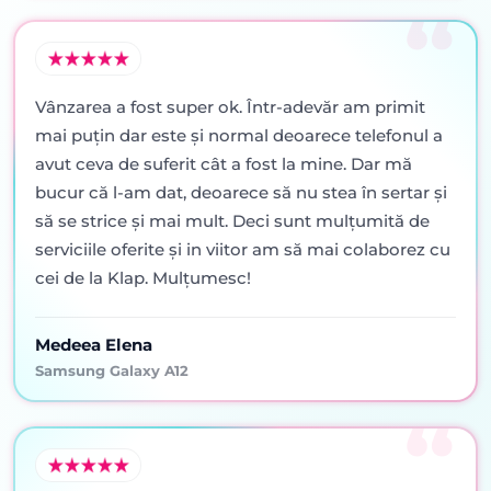
Vânzarea a fost super ok. Într-adevăr am primit
mai puţin dar este şi normal deoarece telefonul a
avut ceva de suferit cât a fost la mine. Dar mă
bucur că l-am dat, deoarece să nu stea în sertar şi
să se strice şi mai mult. Deci sunt mulţumită de
serviciile oferite şi in viitor am să mai colaborez cu
cei de la Klap. Mulţumesc!
Medeea Elena
Samsung Galaxy A12