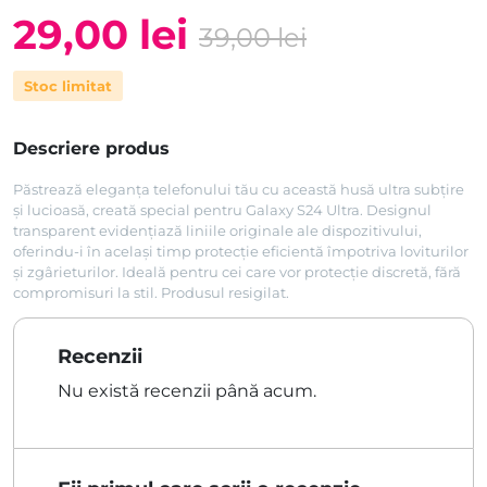
29,00
lei
39,00
lei
Prețul
Prețul
Stoc limitat
inițial
curent
a
este:
Descriere produs
fost:
29,00 lei.
Păstrează eleganța telefonului tău cu această husă ultra subțire
39,00 lei.
și lucioasă, creată special pentru Galaxy S24 Ultra. Designul
transparent evidențiază liniile originale ale dispozitivului,
oferindu-i în același timp protecție eficientă împotriva loviturilor
și zgârieturilor. Ideală pentru cei care vor protecție discretă, fără
compromisuri la stil. Produsul resigilat.
Recenzii
Nu există recenzii până acum.