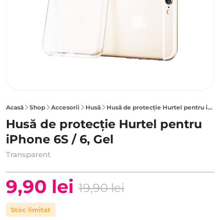
Acasă
Shop
Accesorii
Husă
Husă de protecție Hurtel pentru iPhone 6S / 6, Gel, Transparent
Husă de protecție Hurtel pentru
iPhone 6S / 6, Gel
Transparent
9,90
lei
19,90
lei
Prețul
Prețul
Stoc limitat
inițial
curent