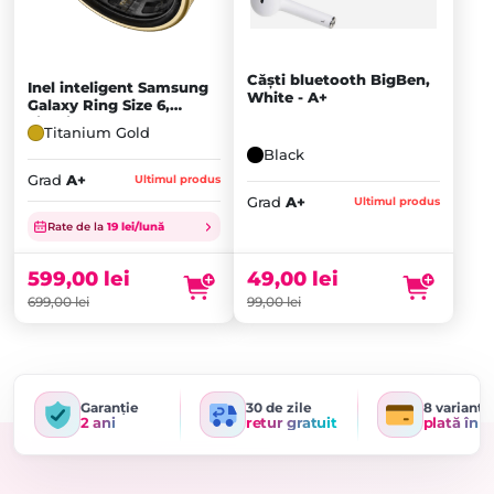
Căști bluetooth BigBen,
Inel inteligent Samsung
White - A+
Galaxy Ring Size 6,
Titanium Gold - A+
Titanium Gold
Black
Grad
A+
Ultimul produs
Prețul
Prețul
Grad
A+
Ultimul produs
inițial
Prețul
inițial
Prețul
Rate de la
19 lei/lună
a
curent
a
curent
fost:
este:
fost:
este:
49,00
lei
599,00
lei
99,00 lei.
49,00 lei.
699,00 lei.
599,00 lei.
99,00
lei
699,00
lei
Garanție
30 de zile
8 variante
2 ani
retur gratuit
plată în r