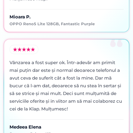
Mioara P.
OPPO Reno5 Lite 128GB, Fantastic Purple
Vânzarea a fost super ok. Într-adevăr am primit
mai puţin dar este şi normal deoarece telefonul a
avut ceva de suferit cât a fost la mine. Dar mă
bucur că l-am dat, deoarece să nu stea în sertar şi
să se strice şi mai mult. Deci sunt mulţumită de
serviciile oferite şi in viitor am să mai colaborez cu
cei de la Klap. Mulţumesc!
Medeea Elena