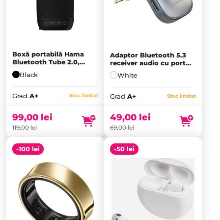
Boxă portabilă Hama
Adaptor Bluetooth 5.3
Bluetooth Tube 2.0,
receiver audio cu port
Black - A+
AUX 3.5mm
Black
White
Prețul
inițial
Prețul
Grad
A+
Grad
A+
Stoc limitat
Stoc limitat
a
curent
fost:
este:
99,00
lei
49,00
lei
119,00 lei.
99,00 lei.
119,00
lei
69,00
lei
-100 lei
-50 lei