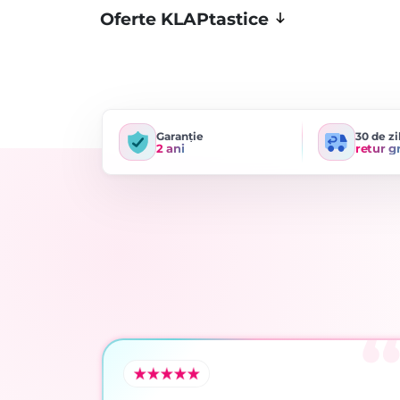
Oferte KLAPtastice
Garanție
30 de zi
2 ani
retur g