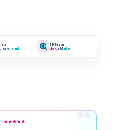
Klap
98 teste
c și e-mail
de calitate