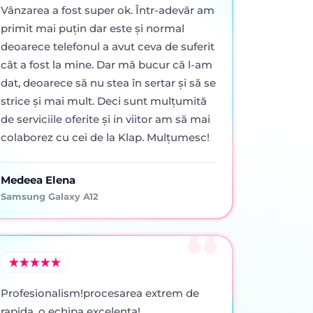
Vânzarea a fost super ok. Într-adevăr am
primit mai puţin dar este şi normal
deoarece telefonul a avut ceva de suferit
cât a fost la mine. Dar mă bucur că l-am
dat, deoarece să nu stea în sertar şi să se
strice şi mai mult. Deci sunt mulţumită
de serviciile oferite şi in viitor am să mai
colaborez cu cei de la Klap. Mulţumesc!
Medeea Elena
Samsung Galaxy A12
Profesionalism!procesarea extrem de
rapida ,o echipa excelenta!