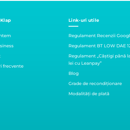
 Klap
Link-uri utile
untem
Regulament Recenzii Goog
siness
Regulament BT LOW DAE 1
t
Regulament „Câștigi până l
lei cu Leanpay”
i frecvente
Blog
Grade de recondiționare
Modalități de plată