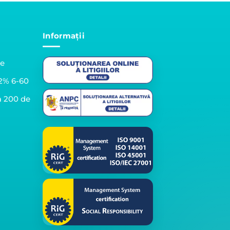
Informații
le
2% 6-60
a 200 de