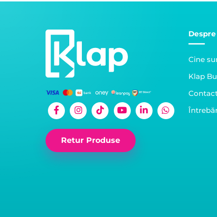
Despre
Cine s
Klap Bu
Contac
Întrebăr
Retur Produse