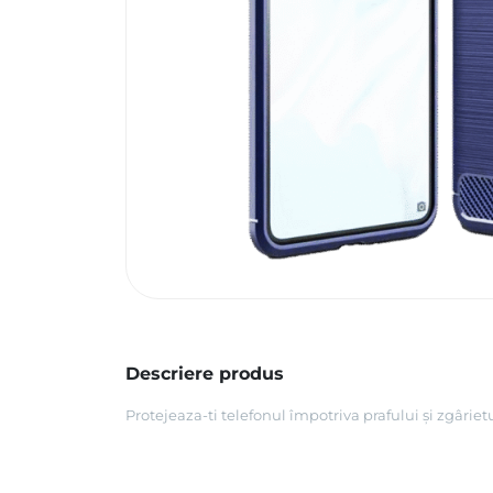
Descriere produs
Protejeaza-ti telefonul împotriva prafului și zgârie