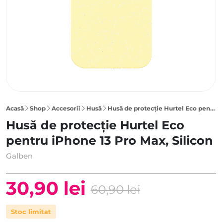
Acasă
Shop
Accesorii
Husă
Husă de protecție Hurtel Eco pentru iPhone 13 Pro Max, Silicon, Galben
Husă de protecție Hurtel Eco
pentru iPhone 13 Pro Max, Silicon
Galben
30,90
lei
60,90
lei
Prețul
Prețul
Stoc limitat
inițial
curent