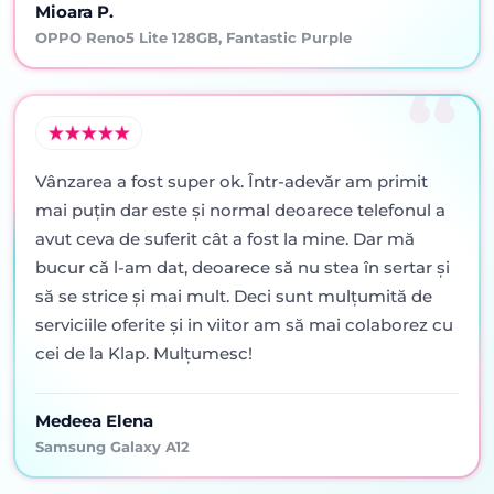
Mioara P.
OPPO Reno5 Lite 128GB, Fantastic Purple
Vânzarea a fost super ok. Într-adevăr am primit
mai puţin dar este şi normal deoarece telefonul a
avut ceva de suferit cât a fost la mine. Dar mă
bucur că l-am dat, deoarece să nu stea în sertar şi
să se strice şi mai mult. Deci sunt mulţumită de
serviciile oferite şi in viitor am să mai colaborez cu
cei de la Klap. Mulţumesc!
Medeea Elena
Samsung Galaxy A12