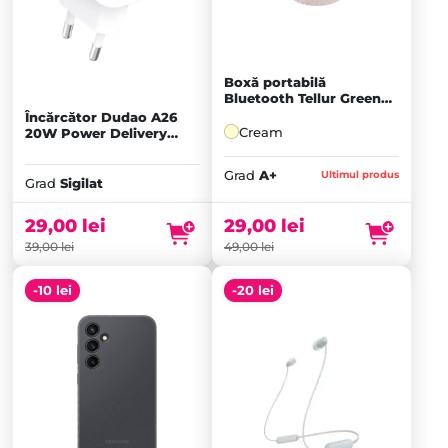
Boxă portabilă
Bluetooth Tellur Green
ECO, Cream
Încărcător Dudao A26
Cream
20W Power Delivery
USB-C, Alb
Grad
A+
Ultimul produs
Grad
Sigilat
29,00
lei
29,00
lei
39,00
lei
49,00
lei
-10 lei
-20 lei