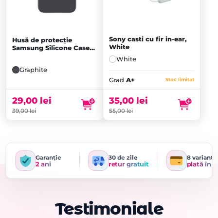
Sony casti cu fir in-ear,
Husă de protecție
White
Samsung Silicone Case
pentru Galaxy S23 FE,
White
Graphite
Graphite
Grad
A+
Stoc limitat
29,00
lei
35,00
lei
39,00
lei
55,00
lei
Garanție
30 de zile
8 variante
2 ani
retur gratuit
plată în r
Testimoniale