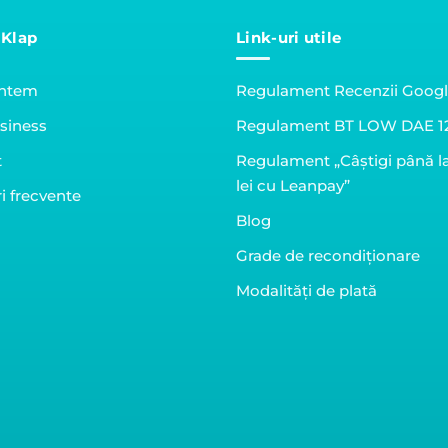
 Klap
Link-uri utile
untem
Regulament Recenzii Goog
siness
Regulament BT LOW DAE 1
t
Regulament „Câștigi până l
lei cu Leanpay”
i frecvente
Blog
Grade de recondiționare
Modalități de plată