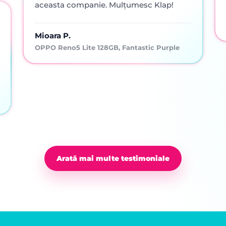
aceasta companie. Mulțumesc Klap!
Mioara P.
OPPO Reno5 Lite 128GB, Fantastic Purple
Arată mai multe testimoniale