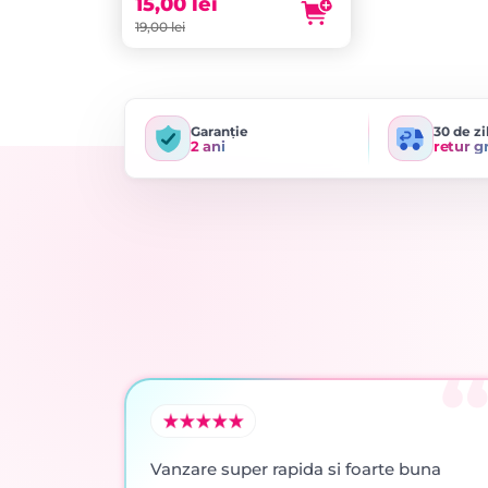
15,00
lei
19,00
lei
Garanție
30 de zi
2 ani
retur g
Vanzare super rapida si foarte buna