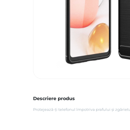
Descriere produs
Protejează-ți telefonul împotriva prafului și zgârie