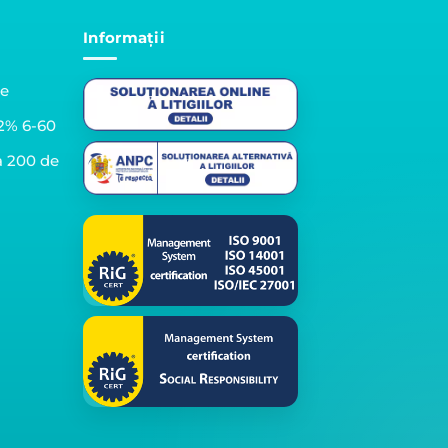
Informații
le
2% 6-60
a 200 de