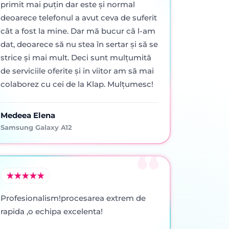
primit mai puţin dar este şi normal
deoarece telefonul a avut ceva de suferit
cât a fost la mine. Dar mă bucur că l-am
dat, deoarece să nu stea în sertar şi să se
strice şi mai mult. Deci sunt mulţumită
de serviciile oferite şi in viitor am să mai
colaborez cu cei de la Klap. Mulţumesc!
Medeea Elena
Samsung Galaxy A12
Profesionalism!procesarea extrem de
rapida ,o echipa excelenta!