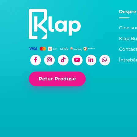
Despre
Cine s
Klap Bu
Contac
Întrebăr
Retur Produse