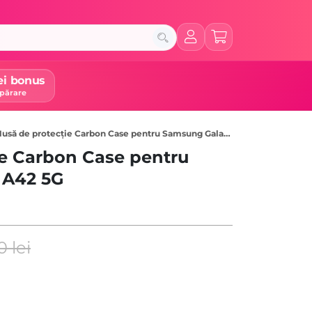
ei bonus
părare
usă de protecție Carbon Case pentru Samsung Galaxy A42 5G, Negru
ie Carbon Case pentru
 A42 5G
90
lei