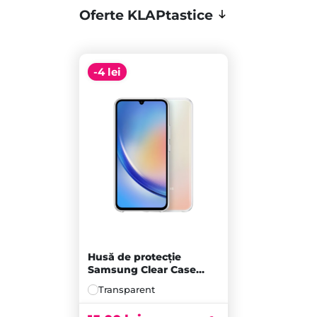
Oferte KLAPtastice
-4 lei
Husă de protecție
Samsung Clear Case
pentru Galaxy A34,
Transparent
Transparentă