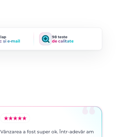
Klap
98 teste
c și e-mail
de calitate
Vânzarea a fost super ok. Într-adevăr am