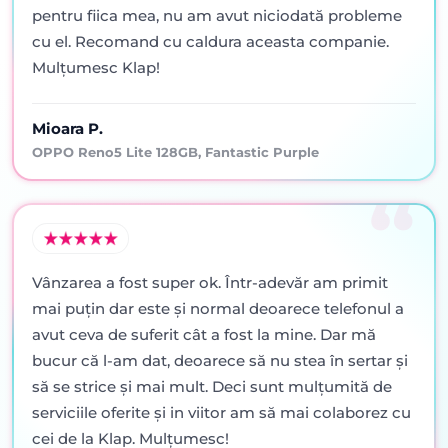
pentru fiica mea, nu am avut niciodată probleme
cu el. Recomand cu caldura aceasta companie.
Mulțumesc Klap!
Mioara P.
OPPO Reno5 Lite 128GB, Fantastic Purple
Vânzarea a fost super ok. Într-adevăr am primit
mai puţin dar este şi normal deoarece telefonul a
avut ceva de suferit cât a fost la mine. Dar mă
bucur că l-am dat, deoarece să nu stea în sertar şi
să se strice şi mai mult. Deci sunt mulţumită de
serviciile oferite şi in viitor am să mai colaborez cu
cei de la Klap. Mulţumesc!