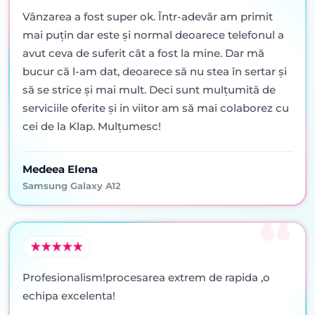
Vânzarea a fost super ok. Într-adevăr am primit
mai puţin dar este şi normal deoarece telefonul a
avut ceva de suferit cât a fost la mine. Dar mă
bucur că l-am dat, deoarece să nu stea în sertar şi
să se strice şi mai mult. Deci sunt mulţumită de
serviciile oferite şi in viitor am să mai colaborez cu
cei de la Klap. Mulţumesc!
Medeea Elena
Samsung Galaxy A12
Profesionalism!procesarea extrem de rapida ,o
echipa excelenta!