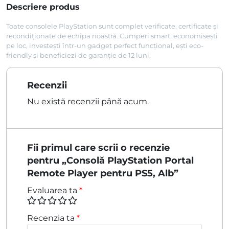
Descriere produs
Toate consolele PlayStation sunt complet verificate, certificate și
recondiționate de echipa noastră. Cumperi smart, economisești
pe loc, investești într-un gadget perfect funcțional, ești eco-
friendly și beneficiezi de garanție de 12 luni.
Recenzii
Nu există recenzii până acum.
Fii primul care scrii o recenzie
pentru „Consolă PlayStation Portal
Remote Player pentru PS5, Alb”
Evaluarea ta
*
Recenzia ta
*