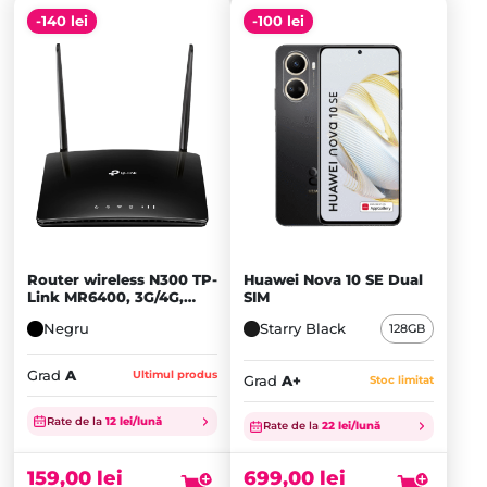
-140 lei
-100 lei
Router wireless N300 TP-
Huawei Nova 10 SE Dual
Link MR6400, 3G/4G,
SIM
SIM, Internet backup - A
Negru
Starry Black
128GB
Grad
A
Ultimul produs
Grad
A+
Stoc limitat
Prețul
Prețul
inițial
Prețul
Rate de la
12 lei/lună
inițial
Prețul
Rate de la
22 lei/lună
a
curent
a
curent
fost:
este:
fost:
este:
159,00
lei
699,00
lei