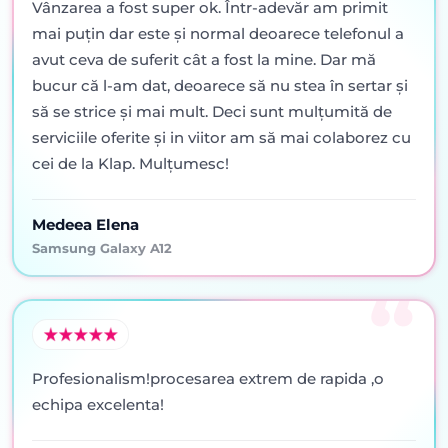
Vânzarea a fost super ok. Într-adevăr am primit
mai puţin dar este şi normal deoarece telefonul a
avut ceva de suferit cât a fost la mine. Dar mă
bucur că l-am dat, deoarece să nu stea în sertar şi
să se strice şi mai mult. Deci sunt mulţumită de
serviciile oferite şi in viitor am să mai colaborez cu
cei de la Klap. Mulţumesc!
Medeea Elena
Samsung Galaxy A12
Profesionalism!procesarea extrem de rapida ,o
echipa excelenta!