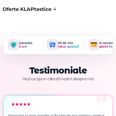
Oferte KLAPtastice
Garanție
30 de zile
8 variante
2 ani
retur gratuit
plată în r
Testimoniale
Vezi ce spun clienții noștri despre noi
Vanzare super rapida si foarte buna pentru pretul