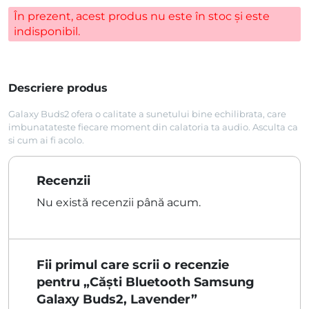
În prezent, acest produs nu este în stoc și este
indisponibil.
Descriere produs
Galaxy Buds2 ofera o calitate a sunetului bine echilibrata, care
imbunatateste fiecare moment din calatoria ta audio. Asculta ca
si cum ai fi acolo.
Recenzii
Nu există recenzii până acum.
Fii primul care scrii o recenzie
pentru „Căști Bluetooth Samsung
Galaxy Buds2, Lavender”