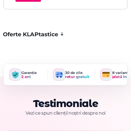
Oferte KLAPtastice
Garanție
30 de zile
8 variante
2 ani
retur gratuit
plată în r
Testimoniale
Vezi ce spun clienții noștri despre noi