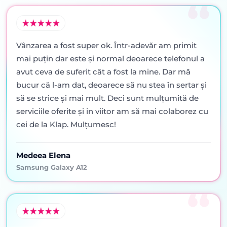
Vânzarea a fost super ok. Într-adevăr am primit
mai puţin dar este şi normal deoarece telefonul a
avut ceva de suferit cât a fost la mine. Dar mă
bucur că l-am dat, deoarece să nu stea în sertar şi
să se strice şi mai mult. Deci sunt mulţumită de
serviciile oferite şi in viitor am să mai colaborez cu
cei de la Klap. Mulţumesc!
Medeea Elena
Samsung Galaxy A12